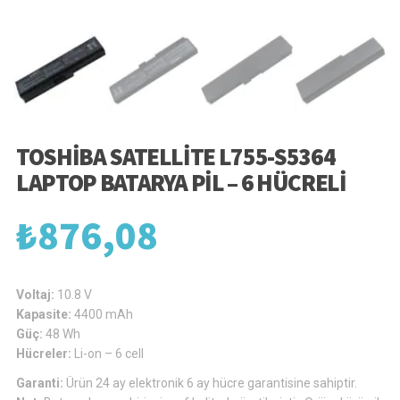
TOSHIBA SATELLITE L755-S5364
LAPTOP BATARYA PIL – 6 HÜCRELI
₺
876,08
Voltaj:
10.8 V
Kapasite:
4400 mAh
Güç:
48 Wh
Hücreler:
Li-on – 6 cell
Garanti:
Ürün 24 ay elektronik 6 ay hücre garantisine sahiptir.