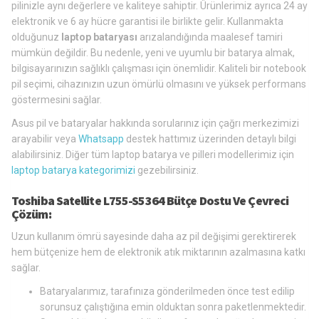
pilinizle aynı değerlere ve kaliteye sahiptir. Ürünlerimiz ayrıca 24 ay
elektronik ve 6 ay hücre garantisi ile birlikte gelir. Kullanmakta
olduğunuz
laptop bataryası
arızalandığında maalesef tamiri
mümkün değildir. Bu nedenle, yeni ve uyumlu bir batarya almak,
bilgisayarınızın sağlıklı çalışması için önemlidir. Kaliteli bir notebook
pil seçimi, cihazınızın uzun ömürlü olmasını ve yüksek performans
göstermesini sağlar.
Asus pil ve bataryalar hakkında sorularınız için çağrı merkezimizi
arayabilir veya
Whatsapp
destek hattımız üzerinden detaylı bilgi
alabilirsiniz. Diğer tüm laptop batarya ve pilleri modellerimiz için
laptop batarya kategorimizi
gezebilirsiniz.
Toshiba Satellite L755-S5364 Bütçe Dostu Ve Çevreci
Çözüm:
Uzun kullanım ömrü sayesinde daha az pil değişimi gerektirerek
hem bütçenize hem de elektronik atık miktarının azalmasına katkı
sağlar.
Bataryalarımız, tarafınıza gönderilmeden önce test edilip
sorunsuz çalıştığına emin olduktan sonra paketlenmektedir.