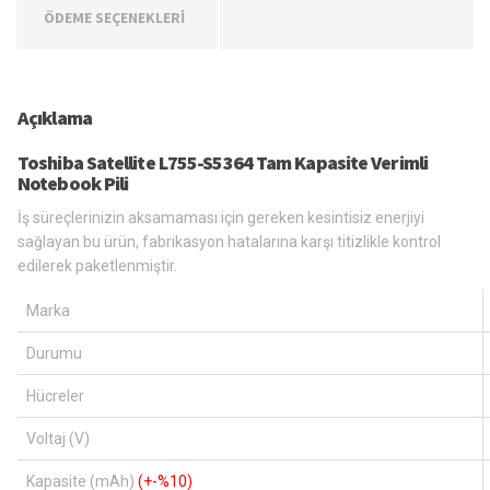
ÖDEME SEÇENEKLERİ
Açıklama
Toshiba Satellite L755-S5364 Tam Kapasite Verimli
Notebook Pili
İş süreçlerinizin aksamaması için gereken kesintisiz enerjiyi
sağlayan bu ürün, fabrikasyon hatalarına karşı titizlikle kontrol
edilerek paketlenmiştir.
Marka
Durumu
Hücreler
Voltaj (V)
Kapasite (mAh)
(+-%10)