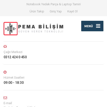
Notebook Yedek Parça & Laptop Tamiri
Ürün Takip
Giriş Yap
Kayıt Ol
MENÜ
Çağrı Merkezi
0312 424 0 450
Hizmet Saatleri
09:00 - 18:30
E-mail