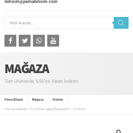
iletisim@pemabilisim.com
Products
search
MAĞAZA
Tüm Ürünlerde %50'ye Varan İndirim
Pema Bilişim
Mağaza
Ürünler
Toshiba Satellite L755-S5364 Laptop Batarya Pil – 6 Hücreli