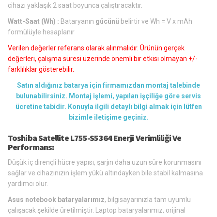
cihazı yaklaşık 2 saat boyunca çalıştıracaktır.
Watt-Saat (Wh) :
Bataryanın
gücünü
belirtir ve Wh = V x mAh
formülüyle hesaplanır
Verilen değerler referans olarak alınmalıdır. Ürünün gerçek
değerleri, çalışma süresi üzerinde önemli bir etkisi olmayan +/-
farklılıklar gösterebilir.
Satın aldığınız batarya için firmamızdan montaj talebinde
bulunabilirsiniz. Montaj işlemi, yapılan işçiliğe göre servis
ücretine tabidir. Konuyla ilgili detaylı bilgi almak için lütfen
bizimle iletişime geçiniz.
Toshiba Satellite L755-S5364 Enerji Verimliliği Ve
Performans:
Düşük iç dirençli hücre yapısı, şarjın daha uzun süre korunmasını
sağlar ve cihazınızın işlem yükü altındayken bile stabil kalmasına
yardımcı olur.
Asus notebook bataryalarımız
, bilgisayarınızla tam uyumlu
çalışacak şekilde üretilmiştir. Laptop bataryalarımız, orijinal