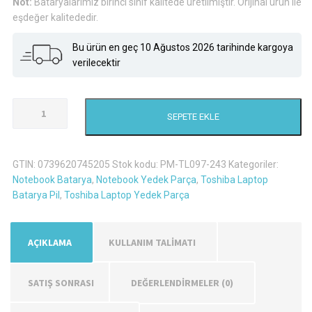
Not:
Bataryalarımız birinci sınıf kalitede üretilmiştir. Orijinal ürün ile
eşdeğer kalitededir.
Bu ürün en geç 10 Ağustos 2026 tarihinde kargoya
verilecektir
Toshiba
SEPETE EKLE
Satellite
L755-
S5364
GTIN:
0739620745205
Stok kodu:
PM-TL097-243
Kategoriler:
Laptop
Notebook Batarya
,
Notebook Yedek Parça
,
Toshiba Laptop
Batarya
Batarya Pil
,
Toshiba Laptop Yedek Parça
Pil
-
6
AÇIKLAMA
KULLANIM TALİMATI
Hücreli
adet
SATIŞ SONRASI
DEĞERLENDIRMELER (0)