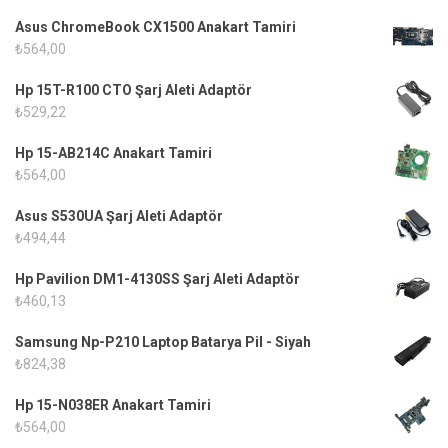
Asus ChromeBook CX1500 Anakart Tamiri
₺
564,00
Hp 15T-R100 CTO Şarj Aleti Adaptör
₺
529,22
Hp 15-AB214C Anakart Tamiri
₺
564,00
Asus S530UA Şarj Aleti Adaptör
₺
494,44
Hp Pavilion DM1-4130SS Şarj Aleti Adaptör
₺
460,13
Samsung Np-P210 Laptop Batarya Pil - Siyah
₺
824,38
Hp 15-N038ER Anakart Tamiri
₺
564,00