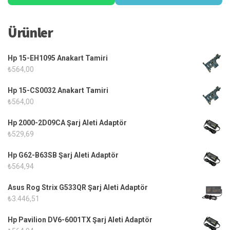
Ürünler
Hp 15-EH1095 Anakart Tamiri
₺
564,00
Hp 15-CS0032 Anakart Tamiri
₺
564,00
Hp 2000-2D09CA Şarj Aleti Adaptör
₺
529,69
Hp G62-B63SB Şarj Aleti Adaptör
₺
564,94
Asus Rog Strix G533QR Şarj Aleti Adaptör
₺
3.446,51
Hp Pavilion DV6-6001TX Şarj Aleti Adaptör