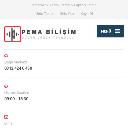
Notebook Yedek Parça & Laptop Tamiri
Ürün Takip
Giriş Yap
Kayıt Ol
MENÜ
Çağrı Merkezi
0312 424 0 450
Hizmet Saatleri
09:00 - 18:30
E-mail