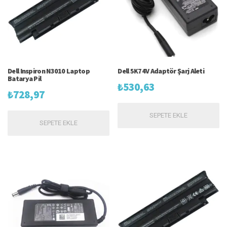
Dell Inspiron N3010 Laptop
Dell 5K74V Adaptör Şarj Aleti
Batarya Pil
₺
530,63
₺
728,97
SEPETE EKLE
SEPETE EKLE