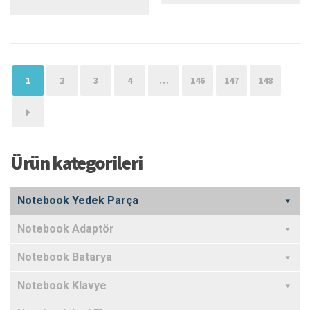
1
2
3
4
…
146
147
148
→
Ürün kategorileri
Notebook Yedek Parça
Notebook Adaptör
Notebook Batarya
Notebook Klavye