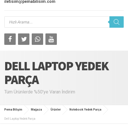
iletisim@pemabilisim.com
Products
search
DELL LAPTOP YEDEK
PARÇA
Tüm Ürünlerde %50'ye Varan İndirim
Pema Bilişim
Mağaza
Ürünler
Notebook Yedek Parça
Dell Laptop Yedek Parça