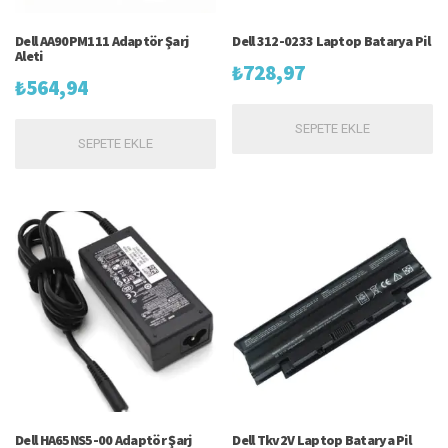
Dell AA90PM111 Adaptör Şarj
Dell 312-0233 Laptop Batarya Pil
Aleti
₺
728,97
₺
564,94
SEPETE EKLE
SEPETE EKLE
Dell HA65NS5-00 Adaptör Şarj
Dell Tkv2V Laptop Batarya Pil