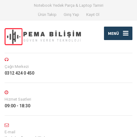
Notebook Yedek Parça & Laptop Tamiri
Ürün Takip
Giriş Yap
Kayıt Ol
MENÜ
Çağrı Merkezi
0312 424 0 450
Hizmet Saatleri
09:00 - 18:30
E-mail