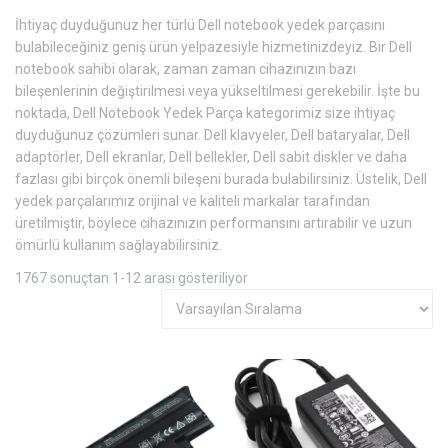
İhtiyaç duyduğunuz her türlü Dell notebook yedek parçasını
bulabileceğiniz geniş ürün yelpazesiyle hizmetinizdeyiz. Bir Dell
notebook sahibi olarak, zaman zaman cihazınızın bazı
bileşenlerinin değiştirilmesi veya yükseltilmesi gerekebilir. İşte bu
noktada, Dell Notebook Yedek Parça kategorimiz size ihtiyaç
duyduğunuz çözümleri sunar. Dell klavyeler, Dell bataryalar, Dell
adaptörler, Dell ekranlar, Dell bellekler, Dell sabit diskler ve daha
fazlası gibi birçok önemli bileşeni burada bulabilirsiniz. Üstelik, Dell
yedek parçalarımız orijinal ve kaliteli markalar tarafından
üretilmiştir, böylece cihazınızın performansını artırabilir ve uzun
ömürlü kullanım sağlayabilirsiniz.
1767 sonuçtan 1-12 arası gösteriliyor