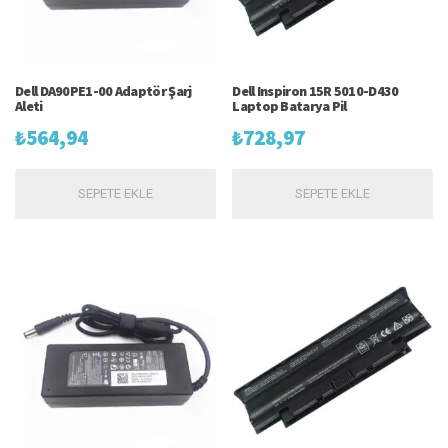
Dell DA90PE1-00 Adaptör Şarj
Dell Inspiron 15R 5010-D430
Aleti
Laptop Batarya Pil
₺
564,94
₺
728,97
SEPETE EKLE
SEPETE EKLE