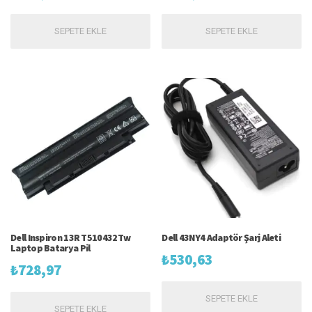
SEPETE EKLE
SEPETE EKLE
Dell Inspiron 13R T510432Tw
Dell 43NY4 Adaptör Şarj Aleti
Laptop Batarya Pil
₺
530,63
₺
728,97
SEPETE EKLE
SEPETE EKLE