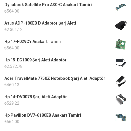
Dynabook Satellite Pro A30-C Anakart Tamiri
₺
564,00
Asus ADP-180EB D Adaptör Şarj Aleti
₺
2.301,12
Hp 17-F029CY Anakart Tamiri
₺
564,00
Hp 15-EC1009 Şarj Aleti Adaptör
₺
2.572,78
Acer TravelMate 7750Z Notebook Şarj Aleti Adaptör
₺
460,13
Hp 14-DV0078 Şarj Aleti Adaptör
₺
529,22
Hp Pavilion DV7-6180EB Anakart Tamiri
₺
564,00