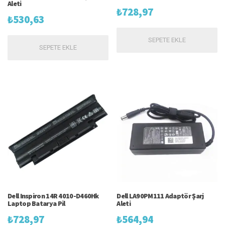
Aleti
₺
728,97
₺
530,63
SEPETE EKLE
SEPETE EKLE
Dell Inspiron 14R 4010-D460Hk
Dell LA90PM111 Adaptör Şarj
Laptop Batarya Pil
Aleti
₺
728,97
₺
564,94