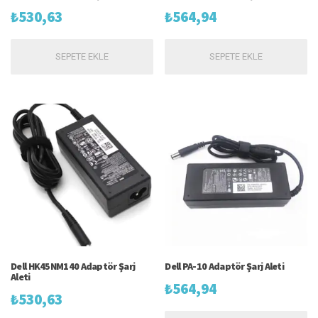
₺
530,63
₺
564,94
SEPETE EKLE
SEPETE EKLE
Dell HK45NM140 Adaptör Şarj
Dell PA-10 Adaptör Şarj Aleti
Aleti
₺
564,94
₺
530,63