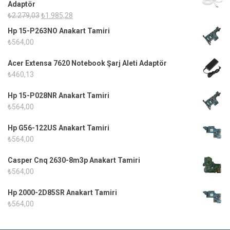
Adaptör
Orijinal
Şu
₺
2.279,03
₺
1.985,28
fiyat:
andaki
Hp 15-P263NO Anakart Tamiri
₺2.279,03.
fiyat:
₺
564,00
₺1.985,28.
Acer Extensa 7620 Notebook Şarj Aleti Adaptör
₺
460,13
Hp 15-P028NR Anakart Tamiri
₺
564,00
Hp G56-122US Anakart Tamiri
₺
564,00
Casper Cnq 2630-8m3p Anakart Tamiri
₺
564,00
Hp 2000-2D85SR Anakart Tamiri
₺
564,00