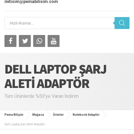
iletisim@pemabilisim.com
Products
search
DELL LAPTOP ŞARJ
ALETI ADAPTÖR
Tüm Ürünlerde %50'ye Varan İndirim
Pema Bilişim
Mağaza
Ürünler
Notebook Adaptör
Dell Laptop Şarj Aleti Adaptör