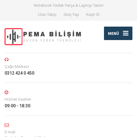
Notebook Yedek Parça & Laptop Tamiri
Ürün Takip
Giriş Yap
Kayıt Ol
MENÜ
Çağrı Merkezi
0312 424 0 450
Hizmet Saatleri
09:00 - 18:30
E-mail