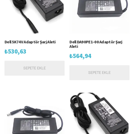
Dell 5K74V Adaptör Şarj Aleti
Dell DA90PE1-00 Adaptör Şarj
Aleti
₺
530,63
₺
564,94
SEPETE EKLE
SEPETE EKLE