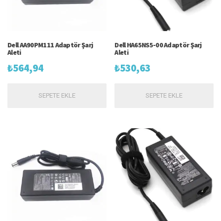
Dell AA90PM111 Adaptör Şarj
Dell HA65NS5-00 Adaptör Şarj
Aleti
Aleti
₺
564,94
₺
530,63
SEPETE EKLE
SEPETE EKLE