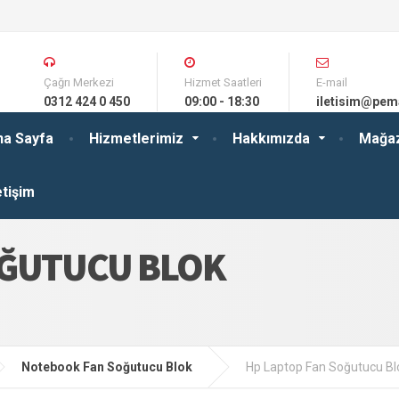
Çağrı Merkezi
Hizmet Saatleri
E-mail
0312 424 0 450
09:00 - 18:30
iletisim@pem
na Sayfa
Hizmetlerimiz
Hakkımızda
Mağa
etişim
OĞUTUCU BLOK
Notebook Fan Soğutucu Blok
Hp Laptop Fan Soğutucu Bl