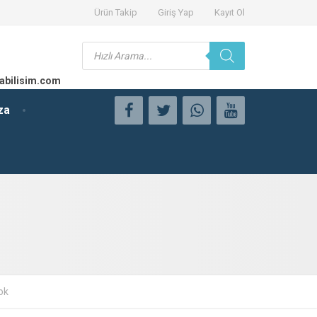
Ürün Takip
Giriş Yap
Kayıt Ol
Products
search
abilisim.com
za
ok