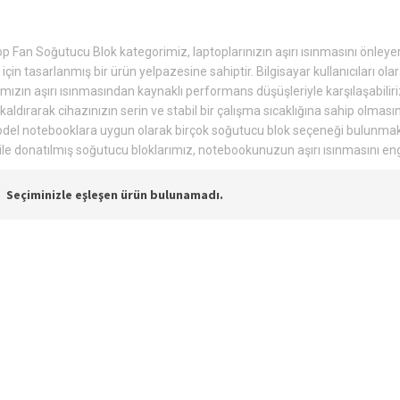
p Fan Soğutucu Blok kategorimiz, laptoplarınızın aşırı ısınmasını önleye
çin tasarlanmış bir ürün yelpazesine sahiptir. Bilgisayar kullanıcıları ola
ımızın aşırı ısınmasından kaynaklı performans düşüşleriyle karşılaşabili
kaldırarak cihazınızın serin ve stabil bir çalışma sıcaklığına sahip olma
odel notebooklara uygun olarak birçok soğutucu blok seçeneği bulunmakta
 ile donatılmış soğutucu bloklarımız, notebookunuzun aşırı ısınmasını enge
Seçiminizle eşleşen ürün bulunamadı.