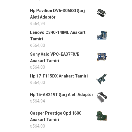
Hp Pavilion DV6-3068SI Şarj
Aleti Adaptör
₺
564,94
Lenovo C340-14IML Anakart
Tamiri
₺
564,00
Sony Vaio VPC-EA37FX/B
Anakart Tamiri
₺
564,00
Hp 17-F115DX Anakart Tamiri
₺
564,00
Hp 15-AB219T Şarj Aleti Adaptör
₺
564,94
Casper Prestige Cpd 1600
Anakart Tamiri
₺
564,00