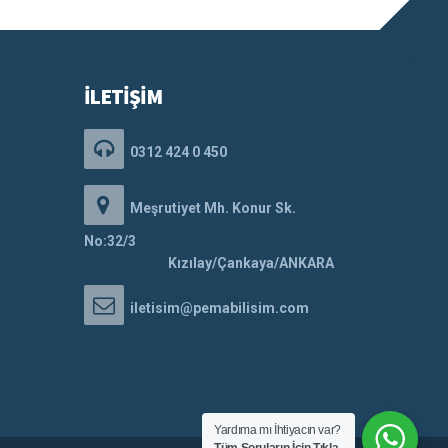
İLETİŞİM
0312 424 0 450
Meşrutiyet Mh. Konur Sk.
No:32/3
Kızılay/Çankaya/ANKARA
iletisim@pemabilisim.com
Yardıma mı İhtiyacın var?