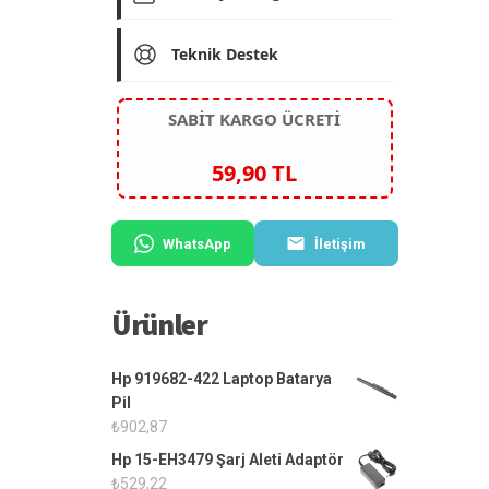
Teknik Destek
SABİT KARGO ÜCRETİ
59,90 TL
WhatsApp
İletişim
Ürünler
Hp 919682-422 Laptop Batarya
Pil
₺
902,87
Hp 15-EH3479 Şarj Aleti Adaptör
₺
529,22