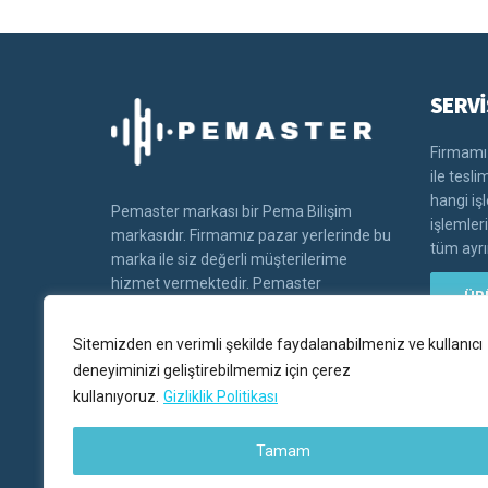
SERVİ
Firmamız
ile tesl
hangi iş
Pemaster markası bir Pema Bilişim
işlemler
markasıdır. Firmamız pazar yerlerinde bu
tüm ayrın
marka ile siz değerli müşterilerime
hizmet vermektedir. Pemaster
ÜR
markasının tüm hakları Pema bilişim'e
aittir.
Sitemizden en verimli şekilde faydalanabilmeniz ve kullanıcı
deneyiminizi geliştirebilmemiz için çerez
kullanıyoruz.
Gizliklik Politikası
Tamam