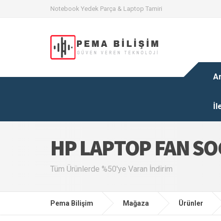
Notebook Yedek Parça & Laptop Tamiri
A
İl
HP LAPTOP FAN S
Tüm Ürünlerde %50'ye Varan İndirim
Pema Bilişim
Mağaza
Ürünler