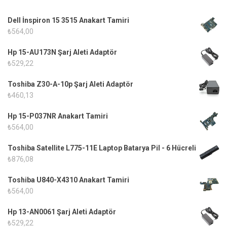
Dell İnspiron 15 3515 Anakart Tamiri
₺
564,00
Hp 15-AU173N Şarj Aleti Adaptör
₺
529,22
Toshiba Z30-A-10p Şarj Aleti Adaptör
₺
460,13
Hp 15-P037NR Anakart Tamiri
₺
564,00
Toshiba Satellite L775-11E Laptop Batarya Pil - 6 Hücreli
₺
876,08
Toshiba U840-X4310 Anakart Tamiri
₺
564,00
Hp 13-AN0061 Şarj Aleti Adaptör
₺
529,22