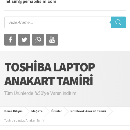
iletisim@pemabilisim.com
Products
search
TOSHIBA LAPTOP
ANAKART TAMIRI
Tüm Ürünlerde %50'ye Varan İndirim
Pema Bilişim
Mağaza
Ürünler
Notebook Anakart Tamiri
Toshiba Laptop Anakart Tamiri