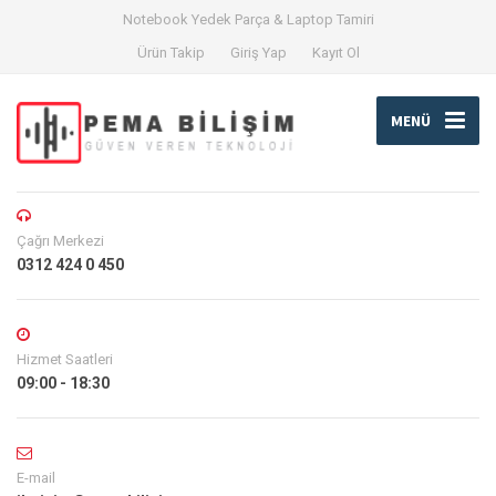
Notebook Yedek Parça & Laptop Tamiri
Ürün Takip
Giriş Yap
Kayıt Ol
MENÜ
Çağrı Merkezi
0312 424 0 450
Hizmet Saatleri
09:00 - 18:30
E-mail