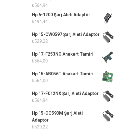
₺
564,94
Hp 6-1200 Şarj Aleti Adaptör
₺
494,44
Hp 15-CW0597 Şarj Aleti Adaptör
₺
529,22
Hp 17-F253NO Anakart Tamiri
₺
564,00
Hp 15-AB056T Anakart Tamiri
₺
564,00
Hp 17-F012NX Şarj Aleti Adaptör
₺
564,94
Hp 15-CC593M Şarj Aleti
Adaptör
₺
529,22