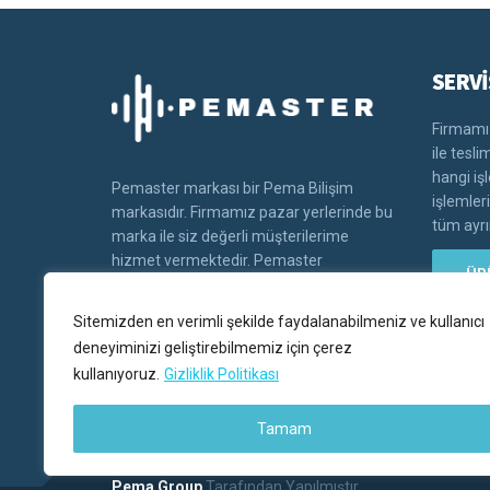
SERVİ
Firmamız
ile tesl
hangi iş
Pemaster markası bir Pema Bilişim
işlemler
markasıdır. Firmamız pazar yerlerinde bu
tüm ayrın
marka ile siz değerli müşterilerime
hizmet vermektedir. Pemaster
ÜR
markasının tüm hakları Pema bilişim'e
aittir.
Sitemizden en verimli şekilde faydalanabilmeniz ve kullanıcı
deneyiminizi geliştirebilmemiz için çerez
kullanıyoruz.
Gizliklik Politikası
Tamam
Pema Group
Tarafından Yapılmıştır.