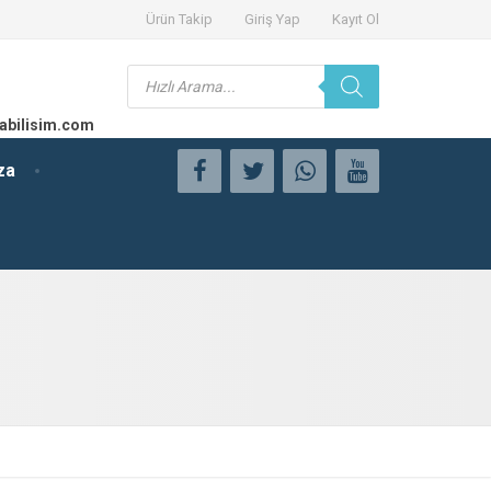
Ürün Takip
Giriş Yap
Kayıt Ol
Products
search
abilisim.com
za