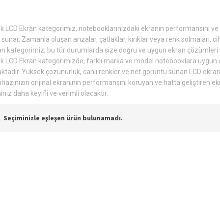
 LCD Ekran kategorimiz, notebooklarınızdaki ekranın performansını ve gö
sunar. Zamanla oluşan arızalar, çatlaklar, kırıklar veya renk solmaları, ci
n kategorimiz, bu tür durumlarda size doğru ve uygun ekran çözümleri sun
 LCD Ekran kategorimizde, farklı marka ve model notebooklara uygun o
tadır. Yüksek çözünürlük, canlı renkler ve net görüntü sunan LCD ekra
Cihazınızın orijinal ekranının performansını koruyan ve hatta geliştiren 
iz daha keyifli ve verimli olacaktır.
Seçiminizle eşleşen ürün bulunamadı.