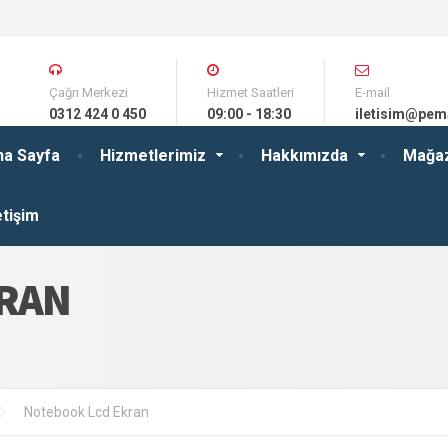
Çağrı Merkezi
Hizmet Saatleri
E-mail
0312 424 0 450
09:00 - 18:30
iletisim@pem
na Sayfa
Hizmetlerimiz
Hakkımızda
Mağa
etişim
KRAN
Notebook Lcd Ekran