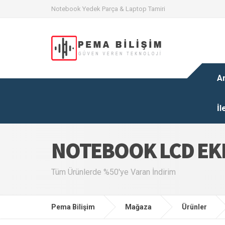
Notebook Yedek Parça & Laptop Tamiri
A
İl
NOTEBOOK LCD E
Tüm Ürünlerde %50'ye Varan İndirim
Pema Bilişim
Mağaza
Ürünler