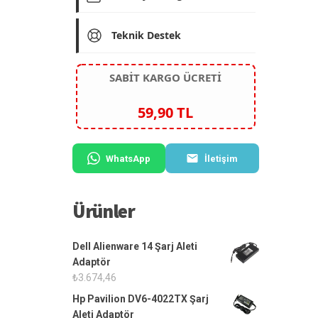
Teknik Destek
SABİT KARGO ÜCRETİ
59,90 TL
WhatsApp
İletişim
Ürünler
Dell Alienware 14 Şarj Aleti
Adaptör
₺
3.674,46
Hp Pavilion DV6-4022TX Şarj
Aleti Adaptör