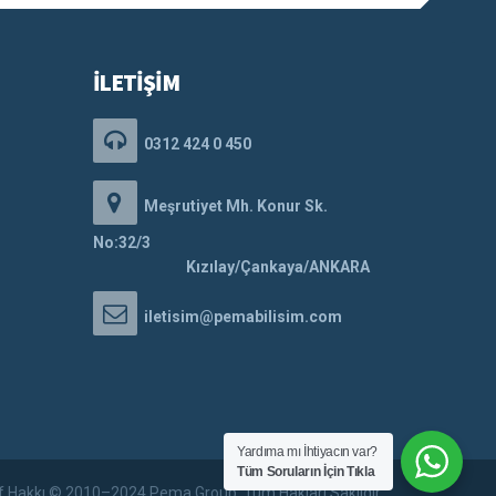
İLETİŞİM
0312 424 0 450
Meşrutiyet Mh. Konur Sk.
No:32/3
Kızılay/Çankaya/ANKARA
iletisim@pemabilisim.com
Yardıma mı İhtiyacın var?
Tüm Soruların İçin Tıkla
if Hakkı © 2010–2024 Pema Group. Tüm Hakları Saklıdır.