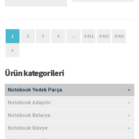
₺706,88.
1
2
3
4
…
4.911
4.912
4.913
→
Ürün kategorileri
Notebook Yedek Parça
Notebook Adaptör
Notebook Batarya
Notebook Klavye