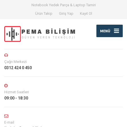
Notebook Yedek Parça & Laptop Tamiri
Ürün Takip
Giriş Yap
Kayıt Ol
MENÜ
Çağrı Merkezi
0312 424 0 450
Hizmet Saatleri
09:00 - 18:30
E-mail