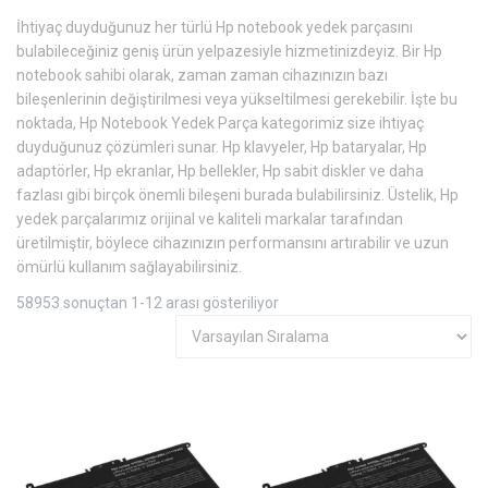
İhtiyaç duyduğunuz her türlü Hp notebook yedek parçasını
bulabileceğiniz geniş ürün yelpazesiyle hizmetinizdeyiz. Bir Hp
notebook sahibi olarak, zaman zaman cihazınızın bazı
bileşenlerinin değiştirilmesi veya yükseltilmesi gerekebilir. İşte bu
noktada, Hp Notebook Yedek Parça kategorimiz size ihtiyaç
duyduğunuz çözümleri sunar. Hp klavyeler, Hp bataryalar, Hp
adaptörler, Hp ekranlar, Hp bellekler, Hp sabit diskler ve daha
fazlası gibi birçok önemli bileşeni burada bulabilirsiniz. Üstelik, Hp
yedek parçalarımız orijinal ve kaliteli markalar tarafından
üretilmiştir, böylece cihazınızın performansını artırabilir ve uzun
ömürlü kullanım sağlayabilirsiniz.
58953 sonuçtan 1-12 arası gösteriliyor