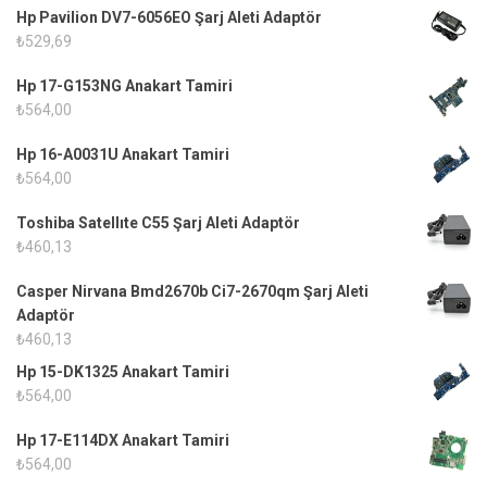
Hp Pavilion DV7-6056EO Şarj Aleti Adaptör
₺
529,69
Hp 17-G153NG Anakart Tamiri
₺
564,00
Hp 16-A0031U Anakart Tamiri
₺
564,00
Toshiba Satellıte C55 Şarj Aleti Adaptör
₺
460,13
Casper Nirvana Bmd2670b Ci7-2670qm Şarj Aleti
Adaptör
₺
460,13
Hp 15-DK1325 Anakart Tamiri
₺
564,00
Hp 17-E114DX Anakart Tamiri
₺
564,00