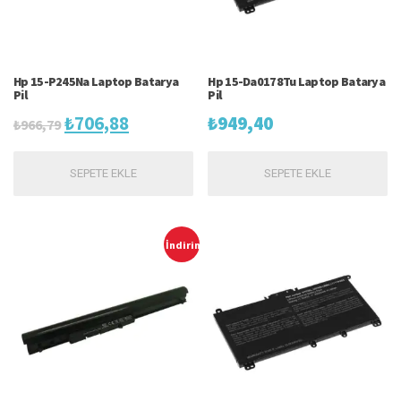
Hp 15-P245Na Laptop Batarya
Hp 15-Da0178Tu Laptop Batarya
Pil
Pil
Orijinal
Şu
₺
706,88
₺
949,40
₺
966,79
fiyat:
andaki
SEPETE EKLE
SEPETE EKLE
₺966,79.
fiyat:
₺706,88.
İndirim!