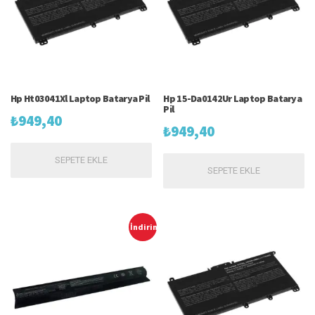
Hp Ht03041Xl Laptop Batarya Pil
Hp 15-Da0142Ur Laptop Batarya
Pil
₺
949,40
₺
949,40
SEPETE EKLE
SEPETE EKLE
İndirim!