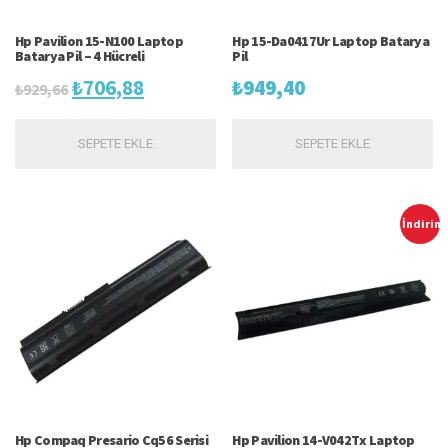
Hp Pavilion 15-N100 Laptop
Hp 15-Da0417Ur Laptop Batarya
Batarya Pil – 4 Hücreli
Pil
Orijinal
Şu
₺
706,88
₺
949,40
₺
929,66
fiyat:
andaki
SEPETE EKLE
SEPETE EKLE
₺929,66.
fiyat:
₺706,88.
İndirim
Hp Compaq Presario Cq56 Serisi
Hp Pavilion 14-V042Tx Laptop