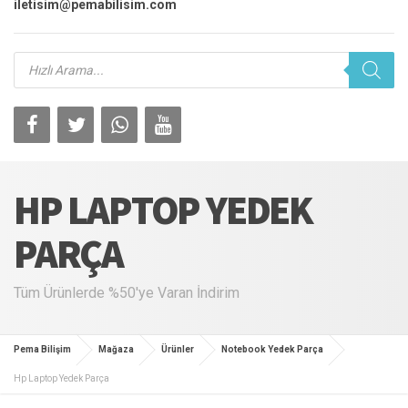
iletisim@pemabilisim.com
Products
search
HP LAPTOP YEDEK
PARÇA
Tüm Ürünlerde %50'ye Varan İndirim
Pema Bilişim
Mağaza
Ürünler
Notebook Yedek Parça
Hp Laptop Yedek Parça