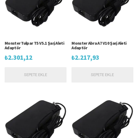
Monster Tulpar T5 V5.1 Şarj Aleti
Monster Abra A7 V10 Şarj Aleti
Adaptör
Adaptör
₺
2.301,12
₺
2.217,93
SEPETE EKLE
SEPETE EKLE