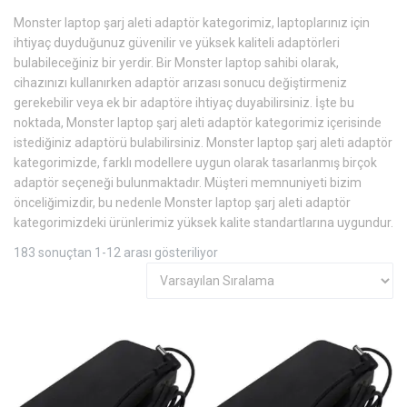
Monster laptop şarj aleti adaptör kategorimiz, laptoplarınız için
ihtiyaç duyduğunuz güvenilir ve yüksek kaliteli adaptörleri
bulabileceğiniz bir yerdir. Bir Monster laptop sahibi olarak,
cihazınızı kullanırken adaptör arızası sonucu değiştirmeniz
gerekebilir veya ek bir adaptöre ihtiyaç duyabilirsiniz. İşte bu
noktada, Monster laptop şarj aleti adaptör kategorimiz içerisinde
istediğiniz adaptörü bulabilirsiniz. Monster laptop şarj aleti adaptör
kategorimizde, farklı modellere uygun olarak tasarlanmış birçok
adaptör seçeneği bulunmaktadır. Müşteri memnuniyeti bizim
önceliğimizdir, bu nedenle Monster laptop şarj aleti adaptör
kategorimizdeki ürünlerimiz yüksek kalite standartlarına uygundur.
183 sonuçtan 1-12 arası gösteriliyor