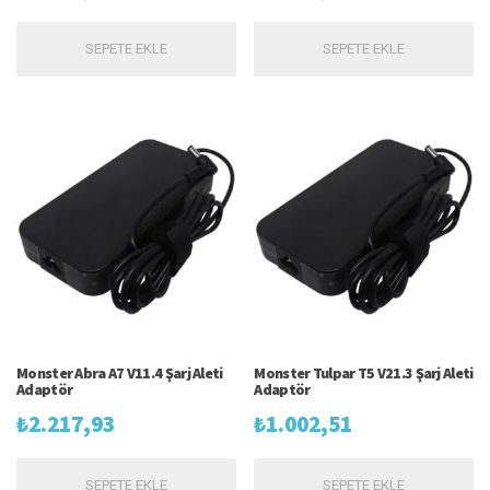
SEPETE EKLE
SEPETE EKLE
Monster Abra A7 V11.4 Şarj Aleti
Monster Tulpar T5 V21.3 Şarj Aleti
Adaptör
Adaptör
₺
2.217,93
₺
1.002,51
SEPETE EKLE
SEPETE EKLE