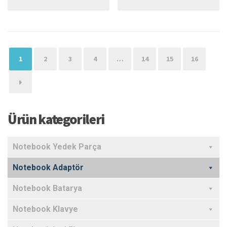
1
2
3
4
…
14
15
16
→
Ürün kategorileri
Notebook Yedek Parça
Notebook Adaptör
Notebook Batarya
Notebook Klavye