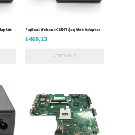
Adaptör
Fujitsu Lifebook C6547 Şarj Aleti Adaptör
₺
460,13
SEPETE EKLE