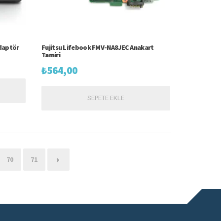
Adaptör
Fujitsu Lifebook FMV-NA8JEC Anakart
Tamiri
₺
564,00
SEPETE EKLE
70
71
→