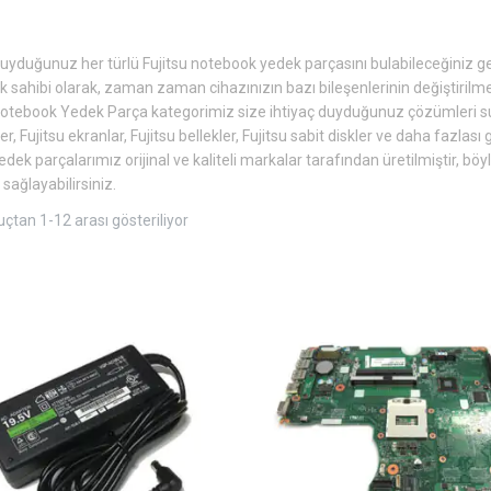
duyduğunuz her türlü Fujitsu notebook yedek parçasını bulabileceğiniz ge
 sahibi olarak, zaman zaman cihazınızın bazı bileşenlerinin değiştirilmes
Notebook Yedek Parça kategorimiz size ihtiyaç duyduğunuz çözümleri sunar.
r, Fujitsu ekranlar, Fujitsu bellekler, Fujitsu sabit diskler ve daha fazlası 
yedek parçalarımız orijinal ve kaliteli markalar tarafından üretilmiştir, bö
sağlayabilirsiniz.
çtan 1-12 arası gösteriliyor