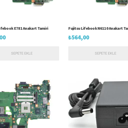
Lifebook E781 Anakart Tamiri
Fujitsu Lifebook N6110 Anakart Ta
00
₺
564,00
SEPETE EKLE
SEPETE EKLE