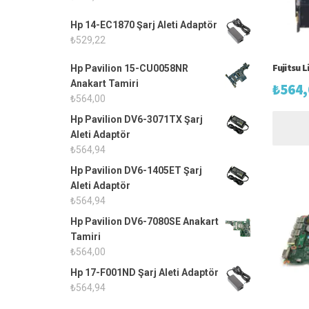
Hp 14-EC1870 Şarj Aleti Adaptör
₺
529,22
Fujitsu 
Hp Pavilion 15-CU0058NR
Anakart Tamiri
₺
564,
₺
564,00
Hp Pavilion DV6-3071TX Şarj
Aleti Adaptör
₺
564,94
Hp Pavilion DV6-1405ET Şarj
Aleti Adaptör
₺
564,94
Hp Pavilion DV6-7080SE Anakart
Tamiri
₺
564,00
Hp 17-F001ND Şarj Aleti Adaptör
₺
564,94