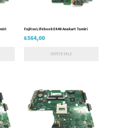
miri
Fujitsu Lifebook E448 Anakart Tamiri
₺
564,00
SEPETE EKLE