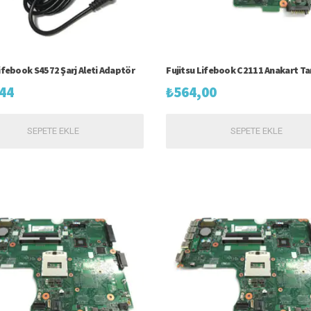
Lifebook S4572 Şarj Aleti Adaptör
Fujitsu Lifebook C2111 Anakart Ta
44
₺
564,00
SEPETE EKLE
SEPETE EKLE