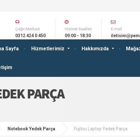
Çağrı Merkezi
Hizmet Saatleri
E-mail
0312 424 0 450
09:00 - 18:30
iletisim@pem
na Sayfa
Hizmetlerimiz
Hakkımızda
Mağa
etişim
EDEK PARÇA
Notebook Yedek Parça
Fujitsu Laptop Yedek Parça