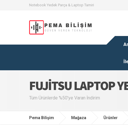
Notebook Yedek Parça & Laptop Tamiri
A
İl
FUJITSU LAPTOP Y
Tüm Ürünlerde %50'ye Varan İndirim
Pema Bilişim
Mağaza
Ürünler