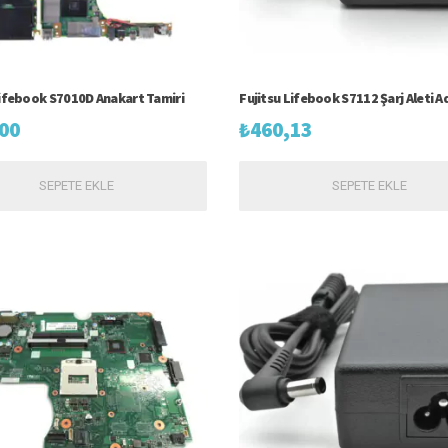
Lifebook S7010D Anakart Tamiri
Fujitsu Lifebook S7112 Şarj Aleti 
00
₺
460,13
SEPETE EKLE
SEPETE EKLE