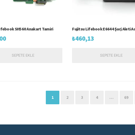
Lifebook SH560 Anakart Tamiri
Fujitsu Lifebook E6644 Şarj Aleti 
00
₺
460,13
SEPETE EKLE
SEPETE EKLE
1
2
3
4
…
69