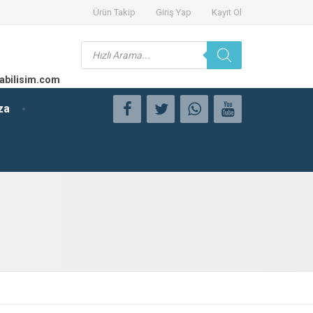
Ürün Takip
Giriş Yap
Kayıt Ol
Products
search
abilisim.com
za