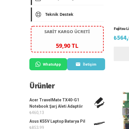
Teknik Destek
Fujitsu 
SABİT KARGO ÜCRETİ
₺
564,
59,90 TL
WhatsApp
İletişim
Ürünler
Acer TravelMate TX40-G1
Notebook Şarj Aleti Adaptör
₺
460,13
Asus K55V Laptop Batarya Pil
₺
853,99