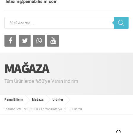
iletisim@pemabilisim.com
Products
search
MAĞAZA
Tüm Ürünlerde %50'ye Varan İndirim
Pema Bilişim
Mağaza
Ürünler
Toshiba Satellite L750-1Ek Laptop Batarya Pil – 6 Hücreli