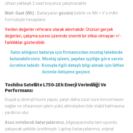
cihazı yaklaşık 2 saat boyunca çalıştıracaktır.
Watt-Saat (Wh) :
Bataryanın
gücünü
belirtir ve Wh = V x mAh
formülüyle hesaplanır
Verilen değerler referans olarak alınmalıdır. Ürünün gerçek
değerleri, çalışma süresi üzerinde önemli bir etkisi olmayan +/-
farklılıklar gösterebilir.
Satın aldığınız batarya için firmamızdan montaj talebinde
bulunabilirsiniz. Montaj işlemi, yapılan işçiliğe göre servis
ücretine tabidir. Konuyla ilgili detaylı bilgi almak için lütfen
bizimle iletişime geçiniz.
Toshiba Satellite L750-1Ek Enerji Verimliliği Ve
Performans:
Düşük iç dirençli hücre yapısı, şarjın daha uzun süre korunmasını
sağlar ve cihazınızın işlem yükü altındayken bile stabil kalmasına
yardımcı olur.
Asus notebook bataryalarımız
, bilgisayarınızla tam uyumlu
çalışacak şekilde üretilmiştir. Laptop bataryalarımız, orijinal