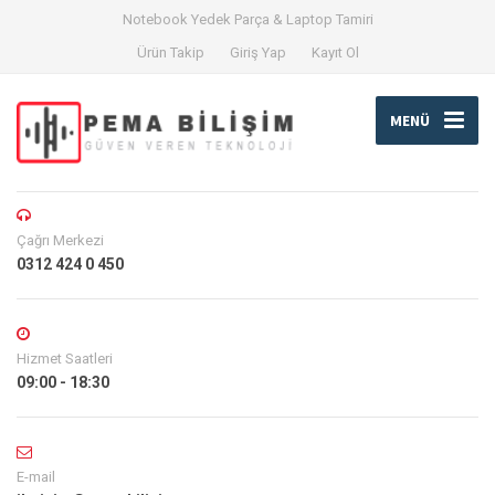
Notebook Yedek Parça & Laptop Tamiri
Ürün Takip
Giriş Yap
Kayıt Ol
MENÜ
Çağrı Merkezi
0312 424 0 450
Hizmet Saatleri
09:00 - 18:30
E-mail