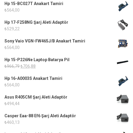
Hp 15-BC027T Anakart Tamiri
₺
564,00
Hp 17-F258NG Şarj Aleti Adaptör
₺
529,22
Sony Vaio VGN-FW465J/B Anakart Tamiri
₺
564,00
Hp 15-P226Ne Laptop Batarya Pil
Orijinal
Şu
₺
966,79
₺
706,88
fiyat:
andaki
Hp 16-A0003S Anakart Tamiri
₺966,79.
fiyat:
₺
564,00
₺706,88.
Asus R405CM Şarj Aleti Adaptör
₺
494,44
Casper Eaa-88 Ef6 Şarj Aleti Adaptör
₺
460,13