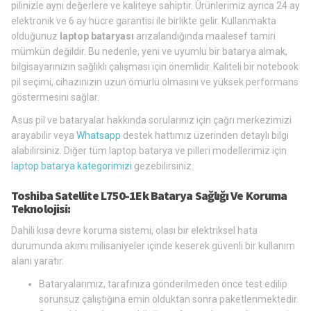
pilinizle aynı değerlere ve kaliteye sahiptir. Ürünlerimiz ayrıca 24 ay
elektronik ve 6 ay hücre garantisi ile birlikte gelir. Kullanmakta
olduğunuz
laptop bataryası
arızalandığında maalesef tamiri
mümkün değildir. Bu nedenle, yeni ve uyumlu bir batarya almak,
bilgisayarınızın sağlıklı çalışması için önemlidir. Kaliteli bir notebook
pil seçimi, cihazınızın uzun ömürlü olmasını ve yüksek performans
göstermesini sağlar.
Asus pil ve bataryalar hakkında sorularınız için çağrı merkezimizi
arayabilir veya
Whatsapp
destek hattımız üzerinden detaylı bilgi
alabilirsiniz. Diğer tüm laptop batarya ve pilleri modellerimiz için
laptop batarya kategorimizi
gezebilirsiniz.
Toshiba Satellite L750-1Ek Batarya Sağlığı Ve Koruma
Teknolojisi:
Dahili kısa devre koruma sistemi, olası bir elektriksel hata
durumunda akımı milisaniyeler içinde keserek güvenli bir kullanım
alanı yaratır.
Bataryalarımız, tarafınıza gönderilmeden önce test edilip
sorunsuz çalıştığına emin olduktan sonra paketlenmektedir.