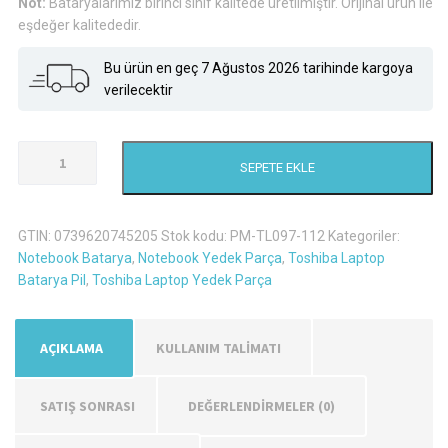
Not:
Bataryalarımız birinci sınıf kalitede üretilmiştir. Orijinal ürün ile
eşdeğer kalitededir.
Bu ürün en geç 7 Ağustos 2026 tarihinde kargoya
verilecektir
Toshiba
SEPETE EKLE
Satellite
L750-
1Ek
GTIN:
0739620745205
Stok kodu:
PM-TL097-112
Kategoriler:
Laptop
Notebook Batarya
,
Notebook Yedek Parça
,
Toshiba Laptop
Batarya
Batarya Pil
,
Toshiba Laptop Yedek Parça
Pil
-
6
AÇIKLAMA
KULLANIM TALİMATI
Hücreli
adet
SATIŞ SONRASI
DEĞERLENDIRMELER (0)