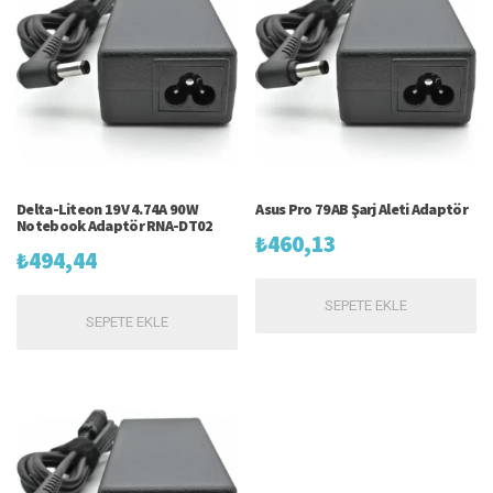
Delta-Liteon 19V 4.74A 90W
Asus Pro 79AB Şarj Aleti Adaptör
Notebook Adaptör RNA-DT02
₺
460,13
₺
494,44
SEPETE EKLE
SEPETE EKLE