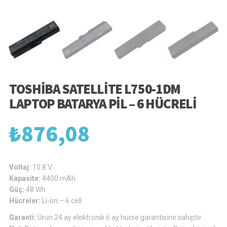
TOSHIBA SATELLITE L750-1DM
LAPTOP BATARYA PIL – 6 HÜCRELI
₺
876,08
Voltaj:
10.8 V
Kapasite:
4400 mAh
Güç:
48 Wh
Hücreler:
Li-on – 6 cell
Garanti:
Ürün 24 ay elektronik 6 ay hücre garantisine sahiptir.