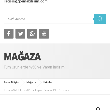
iletisim@pemabilisim.com
Products
search
MAĞAZA
Tüm Ürünlerde %50'ye Varan İndirim
Pema Bilişim
Mağaza
Ürünler
Toshiba Satellite L750-1Dm Laptop Batarya Pil – 6 Hücreli