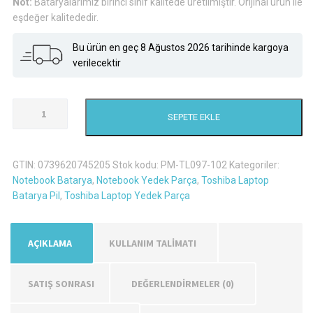
Not:
Bataryalarımız birinci sınıf kalitede üretilmiştir. Orijinal ürün ile
eşdeğer kalitededir.
Bu ürün en geç 8 Ağustos 2026 tarihinde kargoya
verilecektir
Toshiba
SEPETE EKLE
Satellite
L750-
1Dm
GTIN:
0739620745205
Stok kodu:
PM-TL097-102
Kategoriler:
Laptop
Notebook Batarya
,
Notebook Yedek Parça
,
Toshiba Laptop
Batarya
Batarya Pil
,
Toshiba Laptop Yedek Parça
Pil
-
6
AÇIKLAMA
KULLANIM TALİMATI
Hücreli
adet
SATIŞ SONRASI
DEĞERLENDIRMELER (0)