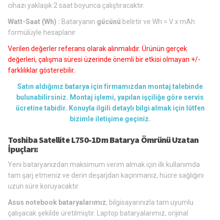
cihazı yaklaşık 2 saat boyunca çalıştıracaktır.
Watt-Saat (Wh) :
Bataryanın
gücünü
belirtir ve Wh = V x mAh
formülüyle hesaplanır
Verilen değerler referans olarak alınmalıdır. Ürünün gerçek
değerleri, çalışma süresi üzerinde önemli bir etkisi olmayan +/-
farklılıklar gösterebilir.
Satın aldığınız batarya için firmamızdan montaj talebinde
bulunabilirsiniz. Montaj işlemi, yapılan işçiliğe göre servis
ücretine tabidir. Konuyla ilgili detaylı bilgi almak için lütfen
bizimle iletişime geçiniz.
Toshiba Satellite L750-1Dm Batarya Ömrünü Uzatan
İpuçları:
Yeni bataryanızdan maksimum verim almak için ilk kullanımda
tam şarj etmeniz ve derin deşarjdan kaçınmanız, hücre sağlığını
uzun süre koruyacaktır.
Asus notebook bataryalarımız
, bilgisayarınızla tam uyumlu
çalışacak şekilde üretilmiştir. Laptop bataryalarımız, orijinal