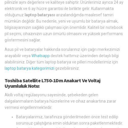
pilinizle aynı değerlere ve kaliteye sahiptir. Ürünlerimiz ayrıca 24 ay
elektronik ve 6 ay hücre garantisi ile birlikte gelir. Kullanmakta
olduğunuz
laptop bataryası
arızalandığında maalesef tamiri
mümkün değildir. Bu nedenle, yeni ve uyumlu bir batarya almak,
bilgisayarınızın sağlıklı çalışması için önemlidir. Kaliteli bir notebook
pil seçimi, cihazınızın uzun ömürlü olmasını ve yüksek performans
göstermesini sağlar.
Asus pil ve bataryalar hakkında sorularınız için çağrı merkezimizi
arayabilir veya
Whatsapp
destek hattımız üzerinden detaylı bilgi
alabilirsiniz. Diğer tüm laptop batarya ve pilleri modellerimiz için
laptop batarya kategorimizi
gezebilirsiniz.
Toshiba Satellite L750-1Dm Anakart Ve Voltaj
Uyumluluk Notu:
Akıllı voltaj regülasyonu sayesinde, şebekeden gelen
dalgalanmaların batarya hücrelerine ve cihaz anakartına zarar
vermesi engellenmektedir.
Bataryalarımız, tarafınıza gönderilmeden önce test edilip
sorunsuz çalıştığına emin olduktan sonra paketlenmektedir.