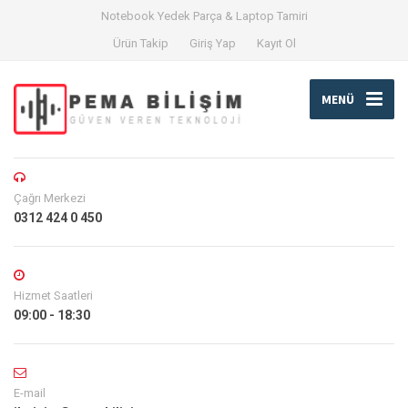
Notebook Yedek Parça & Laptop Tamiri
Ürün Takip
Giriş Yap
Kayıt Ol
MENÜ
Çağrı Merkezi
0312 424 0 450
Hizmet Saatleri
09:00 - 18:30
E-mail