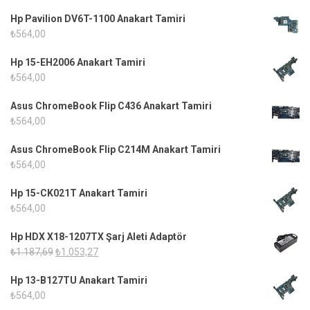
Hp Pavilion DV6T-1100 Anakart Tamiri
₺
564,00
Hp 15-EH2006 Anakart Tamiri
₺
564,00
Asus ChromeBook Flip C436 Anakart Tamiri
₺
564,00
Asus ChromeBook Flip C214M Anakart Tamiri
₺
564,00
Hp 15-CK021T Anakart Tamiri
₺
564,00
Hp HDX X18-1207TX Şarj Aleti Adaptör
Orijinal
Şu
₺
1.187,69
₺
1.053,27
fiyat:
andaki
Hp 13-B127TU Anakart Tamiri
₺1.187,69.
fiyat:
₺
564,00
₺1.053,27.