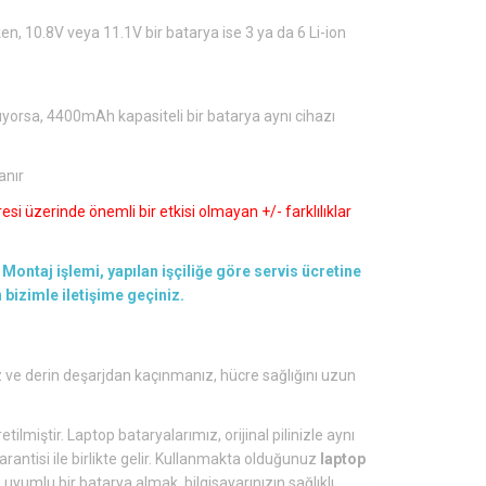
en, 10.8V veya 11.1V bir batarya ise 3 ya da 6 Li-ion
ıyorsa, 4400mAh kapasiteli bir batarya aynı cihazı
anır
si üzerinde önemli bir etkisi olmayan +/- farklılıklar
Montaj işlemi, yapılan işçiliğe göre servis ücretine
en bizimle iletişime geçiniz.
ve derin deşarjdan kaçınmanız, hücre sağlığını uzun
tilmiştir. Laptop bataryalarımız, orijinal pilinizle aynı
arantisi ile birlikte gelir. Kullanmakta olduğunuz
laptop
yumlu bir batarya almak, bilgisayarınızın sağlıklı