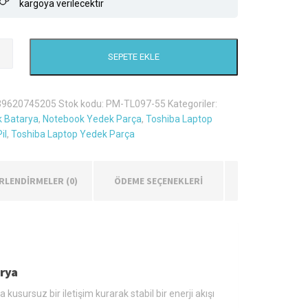
kargoya verilecektir
SEPETE EKLE
d
39620745205
Stok kodu:
PM-TL097-55
Kategoriler:
 Batarya
,
Notebook Yedek Parça
,
Toshiba Laptop
il
,
Toshiba Laptop Yedek Parça
RLENDIRMELER (0)
ÖDEME SEÇENEKLERİ
arya
usursuz bir iletişim kurarak stabil bir enerji akışı