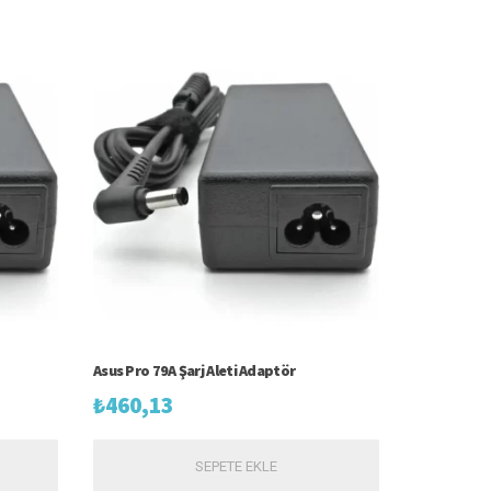
Asus Pro 79A Şarj Aleti Adaptör
₺
460,13
SEPETE EKLE