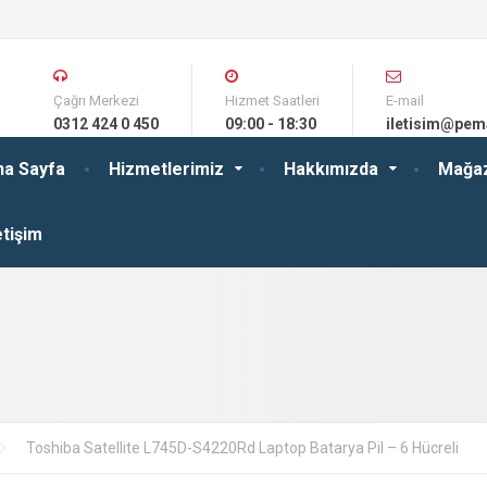
Çağrı Merkezi
Hizmet Saatleri
E-mail
0312 424 0 450
09:00 - 18:30
iletisim@pem
na Sayfa
Hizmetlerimiz
Hakkımızda
Mağa
etişim
Toshiba Satellite L745D-S4220Rd Laptop Batarya Pil – 6 Hücreli