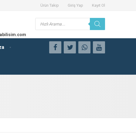
Ürün Takip
Giriş Yap
Kayıt Ol
Products
search
abilisim.com
za