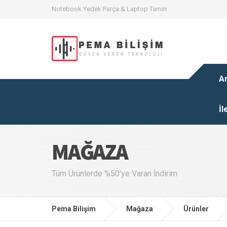
Notebook Yedek Parça & Laptop Tamiri
A
İl
MAĞAZA
Tüm Ürünlerde %50'ye Varan İndirim
Pema Bilişim
Mağaza
Ürünler