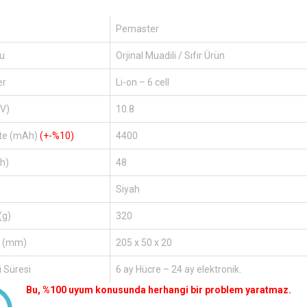
Pemaster
u
Orjinal Muadili / Sıfır Ürün
er
Li-on – 6 cell
(V)
10.8
te (mAh)
(+-%10)
4400
h)
48
Siyah
(g)
320
r (mm)
205 x 50 x 20
 Süresi
6 ay Hücre – 24 ay elektronik.
Bu, %100 uyum konusunda herhangi bir problem yaratmaz.