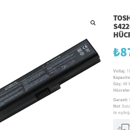
TOSH
S422
HÜCR
₺
8
Voltaj:
1
Kapasite
Güç:
48 
Hücreler
Garanti:
Not:
Bata
ile eşdeğ