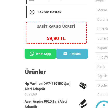
sağlar.
Marka
Teknik Destek
Durum
SABİT KARGO ÜCRETİ
Hücrel
59,90 TL
Voltaj 
Kapasi
WhatsApp
İletişim
Güç (W
Renk
Ürünler
Ağırlık 
Hp Pavilion DV7-7191EO Şarj
Ölçüle
Aleti Adaptör
₺
529,69
Garanti
Acer Aspire 9920 Şarj Aleti
Adaptör