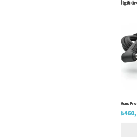
İlgili ü
Asus Pro
₺
460,