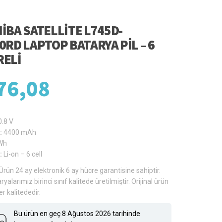
IBA SATELLITE L745D-
0RD LAPTOP BATARYA PIL – 6
ELI
76,08
0.8 V
:
4400 mAh
Wh
:
Li-on – 6 cell
Ürün 24 ay elektronik 6 ay hücre garantisine sahiptir.
ryalarımız birinci sınıf kalitede üretilmiştir. Orijinal ürün
er kalitededir.
Bu ürün en geç 8 Ağustos 2026 tarihinde