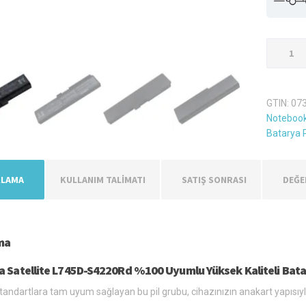
Toshiba
Satellite
L745D-
S4220R
GTIN:
07
Laptop
Notebook
Batarya
Batarya P
Pil
-
6
KLAMA
KULLANIM TALİMATI
SATIŞ SONRASI
DEĞE
Hücreli
adet
ma
a Satellite L745D-S4220Rd %100 Uyumlu Yüksek Kaliteli Bat
tandartlara tam uyum sağlayan bu pil grubu, cihazınızın anakart yapısıyla k