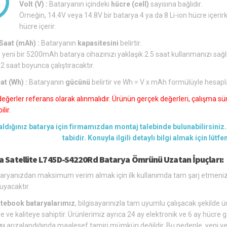
Volt (V) :
Bataryanın içindeki
hücre (cell)
sayısına bağlıdır.
Örneğin, 14.4V veya 14.8V bir batarya 4 ya da 8 Li-ion hücre içerirk
hücre içerir.
aat (mAh) :
Bataryanın
kapasitesini
belirtir.
 yeni bir 5200mAh batarya cihazınızı yaklaşık 2.5 saat kullanmanızı sağl
 2 saat boyunca çalıştıracaktır.
at (Wh) :
Bataryanın
gücünü
belirtir ve Wh = V x mAh formülüyle hesapl
değerler referans olarak alınmalıdır. Ürünün gerçek değerleri, çalışma süre
lir.
aldığınız batarya için firmamızdan montaj talebinde bulunabilirsiniz. 
tabidir. Konuyla ilgili detaylı bilgi almak için lütf
a Satellite L745D-S4220Rd Batarya Ömrünü Uzatan İpuçları:
aryanızdan maksimum verim almak için ilk kullanımda tam şarj etmeniz 
uyacaktır.
tebook bataryalarımız
, bilgisayarınızla tam uyumlu çalışacak şekilde üre
e ve kaliteye sahiptir. Ürünlerimiz ayrıca 24 ay elektronik ve 6 ay hücre g
sı
arızalandığında maalesef tamiri mümkün değildir. Bu nedenle, yeni ve u