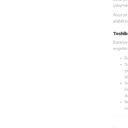
çalışmas
Asus pil
alabilir
Toshib
Batarya 
engeller
B
Sa
ya
al
Sa
Di
du
N
v