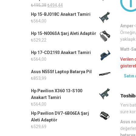
Orijinal
Şu
₺
495,38
₺
494,44
fiyat:
andaki
Hp 15-BJ018C Anakart Tamiri
₺495,38.
fiyat:
₺
564,00
₺494,44.
Amper-S
Örneğin,
Hp 15-N006SA Şarj Aleti Adaptör
yaklaşık
₺
529,22
Watt-Sa
Hp 17-CD2193 Anakart Tamiri
₺
564,00
Verilen 
gösterebi
Asus N55Sf Laptop Batarya Pil
Satın 
₺
853,99
Hp Pavilion X360 13-S100
Toshib
Anakart Tamiri
₺
564,00
Yeni bat
süre kor
Hp Pavilion DV7-6B06EA Şarj
Aleti Adaptör
Asus no
₺
529,69
değerler
batarya