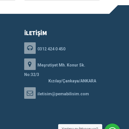
İLETİŞİM
0312 424 0 450
Meşrutiyet Mh. Konur Sk.
No:32/3
Kızılay/Çankaya/ANKARA
iletisim@pemabilisim.com