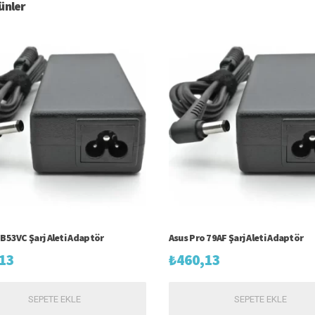
rünler
 B53VC Şarj Aleti Adaptör
Asus Pro 79AF Şarj Aleti Adaptör
13
₺
460,13
SEPETE EKLE
SEPETE EKLE