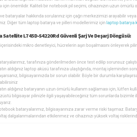
ı için önemlidir. Kaliteli bir notebook pil seçimi, cihazınızın uzun ömür
 ve bataryalar hakkında sorularınız için çağrı merkezimizi arayabilir vey
siniz. Diğer tüm laptop batarya ve pilleri modellerimiz için
laptop batarya 
a Satellite L745D-S4220Rd Güvenli Şarj Ve Deşarj Döngüsü:
içerisindeki mikro denetleyici, hücrelerin aşırı boşalmasını önleyerek pi
.
ataryalarımız, tarafınıza gönderilmeden önce test edilip sorunsuz çalış
tın aldığınız laptop aküsü tarafınıza ulaştığında, montaj işleminden so
şarsanız, bilgisayarınızda bir sorun olabilir. Böyle bir durumla karşılaş
abilirsiniz
tın aldığınız bataryanın uzun ömürlü kullanım sağlaması için, lütfen kul
züstü bilgisayar pilinizle ilgili yaşayabileceğiniz tüm sorunlarda bizimle
yarız.
otebook bataryalarımız, bilgisayarınıza zarar verme riski taşımaz. Bat
oltaj dalgalanmalarından etkilenmez ve cihazınızı yüksek voltaj riskler