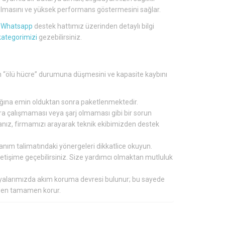
lü olmasını ve yüksek performans göstermesini sağlar.
a
Whatsapp
destek hattımız üzerinden detaylı bilgi
kategorimizi
gezebilirsiniz.
lin “ölü hücre” durumuna düşmesini ve kapasite kaybını
tığına emin olduktan sonra paketlenmektedir.
nra çalışmaması veya şarj olmaması gibi bir sorun
ırsanız, firmamızı arayarak teknik ekibimizden destek
lanım talimatındaki yönergeleri dikkatlice okuyun.
 iletişime geçebilirsiniz. Size yardımcı olmaktan mutluluk
aryalarımızda akım koruma devresi bulunur; bu sayede
inden tamamen korur.