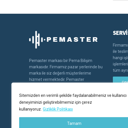
SERVİ
Firmamız
ile tesl
hangi iş
Pemaster markası bir Pema Bilişim
işlemler
markasıdır. Firmamız pazar yerlerinde bu
tüm ayrın
marka ile siz değerli müşterilerime
hizmet vermektedir. Pemaster
ÜR
markasının tüm hakları Pema bilişim'e
aittir.
Sitemizden en verimli şekilde faydalanabilmeniz ve kullanıcı
deneyiminizi geliştirebilmemiz için çerez
kullanıyoruz.
Gizliklik Politikası
Tamam