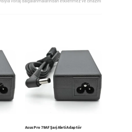
yısıyla voltaj dalgalanmalarından etkilenmez ve cihazını
Asus Pro 79AF Şarj Aleti Adaptör