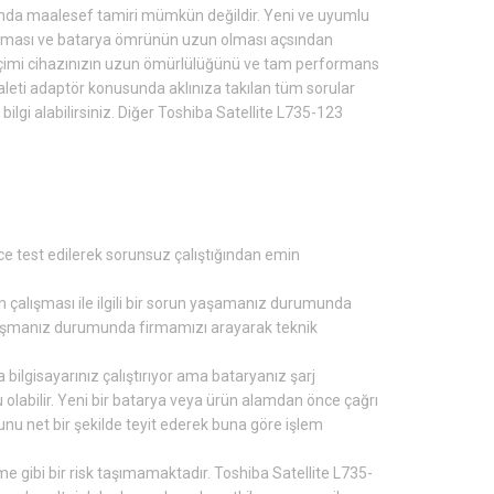
a maalesef tamiri mümkün değildir. Yeni ve uyumlu
çalışması ve batarya ömrünün uzun olması açsından
imi cihazınızın uzun ömürlülüğünü ve tam performans
 aleti adaptör konusunda aklınıza takılan tüm sorular
ilgi alabilirsiniz. Diğer Toshiba Satellite L735-123
ce test edilerek sorunsuz çalıştığından emin
ın çalışması ile ilgili bir sorun yaşamanız durumunda
rşılaşmanız durumunda firmamızı arayarak teknik
 bilgisayarınız çalıştırıyor ama bataryanız şarj
olabilir. Yeni bir batarya veya ürün alamdan önce çağrı
u net bir şekilde teyit ederek buna göre işlem
e gibi bir risk taşımamaktadır. Toshiba Satellite L735-