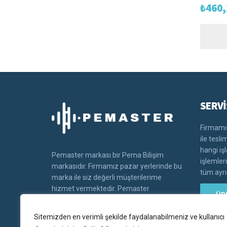
₺
460,
SERVİ
Firmamız
ile tesl
hangi iş
Pemaster markası bir Pema Bilişim
işlemler
markasıdır. Firmamız pazar yerlerinde bu
tüm ayrın
marka ile siz değerli müşterilerime
hizmet vermektedir. Pemaster
ÜR
markasının tüm hakları Pema bilişim'e
aittir.
Sitemizden en verimli şekilde faydalanabilmeniz ve kullanıcı