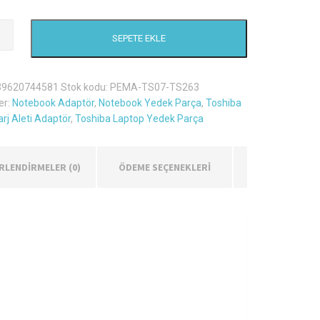
SEPETE EKLE
39620744581
Stok kodu:
PEMA-TS07-TS263
er:
Notebook Adaptör
,
Notebook Yedek Parça
,
Toshiba
rj Aleti Adaptör
,
Toshiba Laptop Yedek Parça
RLENDIRMELER (0)
ÖDEME SEÇENEKLERİ