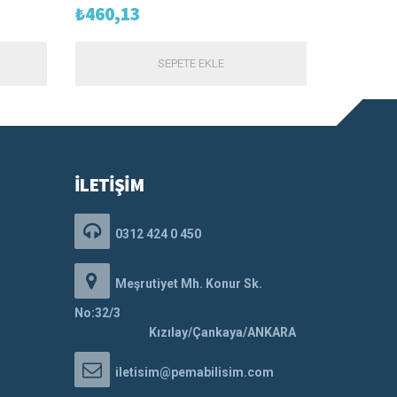
₺
460,13
SEPETE EKLE
İLETİŞİM
0312 424 0 450
Meşrutiyet Mh. Konur Sk.
No:32/3
Kızılay/Çankaya/ANKARA
iletisim@pemabilisim.com