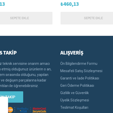
13
₺
460,13
SEPETE EKLE
SEPETE EKLE
S TAKİP
ALIŞVERİŞ
 teknik servisine onarım amacı
Ön Bilgilendirme Formu
im etmiş olduğunuz ürünlerin o an,
Mesafeli Satış Sözleşmesi
lem sırasında olduğunu, yapılan
Garanti ve İade Politikası
i ve değişen parçalarına kadar
Geri Ödeme Politikası
tıları ile öğrenebilirsiniz.
Gizlilik ve Güvenlik
ÜN TAKİP
Üyelik Sözleşmesi
Teslimat Koşulları