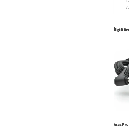
12
y
İlgili ü
Asus Pro 