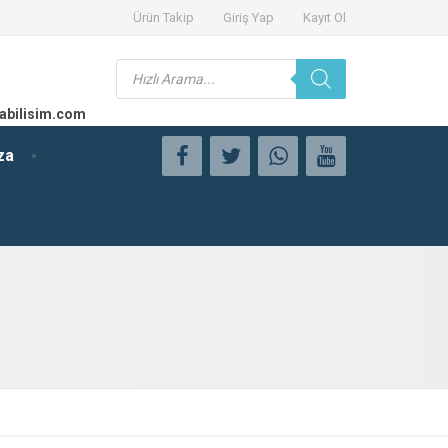
Ürün Takip
Giriş Yap
Kayıt Ol
Products
search
abilisim.com
za