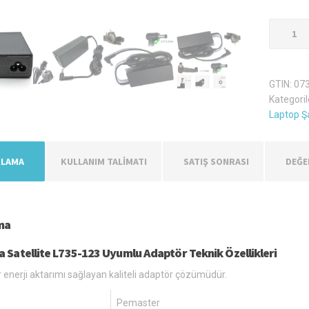
Toshiba
Satellite
L735-
123
GTIN:
07
Şarj
Kategoril
Aleti
Laptop Şa
Adaptör
adet
KLAMA
KULLANIM TALİMATI
SATIŞ SONRASI
DEĞE
ma
a Satellite L735-123 Uyumlu Adaptör Teknik Özellikleri
r enerji aktarımı sağlayan kaliteli adaptör çözümüdür.
Pemaster