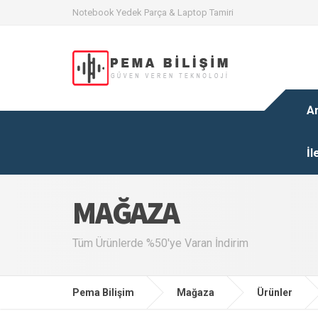
Notebook Yedek Parça & Laptop Tamiri
A
İl
MAĞAZA
Tüm Ürünlerde %50'ye Varan İndirim
Pema Bilişim
Mağaza
Ürünler