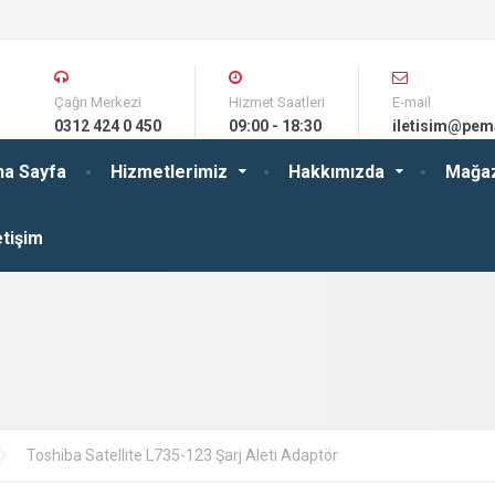
Çağrı Merkezi
Hizmet Saatleri
E-mail
0312 424 0 450
09:00 - 18:30
iletisim@pem
na Sayfa
Hizmetlerimiz
Hakkımızda
Mağa
etişim
Toshiba Satellite L735-123 Şarj Aleti Adaptör