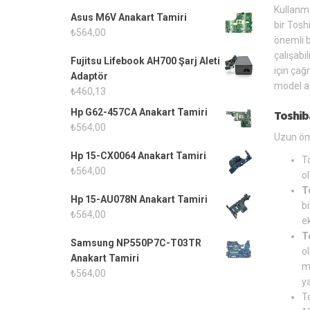
Kullanm
Asus M6V Anakart Tamiri
bir Tosh
₺
564,00
önemli b
çalışabi
Fujitsu Lifebook AH700 Şarj Aleti
için çağ
Adaptör
model ad
₺
460,13
Hp G62-457CA Anakart Tamiri
Toshib
₺
564,00
Uzun ömü
Hp 15-CX0064 Anakart Tamiri
T
₺
564,00
o
T
Hp 15-AU078N Anakart Tamiri
bi
₺
564,00
ek
T
Samsung NP550P7C-T03TR
o
Anakart Tamiri
m
₺
564,00
y
To