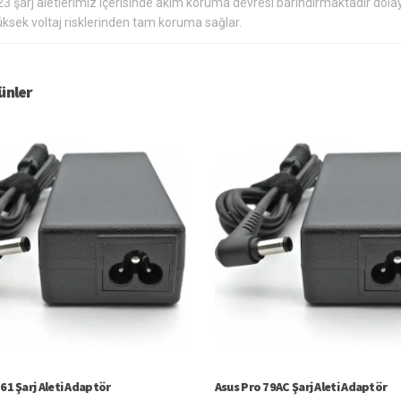
3 şarj aletlerimiz içerisinde akım koruma devresi barındırmaktadır dola
üksek voltaj risklerinden tam koruma sağlar.
rünler
61 Şarj Aleti Adaptör
Asus Pro 79AC Şarj Aleti Adaptör