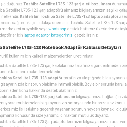
ış olduğunuz
Toshiba Satellite L735-123 şarj aleti bozulması
durumund
iba Satellite L735-123 şarj adaptörü almanız bilgisayarınızın sağlıklı 
ir etkendir.
Kaliteli bir Toshiba Satellite L735-123 laptop adaptörü
seç
lmesini sağlamak için oldukça önemlidir. Toshiba Satellite L735-123 şarj
rı merkezimi arayabilir veya
whatsapp
destek hattımız üzerinden detaylı b
aptörler için
laptop adaptör kategorimizi
gezebilirsiniz.
a Satellite L735-123 Notebook Adaptör Kablosu Detayları
rlü kullanım için kaliteli malzemelerden üretilmiştir.
oshiba Satellite L735-123 şarj kablolarımız tarafınıza gönderilmeden ön
lunduktan sonra paketlenmektedir.
oshiba Satellite L735-123 adaptör
tarafınıza ulaştığında bilgisayarınız
lgisayarınızda bir sorun olabilme ihtimali olabilir. Böyle bir sorunla ka
ibimizden konu hakkında destek alabiliriniz.
oshiba Satellite L735-123 şarj kablosunu
bilgisayarınıza bağladığınızda
lmuyorsa muhtemelen bilgisayarınızın bataryasında bir arıza söz konusu 
erkezimiz ile iletişime geçerek yaşanan sorunun neyden kaynaklı olduğun
apmanız konusunda size yardımcı olmaktan mutluluk duyarız.
shiba Satellite L735-123 Şarj adaptörlerimizin bilgisayarınıza zarar verm