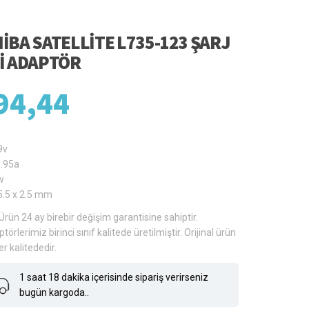
IBA SATELLITE L735-123 ŞARJ
I ADAPTÖR
94,44
9v
3.95a
w
5.5 x 2.5 mm
Ürün 24 ay birebir değişim garantisine sahiptir.
törlerimiz birinci sınıf kalitede üretilmiştir. Orijinal ürün
er kalitededir.
1 saat 18 dakika içerisinde sipariş verirseniz
bugün kargoda..