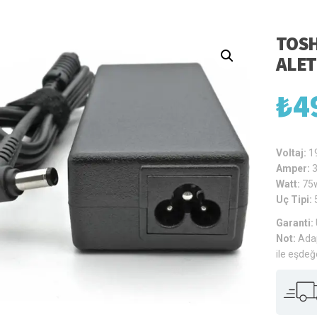
TOSH
ALET
₺
4
Voltaj:
1
Amper:
Watt:
75
Uç Tipi:
Garanti:
Not:
Adap
ile eşdeğ