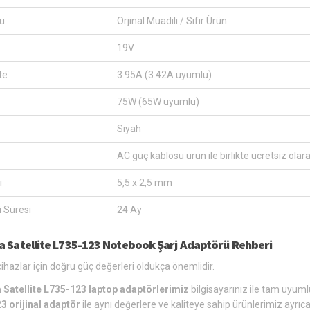
u
Orjinal Muadili / Sıfır Ürün
19V
te
3.95A (3.42A uyumlu)
75W (65W uyumlu)
Siyah
AC güç kablosu ürün ile birlikte ücretsiz olar
ı
5,5 x 2,5 mm
 Süresi
24 Ay
a Satellite L735-123 Notebook Şarj Adaptörü Rehberi
ihazlar için doğru güç değerleri oldukça önemlidir.
 Satellite L735-123 laptop adaptörlerimiz
bilgisayarınız ile tam uyumlu
3 orijinal adaptör
ile aynı değerlere ve kaliteye sahip ürünlerimiz ayrıc