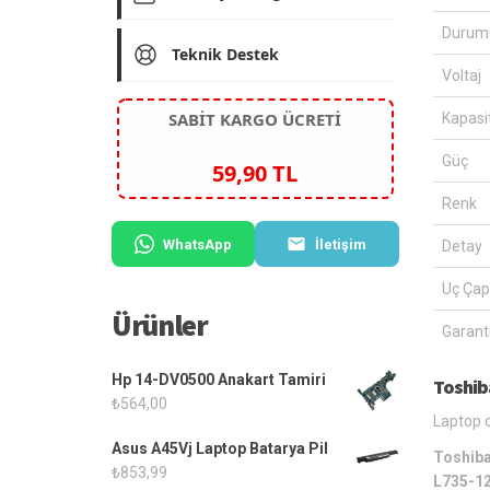
Durum
Teknik Destek
Voltaj
SABİT KARGO ÜCRETİ
Kapasi
Güç
59,90 TL
Renk
WhatsApp
İletişim
Detay
Uç Çap
Ürünler
Garanti
Hp 14-DV0500 Anakart Tamiri
Toshib
₺
564,00
Laptop c
Asus A45Vj Laptop Batarya Pil
Toshiba
₺
853,99
L735-12