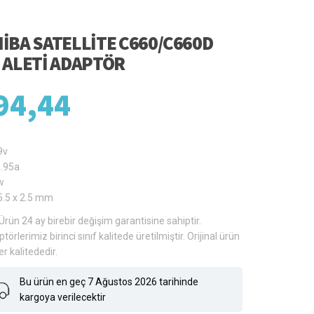
IBA SATELLITE C660/C660D
 ALETI ADAPTÖR
94,44
9v
3.95a
w
5.5 x 2.5 mm
Ürün 24 ay birebir değişim garantisine sahiptir.
törlerimiz birinci sınıf kalitede üretilmiştir. Orijinal ürün
er kalitededir.
Bu ürün en geç 7 Ağustos 2026 tarihinde
kargoya verilecektir