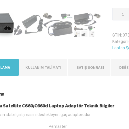
Toshiba
Satellite
C660/C6
Şarj
GTIN:
07
Aleti
Kategoril
Adaptör
Laptop Şa
adet
KLAMA
KULLANIM TALİMATI
SATIŞ SONRASI
DEĞE
ma
a Satellite C660/C660d Laptop Adaptör Teknik Bilgiler
zın stabil çalışmasını destekleyen güç adaptörüdür.
Pemaster