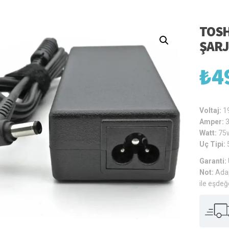
TOSH
ŞARJ
₺
4
Voltaj:
1
Amper:
Watt:
75
Uç Tipi:
Garanti:
Not:
Adap
ile eşdeğ