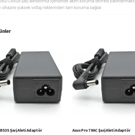
660/C660d şarj aletlerimiz içerisinde akım koruma devresi barındırmakta
 cihazını yüksek voltaj risklerinden tam koruma sağlar.
rünler
 B53S Şarj Aleti Adaptör
Asus Pro 79AC Şarj Aleti Adaptör