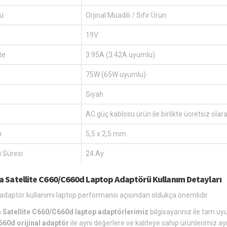
u
Orjinal Muadili / Sıfır Ürün
19V
te
3.95A (3.42A uyumlu)
75W (65W uyumlu)
Siyah
AC güç kablosu ürün ile birlikte ücretsiz olar
ı
5,5 x 2,5 mm
 Süresi
24 Ay
a Satellite C660/C660d Laptop Adaptörü Kullanım Detayları
daptör kullanımı laptop performansı açısından oldukça önemlidir.
 Satellite C660/C660d laptop adaptörlerimiz
bilgisayarınız ile tam uy
60d orijinal adaptör
ile aynı değerlere ve kaliteye sahip ürünlerimiz ay