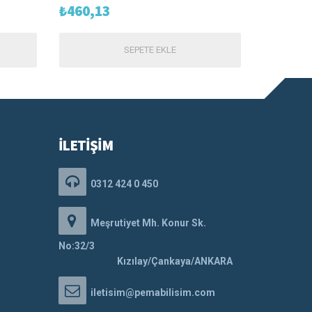
₺
460,13
SEPETE EKLE
İLETİŞİM
0312 424 0 450
Meşrutiyet Mh. Konur Sk.
No:32/3
Kızılay/Çankaya/ANKARA
iletisim@pemabilisim.com