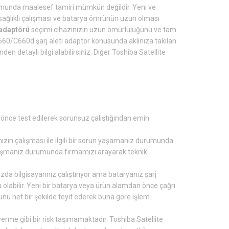
unda maalesef tamiri mümkün değildir. Yeni ve
 sağlıklı çalışması ve batarya ömrünün uzun olması
 adaptörü
seçimi cihazınızın uzun ömürlülüğünü ve tam
660/C660d şarj aleti adaptör konusunda aklınıza takılan
en detaylı bilgi alabilirsiniz. Diğer Toshiba Satellite
önce test edilerek sorunsuz çalıştığından emin
nızın çalışması ile ilgili bir sorun yaşamanız durumunda
rşılaşmanız durumunda firmamızı arayarak teknik
zda bilgisayarınız çalıştırıyor ama bataryanız şarj
olabilir. Yeni bir batarya veya ürün alamdan önce çağrı
u net bir şekilde teyit ederek buna göre işlem
erme gibi bir risk taşımamaktadır. Toshiba Satellite