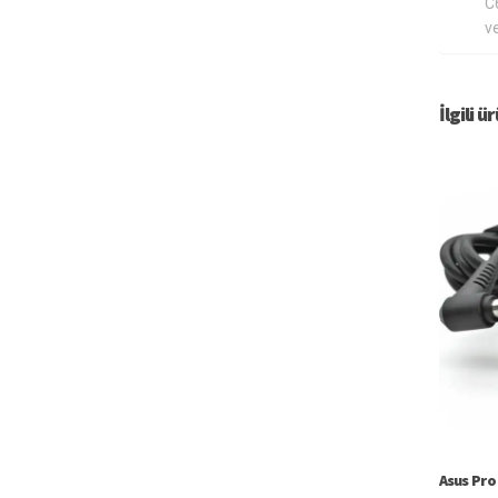
C
ve
İlgili ü
Asus Pro