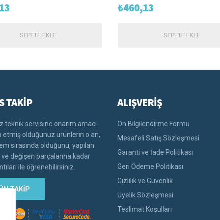
13
₺
460,13
SEPETE EKLE
SEPETE EKLE
S TAKİP
ALIŞVERİŞ
 teknik servisine onarım amacı
Ön Bilgilendirme Formu
im etmiş olduğunuz ürünlerin o an,
Mesafeli Satış Sözleşmesi
lem sırasında olduğunu, yapılan
Garanti ve İade Politikası
i ve değişen parçalarına kadar
Geri Ödeme Politikası
tıları ile öğrenebilirsiniz.
Gizlilik ve Güvenlik
ÜN TAKİP
Üyelik Sözleşmesi
Teslimat Koşulları