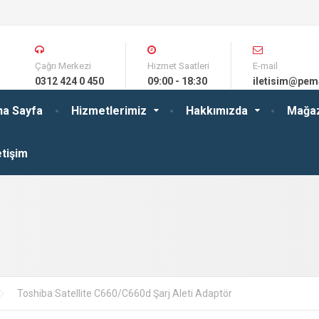
Çağrı Merkezi
Hizmet Saatleri
E-mail
0312 424 0 450
09:00 - 18:30
iletisim@pem
na Sayfa
Hizmetlerimiz
Hakkımızda
Mağa
etişim
Toshiba Satellite C660/C660d Şarj Aleti Adaptör