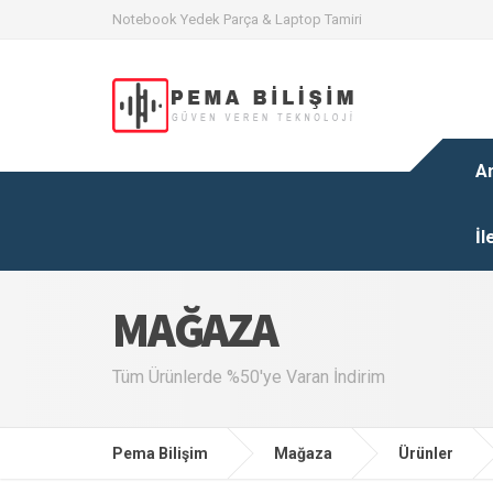
Notebook Yedek Parça & Laptop Tamiri
A
İl
MAĞAZA
Tüm Ürünlerde %50'ye Varan İndirim
Pema Bilişim
Mağaza
Ürünler