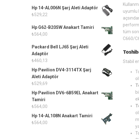
Kullanm
Hp 14-AL006N Şarj Aleti Adaptör
uyumlu b
₺
529,22
açsından
performa
Hp G62-B20SW Anakart Tamiri
tüm soru
₺
564,00
C660/C6
Packard Bell LJ65 Şarj Aleti
Toshib
Adaptör
₺
460,13
Stabil en
Hp Pavilion DV4-3114TX Şarj
T
Aleti Adaptör
o
₺
529,69
T
bi
Hp Pavilion DV6-6B59EL Anakart
ek
Tamiri
T
₺
564,00
o
Hp 14-AL108N Anakart Tamiri
m
₺
564,00
y
To