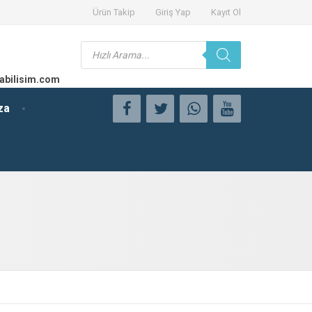
Ürün Takip
Giriş Yap
Kayıt Ol
Products
search
abilisim.com
za