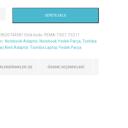
SEPETE EKLE
60d
39620744581
Stok kodu:
PEMA-TS07-TS211
er:
Notebook Adaptör
,
Notebook Yedek Parça
,
Toshiba
rj Aleti Adaptör
,
Toshiba Laptop Yedek Parça
RLENDIRMELER (0)
ÖDEME SEÇENEKLERİ