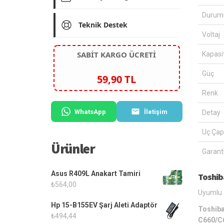
Durum
Teknik Destek
Voltaj
SABİT KARGO ÜCRETİ
Kapasi
Güç
59,90 TL
Renk
WhatsApp
İletişim
Detay
Uç Çap
Ürünler
Garanti
Asus R409L Anakart Tamiri
Toshib
₺
564,00
Uyumlu a
Hp 15-B155EV Şarj Aleti Adaptör
Toshiba
₺
494,44
C660/C6