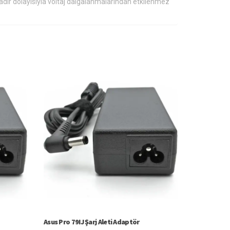
dır dolayısıyla voltaj dalgalanmalarından etkilenmez
Asus Pro 79IJ Şarj Aleti Adaptör