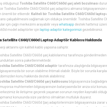
ış olduğunuz
Toshiba Satellite C660/C660d şarj aleti bozulması
durum
ir Toshiba Satellite C660/C660d şarj adaptörü almanız bilgisayarınızın
 önemli bir etkendir.
Kaliteli bir Toshiba Satellite C660/C660d laptop
ns çalışabilmesini sağlamak için oldukça önemlidir. Toshiba Satellite C
lar için çağrı merkezimi arayabilir veya
whatsapp
destek hattımız üzerind
60d model adaptörler için
laptop adaptör kategorimizi
gezebilirsiniz.
a Satellite C660/C660d Laptop Adaptör Kablosu Hakkında
erji aktarımı için kaliteli kablo yapısına sahiptir.
oshiba Satellite C660/C660d şarj kablolarımız tarafınıza gönderilmeden 
lunduktan sonra paketlenmektedir.
oshiba Satellite C660/C660d adaptör
tarafınıza ulaştığında bilgisayarı
lgisayarınızda bir sorun olabilme ihtimali olabilir. Böyle bir sorunla ka
ibimizden konu hakkında destek alabiliriniz.
oshiba Satellite C660/C660d şarj kablosunu
bilgisayarınıza bağladığını
lmuyorsa muhtemelen bilgisayarınızın bataryasında bir arıza söz konusu 
erkezimiz ile iletişime geçerek yaşanan sorunun neyden kaynaklı olduğun
apmanız konusunda size yardımcı olmaktan mutluluk duyarız.
shiba Satellite C660/C660d Şarj adaptörlerimizin bilgisayarınıza zarar v