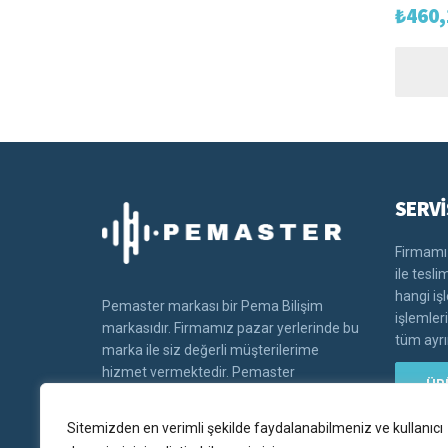
₺
460,
SERVİ
Firmamız
ile tesl
hangi iş
Pemaster markası bir Pema Bilişim
işlemler
markasıdır. Firmamız pazar yerlerinde bu
tüm ayrın
marka ile siz değerli müşterilerime
hizmet vermektedir. Pemaster
ÜR
markasının tüm hakları Pema bilişim'e
aittir.
Sitemizden en verimli şekilde faydalanabilmeniz ve kullanıcı