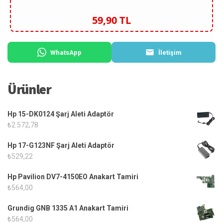
59,90 TL
WhatsApp
İletişim
Ürünler
Hp 15-DK0124 Şarj Aleti Adaptör
₺
2.572,78
Hp 17-G123NF Şarj Aleti Adaptör
₺
529,22
Hp Pavilion DV7-4150EO Anakart Tamiri
₺
564,00
Grundig GNB 1335 A1 Anakart Tamiri
₺
564,00