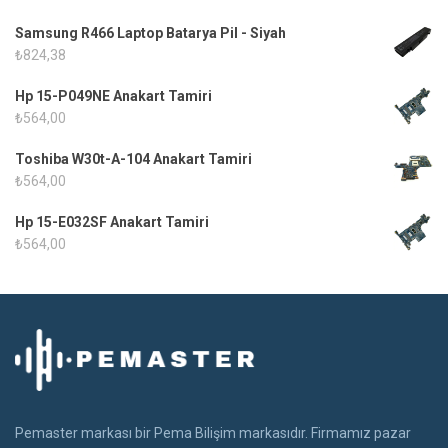
Samsung R466 Laptop Batarya Pil - Siyah
₺
824,38
Hp 15-P049NE Anakart Tamiri
₺
564,00
Toshiba W30t-A-104 Anakart Tamiri
₺
564,00
Hp 15-E032SF Anakart Tamiri
₺
564,00
Pemaster markası bir Pema Bilişim markasıdır. Firmamız pazar