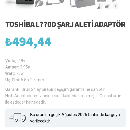
TOSHIBA L770D ŞARJ ALETI ADAPTÖR
₺
494,44
Voltaj:
19v
Amper:
3.95a
Watt:
75w
Uç Tipi:
5.5 x 2.5 mm
Garanti:
Ürün 24 ay birebir değişim garantisine sahiptir.
Not:
Adaptörlerimiz birinci sınıf kalitede üretilmiştir. Orijinal ürün
ile eşdeğer kalitededir.
Bu ürün en geç 8 Ağustos 2026 tarihinde kargoya
verilecektir