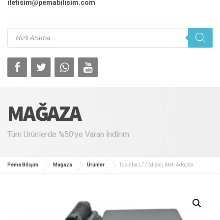
iletisim@pemabilisim.com
Products
search
MAĞAZA
Tüm Ürünlerde %50'ye Varan İndirim
Pema Bilişim
Mağaza
Ürünler
Toshiba L770d Şarj Aleti Adaptör