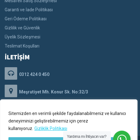
Mesafeli Satış Sözleşmesi
Garanti ve İade Politikası
Geri Ödeme Politikası
Gizlilik ve Güvenlik
Üyelik Sözleşmesi
Teslimat Koşulları
İLETİŞİM
0312 424 0 450
Meşrutiyet Mh. Konur Sk. No:32/3
Kızılay/Çankaya/ANKARA
Sitemizden en verimli şekilde faydalanabilmeniz ve kullanıcı
iletisim@pemabilisim.com
deneyiminizi geliştirebilmemiz için çerez
kullanıyoruz.
Gizliklik Politikası
Yardıma mı İhtiyacın var?