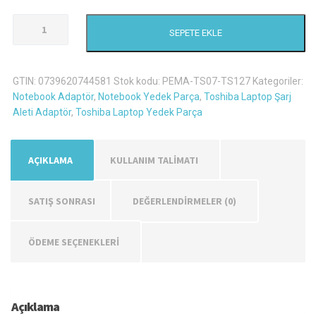
Toshiba
SEPETE EKLE
L770d
Şarj
Aleti
GTIN:
0739620744581
Stok kodu:
PEMA-TS07-TS127
Kategoriler:
Adaptör
Notebook Adaptör
,
Notebook Yedek Parça
,
Toshiba Laptop Şarj
adet
Aleti Adaptör
,
Toshiba Laptop Yedek Parça
AÇIKLAMA
KULLANIM TALİMATI
SATIŞ SONRASI
DEĞERLENDIRMELER (0)
ÖDEME SEÇENEKLERİ
Açıklama