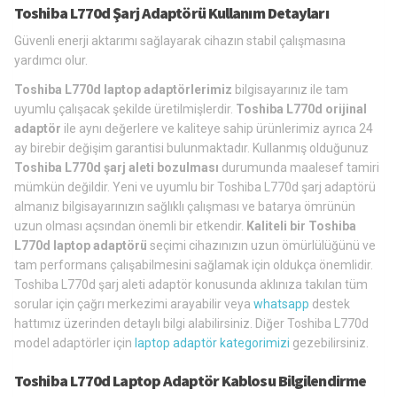
Toshiba L770d Şarj Adaptörü Kullanım Detayları
Güvenli enerji aktarımı sağlayarak cihazın stabil çalışmasına
yardımcı olur.
Toshiba L770d laptop adaptörlerimiz
bilgisayarınız ile tam
uyumlu çalışacak şekilde üretilmişlerdir.
Toshiba L770d orijinal
adaptör
ile aynı değerlere ve kaliteye sahip ürünlerimiz ayrıca 24
ay birebir değişim garantisi bulunmaktadır. Kullanmış olduğunuz
Toshiba L770d şarj aleti bozulması
durumunda maalesef tamiri
mümkün değildir. Yeni ve uyumlu bir Toshiba L770d şarj adaptörü
almanız bilgisayarınızın sağlıklı çalışması ve batarya ömrünün
uzun olması açsından önemli bir etkendir.
Kaliteli bir Toshiba
L770d laptop adaptörü
seçimi cihazınızın uzun ömürlülüğünü ve
tam performans çalışabilmesini sağlamak için oldukça önemlidir.
Toshiba L770d şarj aleti adaptör konusunda aklınıza takılan tüm
sorular için çağrı merkezimi arayabilir veya
whatsapp
destek
hattımız üzerinden detaylı bilgi alabilirsiniz. Diğer Toshiba L770d
model adaptörler için
laptop adaptör kategorimizi
gezebilirsiniz.
Toshiba L770d Laptop Adaptör Kablosu Bilgilendirme