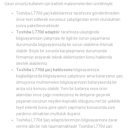
Uzun ömürlü kullanım için kaliteli malzemelerden üretilmiştir.
Toshiba L770d şarj kablolarımız tarafınıza gönderilmeden
önce test edilerek sorunsuz çalıştığından emin olunduktan
sonra paketlenmektedir.
Toshiba L770d adaptör
tarafınıza ulaştığında
bilgisayarınızın çalışması ile ilgili bir sorun yaşamanız
durumunda bilgisayarınızda bir sorun olabilme ihtimali
olabilir. Böyle bir sorunla karşılaşmanız durumunda
firmamızı arayarak teknik ekibimizden konu hakkında
destek alabiliriniz.
Toshiba L770d şarj kablosunu
bilgisayarınıza
bağladığınızda bilgisayarınız çalıştırıyor ama bataryanız şarj
olmuyorsa muhtemelen bilgisayarınızın bataryasında bir
arıza söz konusu olabilir. Yeni bir batarya veya ürün
alamdan önce çağrı merkezimiz ile iletişime geçerek
yaşanan sorunun neyden kaynaklı olduğunu net bir şekilde
teyit ederek buna göre işlem yapmanız konusunda size
yardımcı olmaktan mutluluk duyarız.
Toshiba L770d Şarj adaptörlerimizin bilgisayarınıza zarar
verme gibi bir risk taşımamaktadır. Toshiba L770d şarj