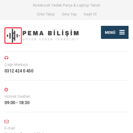
Notebook Yedek Parça & Laptop Tamiri
Ürün Takip
Giriş Yap
Kayıt Ol
MENÜ
Çağrı Merkezi
0312 424 0 450
Hizmet Saatleri
09:00 - 18:30
E-mail