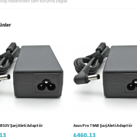
ltaj risklerinden tam koruma sağlar.
rünler
 B53V Şarj Aleti Adaptör
Asus Pro 79AB Şarj Aleti Adaptör
13
₺
460,13