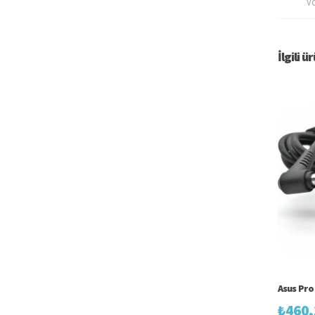
vo
İlgili ü
Asus Pro
₺
460,