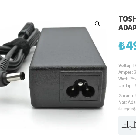
TOSH
ADA
₺
4
Voltaj:
1
Amper:
Watt:
75
Uç Tipi:
Garanti:
Not:
Adap
ile eşdeğ