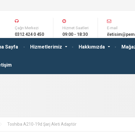
Çağrı Merkezi
Hizmet Saatleri
E-mail
0312 424 0 450
09:00 - 18:30
iletisim@pem
na Sayfa
Hizmetlerimiz
Hakkımızda
Mağa
etişim
Toshiba A210-19d Şarj Aleti Adaptör