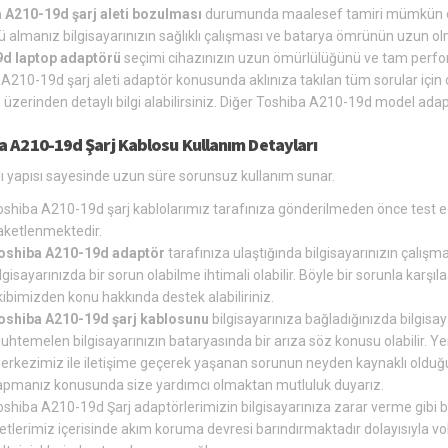
 A210-19d şarj aleti bozulması
durumunda maalesef tamiri mümkün değ
 almanız bilgisayarınızın sağlıklı çalışması ve batarya ömrünün uzun ol
d laptop adaptörü
seçimi cihazınızın uzun ömürlülüğünü ve tam perfor
A210-19d şarj aleti adaptör konusunda aklınıza takılan tüm sorular için
 üzerinden detaylı bilgi alabilirsiniz. Diğer Toshiba A210-19d model adap
a A210-19d Şarj Kablosu Kullanım Detayları
ı yapısı sayesinde uzun süre sorunsuz kullanım sunar.
oshiba A210-19d şarj kablolarımız tarafınıza gönderilmeden önce test e
aketlenmektedir.
oshiba A210-19d adaptör
tarafınıza ulaştığında bilgisayarınızın çalışm
lgisayarınızda bir sorun olabilme ihtimali olabilir. Böyle bir sorunla ka
ibimizden konu hakkında destek alabiliriniz.
oshiba A210-19d şarj kablosunu
bilgisayarınıza bağladığınızda bilgisay
uhtemelen bilgisayarınızın bataryasında bir arıza söz konusu olabilir. Y
erkezimiz ile iletişime geçerek yaşanan sorunun neyden kaynaklı olduğun
apmanız konusunda size yardımcı olmaktan mutluluk duyarız.
oshiba A210-19d Şarj adaptörlerimizin bilgisayarınıza zarar verme gibi b
letlerimiz içerisinde akım koruma devresi barındırmaktadır dolayısıyla v