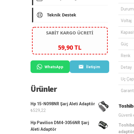
Durum
Teknik Destek
Voltaj
SABİT KARGO ÜCRETİ
Kapasi
Güç
59,90 TL
Renk
WhatsApp
İletişim
Detay
Uç Çap
Ürünler
Garanti
Hp 15-N098NR Şarj Aleti Adaptör
Toshib
₺
529,22
Güvenli 
Hp Pavilion DM4-3056NR Şarj
Toshiba
Aleti Adaptör
adaptö