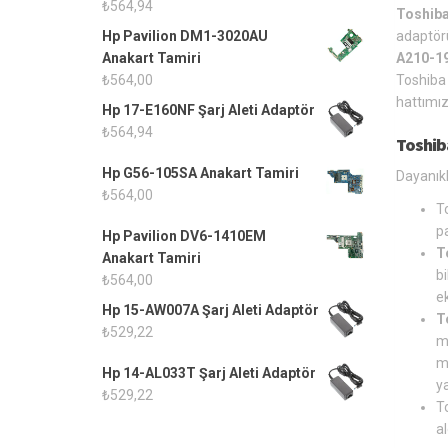
₺
564,94
Toshiba
Hp Pavilion DM1-3020AU
adaptörü
Anakart Tamiri
A210-19
₺
564,00
Toshiba 
hattımız
Hp 17-E160NF Şarj Aleti Adaptör
₺
564,94
Toshib
Hp G56-105SA Anakart Tamiri
Dayanıkl
₺
564,00
T
p
Hp Pavilion DV6-1410EM
T
Anakart Tamiri
bi
₺
564,00
ek
Hp 15-AW007A Şarj Aleti Adaptör
T
₺
529,22
m
m
Hp 14-AL033T Şarj Aleti Adaptör
y
₺
529,22
T
a