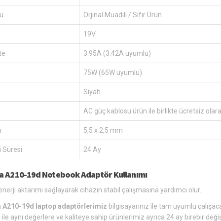
u
Orjinal Muadili / Sıfır Ürün
19V
te
3.95A (3.42A uyumlu)
75W (65W uyumlu)
Siyah
AC güç kablosu ürün ile birlikte ücretsiz olar
ı
5,5 x 2,5 mm
 Süresi
24 Ay
a A210-19d Notebook Adaptör Kullanımı
enerji aktarımı sağlayarak cihazın stabil çalışmasına yardımcı olur.
 A210-19d laptop adaptörlerimiz
bilgisayarınız ile tam uyumlu çalışaca
r
ile aynı değerlere ve kaliteye sahip ürünlerimiz ayrıca 24 ay birebir de