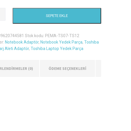
SEPETE EKLE
39620744581
Stok kodu:
PEMA-TS07-TS12
er:
Notebook Adaptör
,
Notebook Yedek Parça
,
Toshiba
rj Aleti Adaptör
,
Toshiba Laptop Yedek Parça
RLENDIRMELER (0)
ÖDEME SEÇENEKLERİ