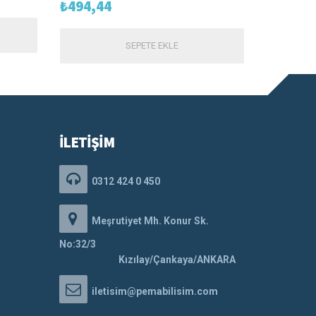
₺
494,44
SEPETE EKLE
İLETİŞİM
0312 424 0 450
Meşrutiyet Mh. Konur Sk.
No:32/3
Kızılay/Çankaya/ANKARA
iletisim@pemabilisim.com