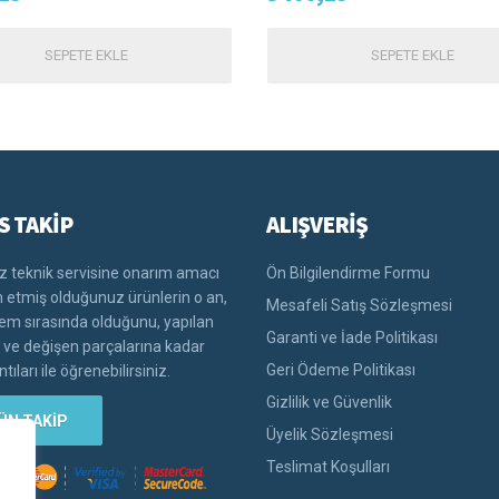
SEPETE EKLE
SEPETE EKLE
S TAKİP
ALIŞVERİŞ
 teknik servisine onarım amacı
Ön Bilgilendirme Formu
im etmiş olduğunuz ürünlerin o an,
Mesafeli Satış Sözleşmesi
lem sırasında olduğunu, yapılan
Garanti ve İade Politikası
i ve değişen parçalarına kadar
Geri Ödeme Politikası
tıları ile öğrenebilirsiniz.
Gizlilik ve Güvenlik
ÜN TAKİP
Üyelik Sözleşmesi
Teslimat Koşulları