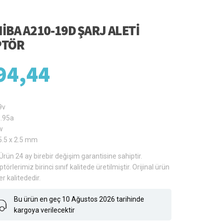
IBA A210-19D ŞARJ ALETI
PTÖR
94,44
9v
3.95a
w
5.5 x 2.5 mm
Ürün 24 ay birebir değişim garantisine sahiptir.
törlerimiz birinci sınıf kalitede üretilmiştir. Orijinal ürün
er kalitededir.
Bu ürün en geç 10 Ağustos 2026 tarihinde
kargoya verilecektir