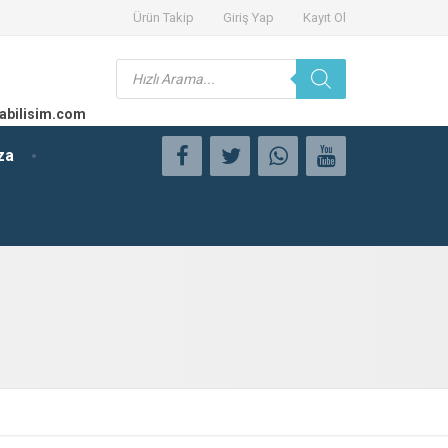
Ürün Takip
Giriş Yap
Kayıt Ol
Products
search
abilisim.com
za