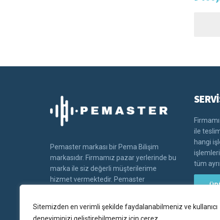
SERVİ
Firmamız
ile tesl
hangi iş
Pemaster markası bir Pema Bilişim
işlemler
markasıdır. Firmamız pazar yerlerinde bu
tüm ayrın
marka ile siz değerli müşterilerime
hizmet vermektedir. Pemaster
ÜR
markasının tüm hakları Pema bilişim'e
aittir.
Sitemizden en verimli şekilde faydalanabilmeniz ve kullanıcı
deneyiminizi geliştirebilmemiz için çerez