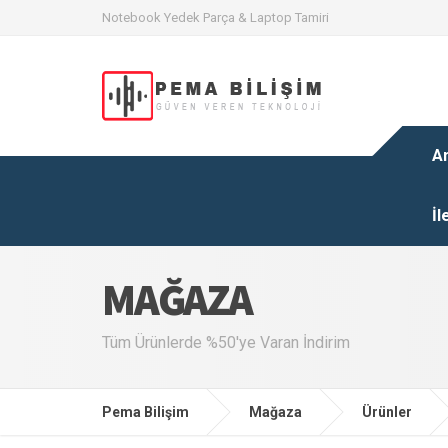
Notebook Yedek Parça & Laptop Tamiri
A
İl
MAĞAZA
Tüm Ürünlerde %50'ye Varan İndirim
Pema Bilişim
Mağaza
Ürünler