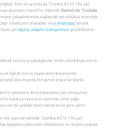
ildir. Yeni ve uyumlu bir Toshiba A210-19d şarj
ması açsından önemli bir etkendir.
Kaliteli bir Toshiba
mans çalışabilmesini sağlamak için oldukça önemlidir.
 çağrı merkezimi arayabilir veya
whatsapp
destek
törler için
laptop adaptör kategorimizi
gezebilirsiniz.
dilerek sorunsuz çalıştığından emin olunduktan sonra
ası ile ilgili bir sorun yaşamanız durumunda
rşılaşmanız durumunda firmamızı arayarak teknik
arınız çalıştırıyor ama bataryanız şarj olmuyorsa
eni bir batarya veya ürün alamdan önce çağrı
u net bir şekilde teyit ederek buna göre işlem
ir risk taşımamaktadır. Toshiba A210-19d şarj
oltaj dalgalanmalarından etkilenmez ve cihazını yüksek