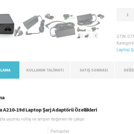
Toshiba
A210-
19d
Şarj
GTIN:
07
Aleti
Kategoril
Adaptör
Laptop Şa
adet
KLAMA
KULLANIM TALİMATI
SATIŞ SONRASI
DEĞE
ma
a A210-19d Laptop Şarj Adaptörü Özellikleri
zla uyumlu voltaj ve amper değerleri ile çalışır.
Pemaster