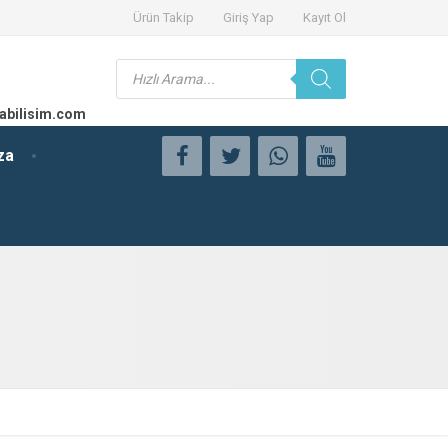
Ürün Takip
Giriş Yap
Kayıt Ol
Products
search
abilisim.com
za