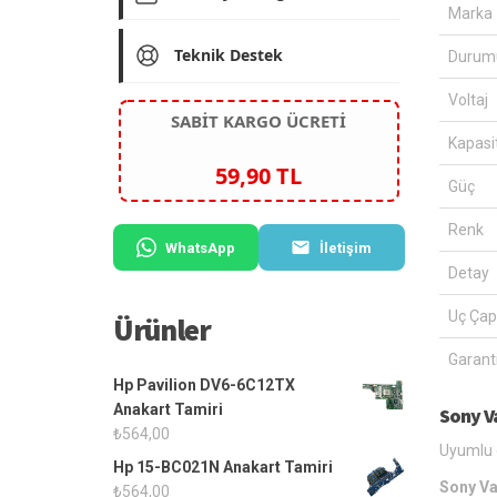
Marka
Teknik Destek
Durum
Voltaj
SABİT KARGO ÜCRETİ
Kapasi
59,90 TL
Güç
Renk
WhatsApp
İletişim
Detay
Uç Çap
Ürünler
Garanti
Hp Pavilion DV6-6C12TX
Anakart Tamiri
Sony V
₺
564,00
Uyumlu g
Hp 15-BC021N Anakart Tamiri
Sony Va
₺
564,00