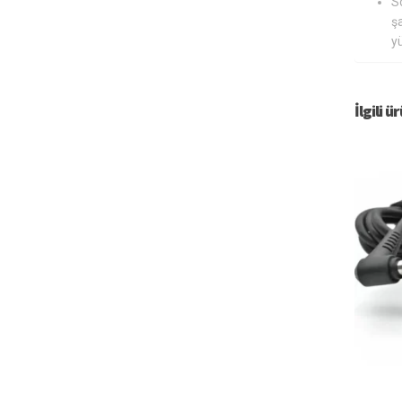
S
şa
y
İlgili ü