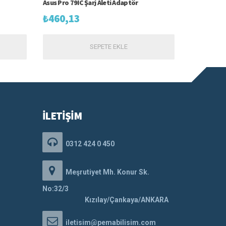
Asus Pro 79IC Şarj Aleti Adaptör
₺
460,13
SEPETE EKLE
İLETİŞİM
0312 424 0 450
Meşrutiyet Mh. Konur Sk.
No:32/3
Kızılay/Çankaya/ANKARA
iletisim@pemabilisim.com