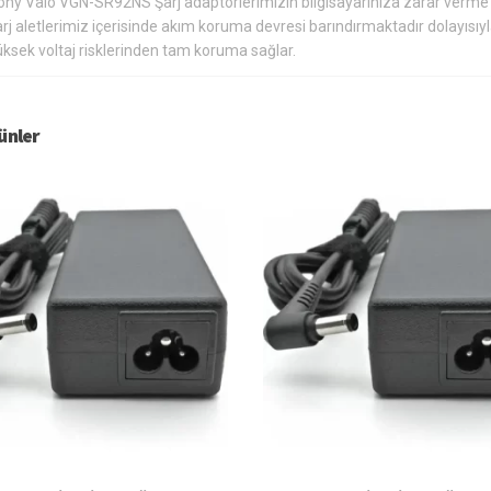
ony Vaio VGN-SR92NS Şarj adaptörlerimizin bilgisayarınıza zarar verme
rj aletlerimiz içerisinde akım koruma devresi barındırmaktadır dolayısıy
üksek voltaj risklerinden tam koruma sağlar.
rünler