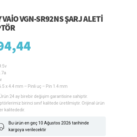
 VAIO VGN-SR92NS ŞARJ ALETI
PTÖR
94,44
9.5v
.7a
w
6.5 x 4.4 mm – Pinli uç – Pin 1.4 mm
Ürün 24 ay birebir değişim garantisine sahiptir.
törlerimiz birinci sınıf kalitede üretilmiştir. Orijinal ürün
er kalitededir.
Bu ürün en geç 10 Ağustos 2026 tarihinde
kargoya verilecektir