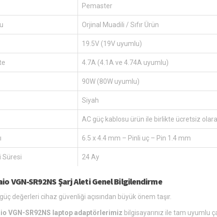
Pemaster
u
Orjinal Muadili / Sıfır Ürün
19.5V (19V uyumlu)
te
4.7A (4.1A ve 4.74A uyumlu)
90W (80W uyumlu)
Siyah
AC güç kablosu ürün ile birlikte ücretsiz olar
ı
6.5 x 4.4 mm – Pinli uç – Pin 1.4 mm
 Süresi
24 Ay
aio VGN-SR92NS Şarj Aleti Genel Bilgilendirme
üç değerleri cihaz güvenliği açısından büyük önem taşır.
io VGN-SR92NS laptop adaptörlerimiz
bilgisayarınız ile tam uyumlu ça