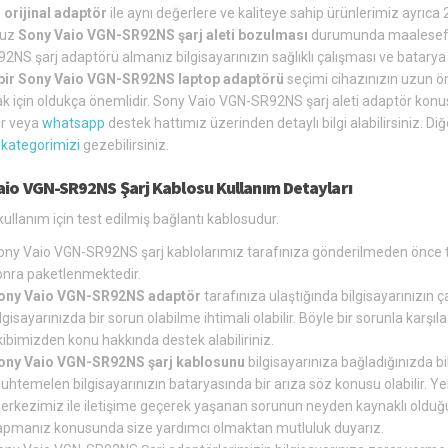
orijinal adaptör
ile aynı değerlere ve kaliteye sahip ürünlerimiz ayrıca
nuz
Sony Vaio VGN-SR92NS şarj aleti bozulması
durumunda maalesef t
NS şarj adaptörü almanız bilgisayarınızın sağlıklı çalışması ve batary
i bir Sony Vaio VGN-SR92NS laptop adaptörü
seçimi cihazınızın uzun 
 için oldukça önemlidir. Sony Vaio VGN-SR92NS şarj aleti adaptör konus
ir veya
whatsapp
destek hattımız üzerinden detaylı bilgi alabilirsiniz.
 kategorimizi
gezebilirsiniz.
aio VGN-SR92NS Şarj Kablosu Kullanım Detayları
kullanım için test edilmiş bağlantı kablosudur.
ony Vaio VGN-SR92NS şarj kablolarımız tarafınıza gönderilmeden önce t
onra paketlenmektedir.
ony Vaio VGN-SR92NS adaptör
tarafınıza ulaştığında bilgisayarınızın 
lgisayarınızda bir sorun olabilme ihtimali olabilir. Böyle bir sorunla ka
ibimizden konu hakkında destek alabiliriniz.
ony Vaio VGN-SR92NS şarj kablosunu
bilgisayarınıza bağladığınızda bi
uhtemelen bilgisayarınızın bataryasında bir arıza söz konusu olabilir. Y
erkezimiz ile iletişime geçerek yaşanan sorunun neyden kaynaklı olduğun
apmanız konusunda size yardımcı olmaktan mutluluk duyarız.