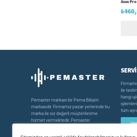
Asus Pro
₺
460,
SERVİ
Firmamız
ile tesl
hangi iş
Pemaster markası bir Pema Bilişim
işlemler
markasıdır. Firmamız pazar yerlerinde bu
tüm ayrın
marka ile siz değerli müşterilerime
hizmet vermektedir. Pemaster
ÜR
markasının tüm hakları Pema bilişim'e
aittir.