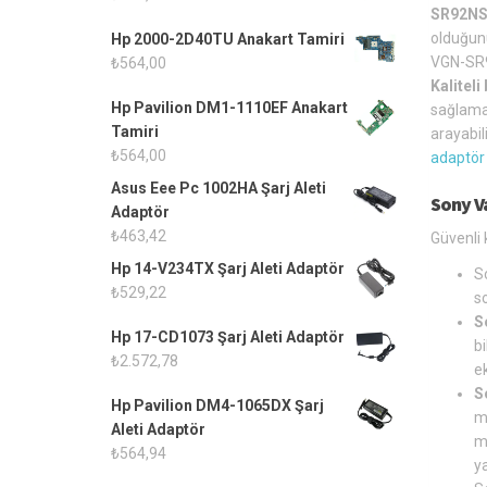
SR92NS 
olduğu
Hp 2000-2D40TU Anakart Tamiri
VGN-SR92
₺
564,00
Kalitel
Hp Pavilion DM1-1110EF Anakart
sağlamak
Tamiri
arayabil
₺
564,00
adaptör
Asus Eee Pc 1002HA Şarj Aleti
Sony V
Adaptör
₺
463,42
Güvenli 
Hp 14-V234TX Şarj Aleti Adaptör
S
₺
529,22
s
S
Hp 17-CD1073 Şarj Aleti Adaptör
bi
₺
2.572,78
ek
S
Hp Pavilion DM4-1065DX Şarj
m
Aleti Adaptör
m
₺
564,94
y