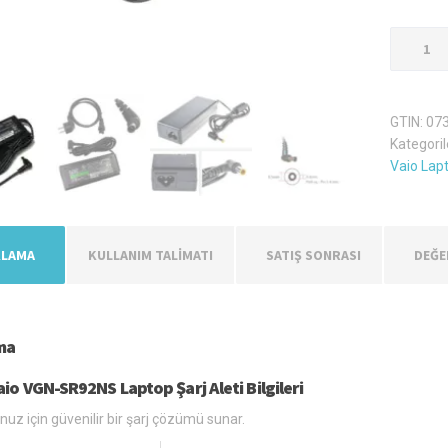
Sony
Vaio
VGN-
SR92NS
GTIN:
07
Şarj
Kategoril
Aleti
Vaio Lapt
Adaptör
adet
KLAMA
KULLANIM TALİMATI
SATIŞ SONRASI
DEĞE
ma
io VGN-SR92NS Laptop Şarj Aleti Bilgileri
uz için güvenilir bir şarj çözümü sunar.