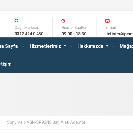
Çağrı Merkezi
Hizmet Saatleri
E-mail
0312 424 0 450
09:00 - 18:30
iletisim@pem
na Sayfa
Hizmetlerimiz
Hakkımızda
Mağa
etişim
Sony Vaio VGN-SR92NS Şarj Aleti Adaptör