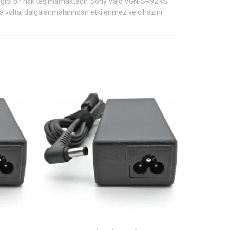
 gibi bir risk taşımamaktadır. Sony Vaio VGN-SR92NS
la voltaj dalgalanmalarından etkilenmez ve cihazını