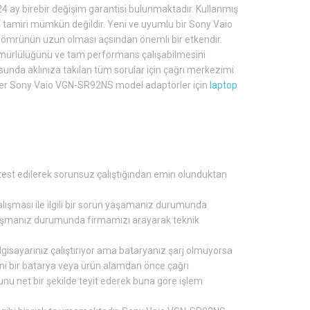
 24 ay birebir değişim garantisi bulunmaktadır. Kullanmış
amiri mümkün değildir. Yeni ve uyumlu bir Sony Vaio
a ömrünün uzun olması açsından önemli bir etkendir.
ömürlülüğünü ve tam performans çalışabilmesini
unda aklınıza takılan tüm sorular için çağrı merkezimi
 Diğer Sony Vaio VGN-SR92NS model adaptörler için
laptop
est edilerek sorunsuz çalıştığından emin olunduktan
çalışması ile ilgili bir sorun yaşamanız durumunda
rşılaşmanız durumunda firmamızı arayarak teknik
lgisayarınız çalıştırıyor ama bataryanız şarj olmuyorsa
eni bir batarya veya ürün alamdan önce çağrı
u net bir şekilde teyit ederek buna göre işlem