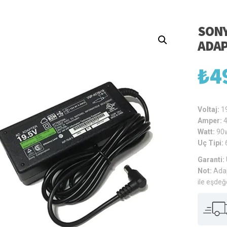
SONY
ADA
₺
4
Voltaj:
1
Amper:
4
Watt:
90
Uç Tipi:
Garanti:
Not:
Adap
ile eşdeğ