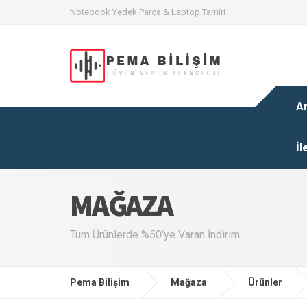
Notebook Yedek Parça & Laptop Tamiri
A
İl
MAĞAZA
Tüm Ürünlerde %50'ye Varan İndirim
Pema Bilişim
Mağaza
Ürünler