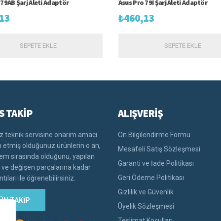
 79AB Şarj Aleti Adaptör
Asus Pro 79I Şarj Aleti Adaptör
13
₺
460,13
SEPETE EKLE
SEPETE EKLE
S TAKİP
ALIŞVERİŞ
 teknik servisine onarım amacı
Ön Bilgilendirme Formu
im etmiş olduğunuz ürünlerin o an,
Mesafeli Satış Sözleşmesi
lem sırasında olduğunu, yapılan
Garanti ve İade Politikası
i ve değişen parçalarına kadar
Geri Ödeme Politikası
tıları ile öğrenebilirsiniz.
Gizlilik ve Güvenlik
ÜN TAKİP
Üyelik Sözleşmesi
Teslimat Koşulları