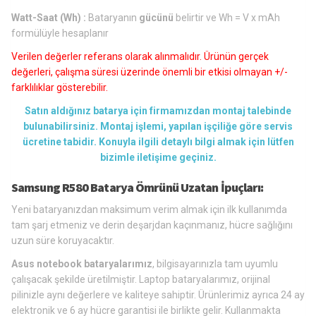
Watt-Saat (Wh) :
Bataryanın
gücünü
belirtir ve Wh = V x mAh
formülüyle hesaplanır
Verilen değerler referans olarak alınmalıdır. Ürünün gerçek
değerleri, çalışma süresi üzerinde önemli bir etkisi olmayan +/-
farklılıklar gösterebilir.
Satın aldığınız batarya için firmamızdan montaj talebinde
bulunabilirsiniz. Montaj işlemi, yapılan işçiliğe göre servis
ücretine tabidir. Konuyla ilgili detaylı bilgi almak için lütfen
bizimle iletişime geçiniz.
Samsung R580 Batarya Ömrünü Uzatan İpuçları:
Yeni bataryanızdan maksimum verim almak için ilk kullanımda
tam şarj etmeniz ve derin deşarjdan kaçınmanız, hücre sağlığını
uzun süre koruyacaktır.
Asus notebook bataryalarımız
, bilgisayarınızla tam uyumlu
çalışacak şekilde üretilmiştir. Laptop bataryalarımız, orijinal
pilinizle aynı değerlere ve kaliteye sahiptir. Ürünlerimiz ayrıca 24 ay
elektronik ve 6 ay hücre garantisi ile birlikte gelir. Kullanmakta