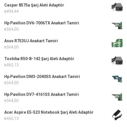
Casper 8575a Şarj Aleti Adaptör
₺
494,44
Hp Pavilion DV6-7006TX Anakart Tamiri
₺
564,00
Asus R753UJ Anakart Tamiri
₺
564,00
Toshiba R50-B-142 Şarj Aleti Adaptör
₺
460,13
Hp Pavilion DM3-2040SS Anakart Tamiri
₺
564,00
Hp Pavilion DV7-4161SS Anakart Tamiri
₺
564,00
Acer Aspire E5-523 Notebook Şarj Aleti Adaptör
₺
460,13