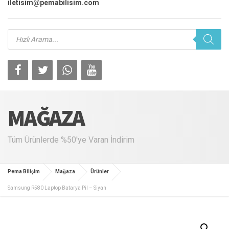
iletisim@pemabilisim.com
Products
search
MAĞAZA
Tüm Ürünlerde %50'ye Varan İndirim
Pema Bilişim
Mağaza
Ürünler
Samsung R580 Laptop Batarya Pil – Siyah