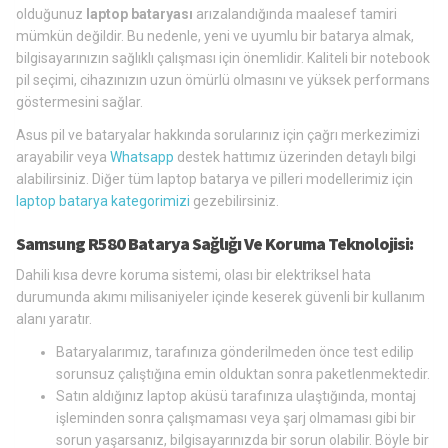
olduğunuz
laptop bataryası
arızalandığında maalesef tamiri
mümkün değildir. Bu nedenle, yeni ve uyumlu bir batarya almak,
bilgisayarınızın sağlıklı çalışması için önemlidir. Kaliteli bir notebook
pil seçimi, cihazınızın uzun ömürlü olmasını ve yüksek performans
göstermesini sağlar.
Asus pil ve bataryalar hakkında sorularınız için çağrı merkezimizi
arayabilir veya
Whatsapp
destek hattımız üzerinden detaylı bilgi
alabilirsiniz. Diğer tüm laptop batarya ve pilleri modellerimiz için
laptop batarya kategorimizi
gezebilirsiniz.
Samsung R580 Batarya Sağlığı Ve Koruma Teknolojisi:
Dahili kısa devre koruma sistemi, olası bir elektriksel hata
durumunda akımı milisaniyeler içinde keserek güvenli bir kullanım
alanı yaratır.
Bataryalarımız, tarafınıza gönderilmeden önce test edilip
sorunsuz çalıştığına emin olduktan sonra paketlenmektedir.
Satın aldığınız laptop aküsü tarafınıza ulaştığında, montaj
işleminden sonra çalışmaması veya şarj olmaması gibi bir
sorun yaşarsanız, bilgisayarınızda bir sorun olabilir. Böyle bir