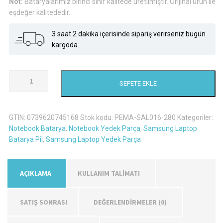
Not:
Bataryalarımız birinci sınıf kalitede üretilmiştir. Orijinal ürün ile
eşdeğer kalitededir.
3 saat 2 dakika içerisinde sipariş verirseniz bugün
kargoda..
Samsung
SEPETE EKLE
R580
Laptop
Batarya
GTIN:
0739620745168
Stok kodu:
PEMA-SAL016-280
Kategoriler:
Pil
Notebook Batarya
,
Notebook Yedek Parça
,
Samsung Laptop
-
Batarya Pil
,
Samsung Laptop Yedek Parça
Siyah
adet
AÇIKLAMA
KULLANIM TALİMATI
SATIŞ SONRASI
DEĞERLENDIRMELER (0)