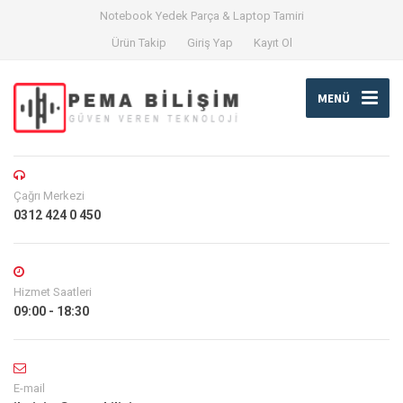
Notebook Yedek Parça & Laptop Tamiri
Ürün Takip
Giriş Yap
Kayıt Ol
MENÜ
Çağrı Merkezi
0312 424 0 450
Hizmet Saatleri
09:00 - 18:30
E-mail