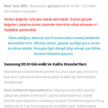
Watt-Saat (Wh) :
Bataryanın
gücünü
belirtir ve Wh = V x mAh
formülüyle hesaplanır
Verilen değerler referans olarak alınmalıdır. Ürünün gerçek
değerleri, çalışma süresi üzerinde önemli bir etkisi olmayan +/-
farklılıklar gösterebilir.
Satın aldığınız batarya için firmamızdan montaj talebinde
bulunabilirsiniz. Montaj işlemi, yapılan işçiliğe göre servis
ücretine tabidir. Konuyla ilgili detaylı bilgi almak için lütfen
bizimle iletişime geçiniz.
Samsung R520 Güvenlik Ve Kalite Standartları:
Uluslararası standartlarda üretilen bu ürün; aşırı şarj, ısınma ve
kısa devre gibi durumlara karşı gelişmiş akıllı çip teknolojisiyle
donatılmıştır.
Asus notebook bataryalarımız
, bilgisayarınızla tam uyumlu
çalışacak şekilde üretilmiştir. Laptop bataryalarımız, orijinal
pilinizle aynı değerlere ve kaliteye sahiptir. Ürünlerimiz ayrıca 24 ay
elektronik ve 6 ay hücre garantisi ile birlikte gelir. Kullanmakta