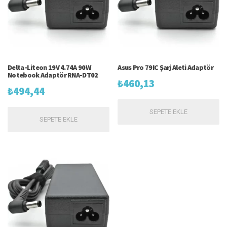
Delta-Liteon 19V 4.74A 90W
Asus Pro 79IC Şarj Aleti Adaptör
Notebook Adaptör RNA-DT02
₺
460,13
₺
494,44
SEPETE EKLE
SEPETE EKLE