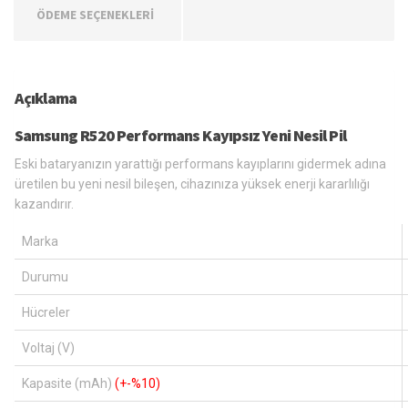
ÖDEME SEÇENEKLERİ
Açıklama
Samsung R520 Performans Kayıpsız Yeni Nesil Pil
Eski bataryanızın yarattığı performans kayıplarını gidermek adına
üretilen bu yeni nesil bileşen, cihazınıza yüksek enerji kararlılığı
kazandırır.
Marka
Durumu
Hücreler
Voltaj (V)
Kapasite (mAh)
(+-%10)