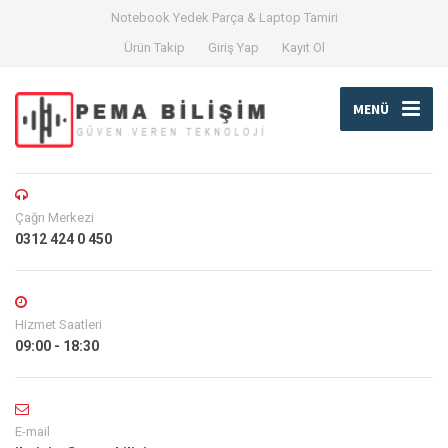
Notebook Yedek Parça & Laptop Tamiri
Ürün Takip
Giriş Yap
Kayıt Ol
MENÜ
Çağrı Merkezi
0312 424 0 450
Hizmet Saatleri
09:00 - 18:30
E-mail