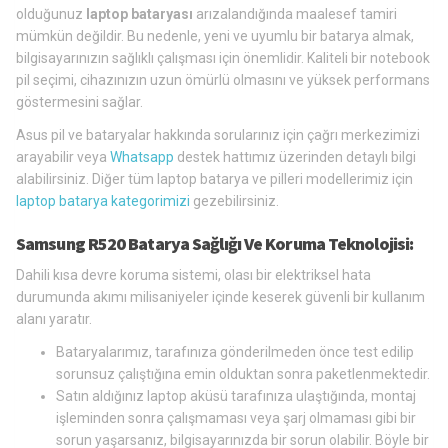
olduğunuz
laptop bataryası
arızalandığında maalesef tamiri
mümkün değildir. Bu nedenle, yeni ve uyumlu bir batarya almak,
bilgisayarınızın sağlıklı çalışması için önemlidir. Kaliteli bir notebook
pil seçimi, cihazınızın uzun ömürlü olmasını ve yüksek performans
göstermesini sağlar.
Asus pil ve bataryalar hakkında sorularınız için çağrı merkezimizi
arayabilir veya
Whatsapp
destek hattımız üzerinden detaylı bilgi
alabilirsiniz. Diğer tüm laptop batarya ve pilleri modellerimiz için
laptop batarya kategorimizi
gezebilirsiniz.
Samsung R520 Batarya Sağlığı Ve Koruma Teknolojisi:
Dahili kısa devre koruma sistemi, olası bir elektriksel hata
durumunda akımı milisaniyeler içinde keserek güvenli bir kullanım
alanı yaratır.
Bataryalarımız, tarafınıza gönderilmeden önce test edilip
sorunsuz çalıştığına emin olduktan sonra paketlenmektedir.
Satın aldığınız laptop aküsü tarafınıza ulaştığında, montaj
işleminden sonra çalışmaması veya şarj olmaması gibi bir
sorun yaşarsanız, bilgisayarınızda bir sorun olabilir. Böyle bir