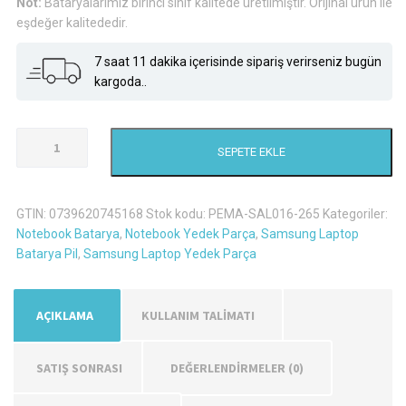
Not:
Bataryalarımız birinci sınıf kalitede üretilmiştir. Orijinal ürün ile
eşdeğer kalitededir.
7 saat 11 dakika içerisinde sipariş verirseniz bugün
kargoda..
Samsung
SEPETE EKLE
R520
Laptop
Batarya
GTIN:
0739620745168
Stok kodu:
PEMA-SAL016-265
Kategoriler:
Pil
Notebook Batarya
,
Notebook Yedek Parça
,
Samsung Laptop
-
Batarya Pil
,
Samsung Laptop Yedek Parça
Siyah
adet
AÇIKLAMA
KULLANIM TALİMATI
SATIŞ SONRASI
DEĞERLENDIRMELER (0)