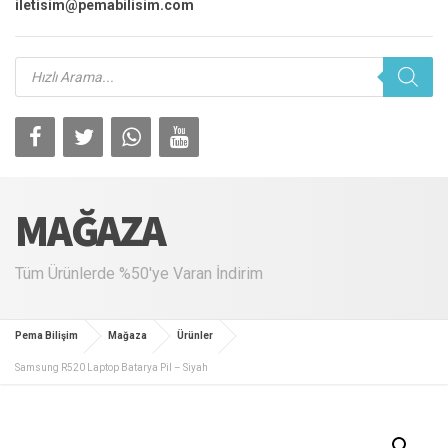
iletisim@pemabilisim.com
Products
search
MAĞAZA
Tüm Ürünlerde %50'ye Varan İndirim
Pema Bilişim
Mağaza
Ürünler
Samsung R520 Laptop Batarya Pil – Siyah