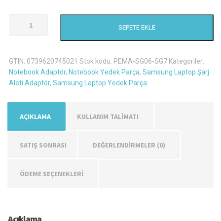
Samsung
SEPETE EKLE
NP540U3C-
A01TR
Şarj
GTIN:
0739620745021
Stok kodu:
PEMA-SG06-SG7
Kategoriler:
Aleti
Notebook Adaptör
,
Notebook Yedek Parça
,
Samsung Laptop Şarj
Adaptör
Aleti Adaptör
,
Samsung Laptop Yedek Parça
adet
AÇIKLAMA
KULLANIM TALİMATI
SATIŞ SONRASI
DEĞERLENDIRMELER (0)
ÖDEME SEÇENEKLERİ
Açıklama