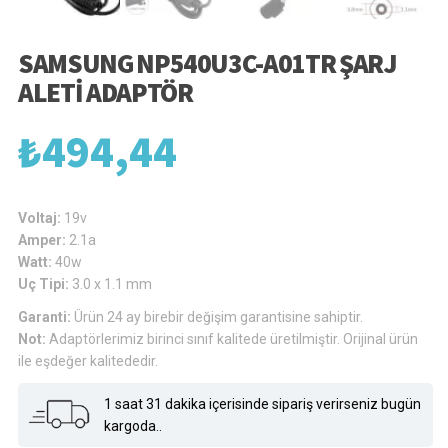
SAMSUNG NP540U3C-A01TR ŞARJ
ALETI ADAPTÖR
₺
494,44
Voltaj:
19v
Amper:
2.1a
Watt:
40w
Uç Tipi:
3.0 x 1.1 mm
Garanti:
Ürün 24 ay birebir değişim garantisine sahiptir.
Not:
Adaptörlerimiz birinci sınıf kalitede üretilmiştir. Orijinal ürün
ile eşdeğer kalitededir.
1 saat 31 dakika içerisinde sipariş verirseniz bugün
kargoda..