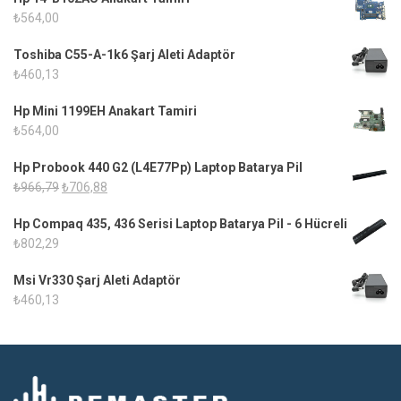
₺
564,00
Toshiba C55-A-1k6 Şarj Aleti Adaptör
₺
460,13
Hp Mini 1199EH Anakart Tamiri
₺
564,00
Hp Probook 440 G2 (L4E77Pp) Laptop Batarya Pil
Orijinal
Şu
₺
966,79
₺
706,88
fiyat:
andaki
Hp Compaq 435, 436 Serisi Laptop Batarya Pil - 6 Hücreli
₺966,79.
fiyat:
₺
802,29
₺706,88.
Msi Vr330 Şarj Aleti Adaptör
₺
460,13