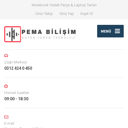
Notebook Yedek Parça & Laptop Tamiri
Ürün Takip
Giriş Yap
Kayıt Ol
MENÜ
Çağrı Merkezi
0312 424 0 450
Hizmet Saatleri
09:00 - 18:30
E-mail