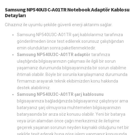
Samsung NP540U3C-A01TR Notebook Adaptör Kablosu
Detayları
Cihazınız ile uyumlu şekilde güvenli enerji aktarımı sağlar.
Samsung NP540U3C-A01TR şarj kablolarımız tarafınıza
gönderilmeden önce test edilerek sorunsuz çalıştığından
emin olunduktan sonra paketlenmektedir.
Samsung NP540U3C-A01TR adaptör
tarafınıza
ulaştığında bilgisayarınızın çalışması ile ilgili bir sorun
yaşamanız durumunda bilgisayarınızda bir sorun olabilme
ihtimali olabilir. Böyle bir sorunla karşılaşmanız durumunda
firmamızı arayarak teknik ekibimizden konu hakkında
destek alabiliriniz.
Samsung NP540U3C-A01TR şarj kablosunu
bilgisayarınıza bağladığınızda bilgisayarınız çalıştırıyor ama
bataryanız şarj olmuyorsa muhtemelen bilgisayarınızın
bataryasında bir arıza söz konusu olabilir. Yeni bir batarya
veya ürün alamdan önce çağrı merkezimiz ile iletişime
geçerek yaşanan sorunun neyden kaynaklı olduğunu net bir
şekilde teyit ederek buna göre işlem yapmanız konusunda