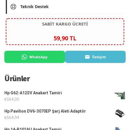
Teknik Destek
SABİT KARGO ÜCRETİ
59,90 TL
WhatsApp
İletişim
Ürünler
Hp G62-A12SV Anakart Tamiri
₺
564,00
Hp Pavilion DV6-3070EP Şarj Aleti Adaptör
₺
564,94
Hp 14-B102AU Anakart Tamiri