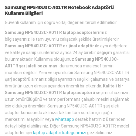
Samsung NP540U3C-A01TR Notebook Adaptörü
Kullanım Bilgileri
Güvenli kullanım için doğru voltaj değerleri tercih edilmelidir.
Samsung NP540U3C-A01TR laptop adaptörlerimiz
bilgisayarınız ile tam uyumlu çalışacak şekilde üretilmişlerdir.
Samsung NP540U3C-A01TR orijinal adaptör
ile aynı değerlere
ve kaliteye sahip ürünlerimiz ayrıca 24 ay birebir değişim garantisi
bulunmaktadır. Kullanmış olduğunuz
Samsung NP540U3C-
A01TR şarj aleti bozulması
durumunda maalesef tamiri
mümkün değildir. Yeni ve uyumlu bir Samsung NP540U3C-A01TR
şarj adaptörü almanız bilgisayarınızın sağlıklı çalışması ve batarya
ömrünün uzun olması açsından önemli bir etkendir.
Kaliteli bir
Samsung NP540U3C-A01TR laptop adaptörü
seçimi cihazınızın
uzun ömürlülüğünü ve tam performans çalışabilmesini sağlamak
için oldukça önemlidir. Samsung NP540U3C-A01TR şarj aleti
adaptör konusunda aklınıza takılan tüm sorular için çağrı
merkezimi arayabilir veya
whatsapp
destek hattımız üzerinden
detaylı bilgi alabilirsiniz. Diğer Samsung NP540U3C-A01TR model
adaptörler için
laptop adaptör kategorimizi
gezebilirsiniz.