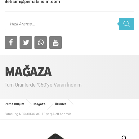
iletisim@pemabilisim.com
Products
search
MAĞAZA
Tüm Ürünlerde %50'ye Varan İndirim
Pema Bilişim
Mağaza
Ürünler
Samsung NP540U3C-A01TR Şarj Aleti Adaptör