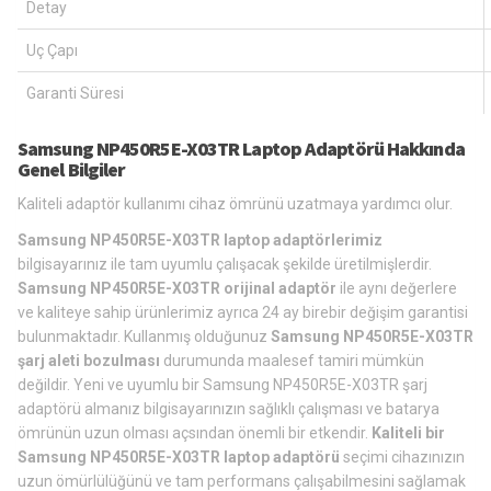
Detay
Uç Çapı
Garanti Süresi
Samsung NP450R5E-X03TR Laptop Adaptörü Hakkında
Genel Bilgiler
Kaliteli adaptör kullanımı cihaz ömrünü uzatmaya yardımcı olur.
Samsung NP450R5E-X03TR laptop adaptörlerimiz
bilgisayarınız ile tam uyumlu çalışacak şekilde üretilmişlerdir.
Samsung NP450R5E-X03TR orijinal adaptör
ile aynı değerlere
ve kaliteye sahip ürünlerimiz ayrıca 24 ay birebir değişim garantisi
bulunmaktadır. Kullanmış olduğunuz
Samsung NP450R5E-X03TR
şarj aleti bozulması
durumunda maalesef tamiri mümkün
değildir. Yeni ve uyumlu bir Samsung NP450R5E-X03TR şarj
adaptörü almanız bilgisayarınızın sağlıklı çalışması ve batarya
ömrünün uzun olması açsından önemli bir etkendir.
Kaliteli bir
Samsung NP450R5E-X03TR laptop adaptörü
seçimi cihazınızın
uzun ömürlülüğünü ve tam performans çalışabilmesini sağlamak