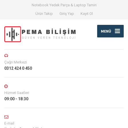
Notebook Yedek Parça & Laptop Tamiri
Ürün Takip
Giriş Yap
Kayıt Ol
MENÜ
Çağrı Merkezi
0312 424 0 450
Hizmet Saatleri
09:00 - 18:30
E-mail