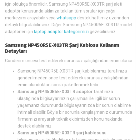
için oldukça önemlidir. Samsung NP450R5E-X03TR şarj aleti
adaptör konusunda aklınıza takılan tüm sorular için çağrı
merkezimi arayabilir veya
whatsapp
destek hattımız üzerinden
detaylı bilgi alabilirsiniz. Diğer Samsung NP450R5E-X03TR model
adaptörler için
laptop adaptör kategorimizi
gezebilirsiniz.
Samsung NP450R5E-X03TR Şarj Kablosu Kullanım
Detayları
Gönderim öncesi test edilerek sorunsuz çalıştığından emin olunur.
Samsung NP450R5E-X03TR şarj kablolarımız tarafınıza
gönderilmeden önce test edilerek sorunsuz çalıştığından
emin olunduktan sonra paketlenmektedir.
Samsung NP450R5E-X03TR adaptör
tarafınıza
ulaştığında bilgisayarınızın çalışması ile ilgili bir sorun
yaşamanız durumunda bilgisayarınızda bir sorun olabilme
ihtimali olabilir. Böyle bir sorunla karşılaşmanız durumunda
firmamızı arayarak teknik ekibimizden konu hakkında
destek alabiliriniz.
Samsung NP450R5E-X03TR şarj kablosunu
bilgisayarınıza bağladığınızda bilgisayarınız çalıştırıyor ama