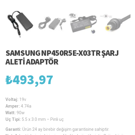
SAMSUNG NP450R5E-X03TR ŞARJ
ALETI ADAPTÖR
₺
493,97
Voltaj:
19v
Amper:
4.74a
Watt:
90w
Uç Tipi:
5.5 x 3.0 mm – Pinli uç
Garanti:
Ürün 24 ay birebir değişim garantisine sahiptir.