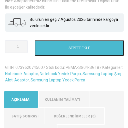
Not:
Adaptörlerimiz birinci sınıf kalitede üretilmiştir. Orijinal ürün
ile eşdeğer kalitededir.
Bu ürün en geç 7 Ağustos 2026 tarihinde kargoya
verilecektir
Samsung
SEPETE EKLE
NP450R5E-
X03TR
Şarj
GTIN:
0739620745007
Stok kodu:
PEMA-SG04-SG187
Kategoriler:
Aleti
Notebook Adaptör
,
Notebook Yedek Parça
,
Samsung Laptop Şarj
Adaptör
Aleti Adaptör
,
Samsung Laptop Yedek Parça
adet
AÇIKLAMA
KULLANIM TALİMATI
SATIŞ SONRASI
DEĞERLENDIRMELER (0)