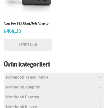
Asus Pro B53J Şarj Aleti Adaptör
₺
460,13
SEPETE EKLE
Ürün kategorileri
Notebook Yedek Parça
Notebook Adaptör
Notebook Batarya
Notebook Klavye