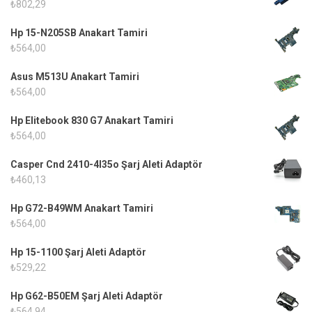
₺
802,29
Hp 15-N205SB Anakart Tamiri
₺
564,00
Asus M513U Anakart Tamiri
₺
564,00
Hp Elitebook 830 G7 Anakart Tamiri
₺
564,00
Casper Cnd 2410-4l35o Şarj Aleti Adaptör
₺
460,13
Hp G72-B49WM Anakart Tamiri
₺
564,00
Hp 15-1100 Şarj Aleti Adaptör
₺
529,22
Hp G62-B50EM Şarj Aleti Adaptör
₺
564,94