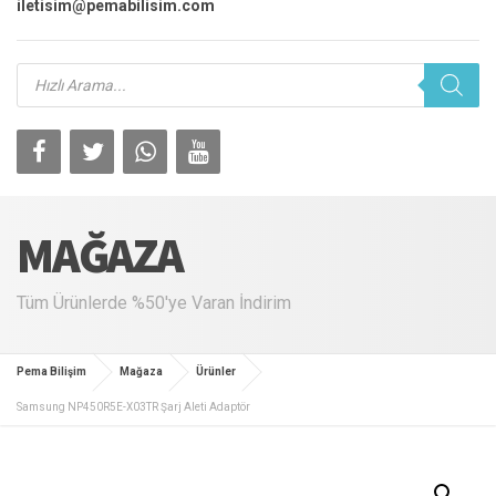
iletisim@pemabilisim.com
Products
search
MAĞAZA
Tüm Ürünlerde %50'ye Varan İndirim
Pema Bilişim
Mağaza
Ürünler
Samsung NP450R5E-X03TR Şarj Aleti Adaptör