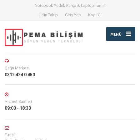
Notebook Yedek Parça & Laptop Tamiri
Ürün Takip
Giriş Yap
Kayıt Ol
MENÜ
Çağrı Merkezi
0312 424 0 450
Hizmet Saatleri
09:00 - 18:30
E-mail