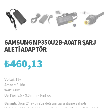
SAMSUNG NP350U2B-A0ATR ŞARJ
ALETI ADAPTÖR
₺
460,13
Voltaj:
19v
Amper:
3.16a
Watt:
60w
Uç Tipi:
5.5 x 3.0 mm – Pinli uç
Garanti:
Ürün 24 ay birebir değişim garantisine sahiptir.