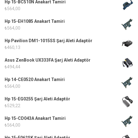
Hp 15-BC510N Anakart Tamiri
₺
564,00
Hp 15-EH1085 Anakart Tamiri
₺
564,00
Hp Pavilion DM1-1015SS Şarj Aleti Adaptör
₺
460,13
Asus ZenBook UX333FA Şarj Aleti Adaptör
₺
494,44
Hp 14-CE0520 Anakart Tamiri
₺
564,00
Hp 15-EG0255 Şarj Aleti Adaptör
₺
529,22
Hp 15-CD043A Anakart Tamiri
₺
564,00
Hp 15-E062SK Şarj Aleti Adaptör