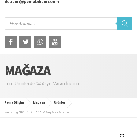
iletisim@pemabilisim.com
Products
search
MAĞAZA
Tüm Ürünlerde %50'ye Varan İndirim
Pema Bilişim
Mağaza
Ürünler
Samsung NP350U2B-A0ATR Şarj Aleti Adaptör