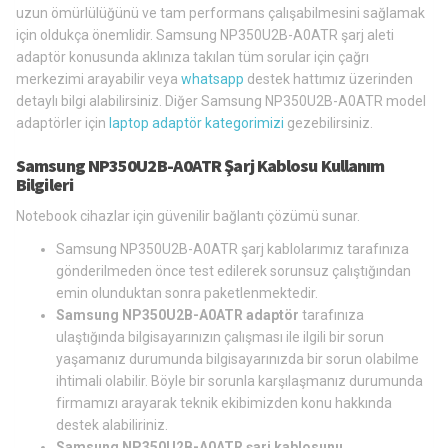
uzun ömürlülüğünü ve tam performans çalışabilmesini sağlamak
için oldukça önemlidir. Samsung NP350U2B-A0ATR şarj aleti
adaptör konusunda aklınıza takılan tüm sorular için çağrı
merkezimi arayabilir veya
whatsapp
destek hattımız üzerinden
detaylı bilgi alabilirsiniz. Diğer Samsung NP350U2B-A0ATR model
adaptörler için
laptop adaptör kategorimizi
gezebilirsiniz.
Samsung NP350U2B-A0ATR Şarj Kablosu Kullanım
Bilgileri
Notebook cihazlar için güvenilir bağlantı çözümü sunar.
Samsung NP350U2B-A0ATR şarj kablolarımız tarafınıza
gönderilmeden önce test edilerek sorunsuz çalıştığından
emin olunduktan sonra paketlenmektedir.
Samsung NP350U2B-A0ATR adaptör
tarafınıza
ulaştığında bilgisayarınızın çalışması ile ilgili bir sorun
yaşamanız durumunda bilgisayarınızda bir sorun olabilme
ihtimali olabilir. Böyle bir sorunla karşılaşmanız durumunda
firmamızı arayarak teknik ekibimizden konu hakkında
destek alabiliriniz.
Samsung NP350U2B-A0ATR şarj kablosunu