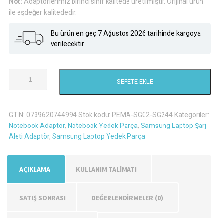
Not:
Adaptörlerimiz birinci sınıf kalitede üretilmiştir. Orijinal ürün
ile eşdeğer kalitededir.
Bu ürün en geç 7 Ağustos 2026 tarihinde kargoya
verilecektir
Samsung
SEPETE EKLE
NP350U2B-
A0ATR
Şarj
GTIN:
0739620744994
Stok kodu:
PEMA-SG02-SG244
Kategoriler:
Aleti
Notebook Adaptör
,
Notebook Yedek Parça
,
Samsung Laptop Şarj
Adaptör
Aleti Adaptör
,
Samsung Laptop Yedek Parça
adet
AÇIKLAMA
KULLANIM TALİMATI
SATIŞ SONRASI
DEĞERLENDIRMELER (0)