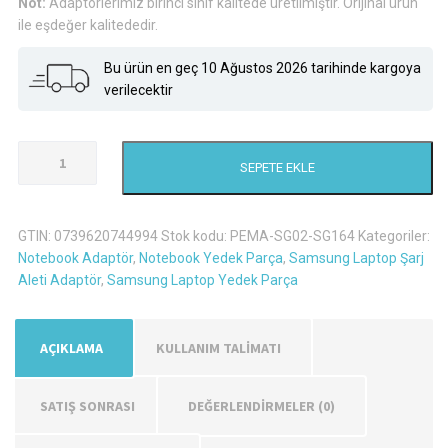
Not:
Adaptörlerimiz birinci sınıf kalitede üretilmiştir. Orijinal ürün
ile eşdeğer kalitededir.
Bu ürün en geç 10 Ağustos 2026 tarihinde kargoya
verilecektir
Samsung
SEPETE EKLE
NP300E5C-
A05TR
Şarj
GTIN:
0739620744994
Stok kodu:
PEMA-SG02-SG164
Kategoriler:
Aleti
Notebook Adaptör
,
Notebook Yedek Parça
,
Samsung Laptop Şarj
Adaptör
Aleti Adaptör
,
Samsung Laptop Yedek Parça
adet
AÇIKLAMA
KULLANIM TALİMATI
SATIŞ SONRASI
DEĞERLENDIRMELER (0)