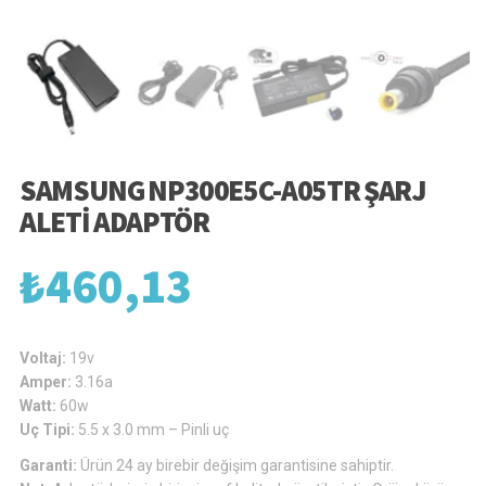
SAMSUNG NP300E5C-A05TR ŞARJ
ALETI ADAPTÖR
₺
460,13
Voltaj:
19v
Amper:
3.16a
Watt:
60w
Uç Tipi:
5.5 x 3.0 mm – Pinli uç
Garanti:
Ürün 24 ay birebir değişim garantisine sahiptir.