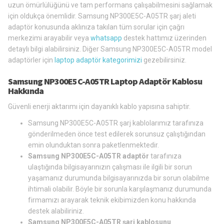
uzun ömürlülüğünü ve tam performans çalışabilmesini sağlamak
için oldukça önemlidir. Samsung NP300E5C-A05TR şarj aleti
adaptör konusunda aklınıza takılan tüm sorular için çağrı
merkezimi arayabilir veya
whatsapp
destek hattımız üzerinden
detaylı bilgi alabilirsiniz. Diğer Samsung NP300E5C-A05TR model
adaptörler için
laptop adaptör kategorimizi
gezebilirsiniz.
Samsung NP300E5C-A05TR Laptop Adaptör Kablosu
Hakkında
Güvenli enerji aktarımı için dayanıklı kablo yapısına sahiptir.
Samsung NP300E5C-A05TR şarj kablolarımız tarafınıza
gönderilmeden önce test edilerek sorunsuz çalıştığından
emin olunduktan sonra paketlenmektedir.
Samsung NP300E5C-A05TR adaptör
tarafınıza
ulaştığında bilgisayarınızın çalışması ile ilgili bir sorun
yaşamanız durumunda bilgisayarınızda bir sorun olabilme
ihtimali olabilir. Böyle bir sorunla karşılaşmanız durumunda
firmamızı arayarak teknik ekibimizden konu hakkında
destek alabiliriniz.
Samsung NP300E5C-A05TR şarj kablosunu