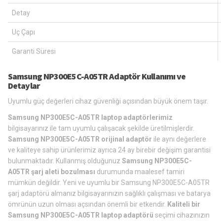
Detay
Uç Çapı
Garanti Süresi
Samsung NP300E5C-A05TR Adaptör Kullanımı ve
Detaylar
Uyumlu güç değerleri cihaz güvenliği açısından büyük önem taşır.
Samsung NP300E5C-A05TR laptop adaptörlerimiz
bilgisayarınız ile tam uyumlu çalışacak şekilde üretilmişlerdir.
Samsung NP300E5C-A05TR orijinal adaptör
ile aynı değerlere
ve kaliteye sahip ürünlerimiz ayrıca 24 ay birebir değişim garantisi
bulunmaktadır. Kullanmış olduğunuz
Samsung NP300E5C-
A05TR şarj aleti bozulması
durumunda maalesef tamiri
mümkün değildir. Yeni ve uyumlu bir Samsung NP300E5C-A05TR
şarj adaptörü almanız bilgisayarınızın sağlıklı çalışması ve batarya
ömrünün uzun olması açsından önemli bir etkendir.
Kaliteli bir
Samsung NP300E5C-A05TR laptop adaptörü
seçimi cihazınızın