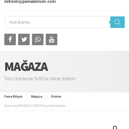
iletisim@pemabilisim.com
Products
search
MAĞAZA
Tüm Ürünlerde %50'ye Varan İndirim
Pema Bilişim
Mağaza
Ürünler
Samsung NP300E5C-A05TR Şarj Aleti Adaptör