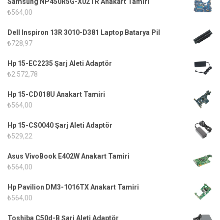
Samsung NP450R5G-X02TR Anakart Tamiri
₺
564,00
Dell Inspiron 13R 3010-D381 Laptop Batarya Pil
₺
728,97
Hp 15-EC2235 Şarj Aleti Adaptör
₺
2.572,78
Hp 15-CD018U Anakart Tamiri
₺
564,00
Hp 15-CS0040 Şarj Aleti Adaptör
₺
529,22
Asus VivoBook E402W Anakart Tamiri
₺
564,00
Hp Pavilion DM3-1016TX Anakart Tamiri
₺
564,00
Toshiba C50d-B Şarj Aleti Adaptör