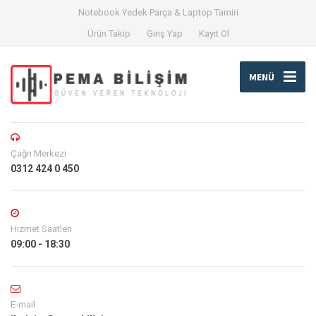
Notebook Yedek Parça & Laptop Tamiri
Ürün Takip
Giriş Yap
Kayıt Ol
MENÜ
Çağrı Merkezi
0312 424 0 450
Hizmet Saatleri
09:00 - 18:30
E-mail