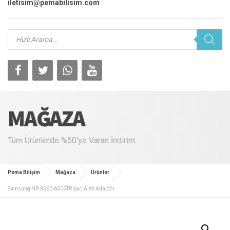
iletisim@pemabilisim.com
Products
search
MAĞAZA
Tüm Ürünlerde %50'ye Varan İndirim
Pema Bilişim
Mağaza
Ürünler
Samsung NP-R560-AS05TR Şarj Aleti Adaptör