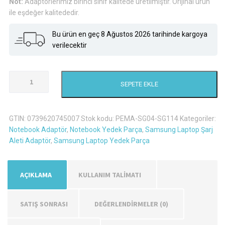
Not:
Adaptörlerimiz birinci sınıf kalitede üretilmiştir. Orijinal ürün
ile eşdeğer kalitededir.
Bu ürün en geç 8 Ağustos 2026 tarihinde kargoya
verilecektir
Samsung
SEPETE EKLE
NP-
R560-
AS05TR
GTIN:
0739620745007
Stok kodu:
PEMA-SG04-SG114
Kategoriler:
Şarj
Notebook Adaptör
,
Notebook Yedek Parça
,
Samsung Laptop Şarj
Aleti
Aleti Adaptör
,
Samsung Laptop Yedek Parça
Adaptör
adet
AÇIKLAMA
KULLANIM TALİMATI
SATIŞ SONRASI
DEĞERLENDIRMELER (0)