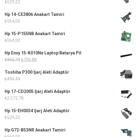
₺
529,22
Hp 14-CE3806 Anakart Tamiri
₺
564,00
Hp 15-P155NB Anakart Tamiri
₺
564,00
Hp Envy 15-K010Ne Laptop Batarya Pil
Orijinal
Şu
₺
966,79
₺
706,88
fiyat:
andaki
Toshiba P300 Şarj Aleti Adaptör
₺966,79.
fiyat:
₺
494,44
₺706,88.
Hp 17-CD2005 Şarj Aleti Adaptör
₺
2.572,78
Hp 15-EH0034 Şarj Aleti Adaptör
₺
529,22
Hp G72-B53NR Anakart Tamiri
₺
564,00