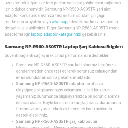
uzun ömürlülüğünü ve tam performans çalışabilmesini sağlamak
için oldukça önemlidir. Samsung NP-R560-AS05TR şarj aleti
adaptör konusunda aklınıza takılan tüm sorular için çağrı
merkezimi arayabilir veya
whatsapp
destek hattımız üzerinden
detaylı bilgi alabilirsiniz. Diğer Samsung NP-R560-AS05TR model
adaptörler için
laptop adaptör kategorimizi
gezebilirsiniz.
Samsung NP-R560-AS05TR Laptop Şarj Kablosu Bilgileri
Güvenli bağlantı sağlayarak cihaz performansını destekler.
Samsung NP-R560-AS05TR şarj kablolarımız tarafınıza
gönderilmeden önce test edilerek sorunsuz çalıştığından
emin olunduktan sonra paketlenmektedir.
Samsung NP-R560-AS05TR adaptör
tarafınıza
ulaştığında bilgisayarınızın çalışması ile ilgili bir sorun
yaşamanız durumunda bilgisayarınızda bir sorun olabilme
ihtimali olabilir. Böyle bir sorunla karşılaşmanız durumunda
firmamızı arayarak teknik ekibimizden konu hakkında
destek alabiliriniz.
Samsung NP-R560-AS05TR şarj kablosunu
bilgisayarınıza bağladığınızda bilgisayarınız çalıştırıyor ama