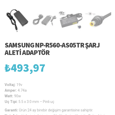
SAMSUNG NP-R560-AS05TR ŞARJ
ALETI ADAPTÖR
₺
493,97
Voltaj:
19v
Amper:
4.74a
Watt:
90w
Uç Tipi:
5.5 x 3.0 mm – Pinli uç
Garanti:
Ürün 24 ay birebir değişim garantisine sahiptir.