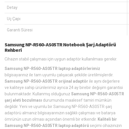
Detay
Uç Çapı
Garanti Süresi
Samsung NP-R560-AS05TR Notebook Şarj Adaptörü
Rehberi
Cihazın stabil çalışması için uygun adaptör kullanılması gerekir.
Samsung NP-R560-AS05TR laptop adaptörlerimiz
bilgisayarınız ile tam uyumlu çalışacak şekilde üretilmişlerdir.
Samsung NP-R560-AS05TR orijinal adaptör
ile aynı değerlere
ve kaliteye sahip ürünlerimiz ayrıca 24 ay birebir değişim garantisi
bulunmaktadır. Kullanmış olduğunuz
Samsung NP-R560-AS05TR
şarj aleti bozulması
durumunda maalesef tamiri mümkün
değildir. Yeni ve uyumlu bir Samsung NP-R560-AS05TR şarj
adaptörü almanız bilgisayarınızın sağlıklı çalışması ve batarya
ömrünün uzun olması açsından önemli bir etkendir.
Kaliteli bir
Samsung NP-R560-AS05TR laptop adaptörü
seçimi cihazınızın