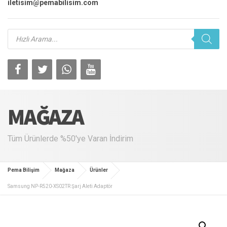
iletisim@pemabilisim.com
Products
search
MAĞAZA
Tüm Ürünlerde %50'ye Varan İndirim
Pema Bilişim
Mağaza
Ürünler
Samsung NP-R520-XS02TR Şarj Aleti Adaptör