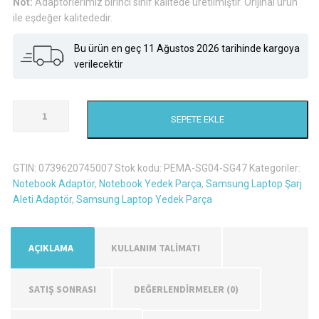
Not:
Adaptörlerimiz birinci sınıf kalitede üretilmiştir. Orijinal ürün
ile eşdeğer kalitededir.
Bu ürün en geç 11 Ağustos 2026 tarihinde kargoya
verilecektir
Samsung
SEPETE EKLE
NP-
R520-
XS02TR
GTIN:
0739620745007
Stok kodu:
PEMA-SG04-SG47
Kategoriler:
Şarj
Notebook Adaptör
,
Notebook Yedek Parça
,
Samsung Laptop Şarj
Aleti
Aleti Adaptör
,
Samsung Laptop Yedek Parça
Adaptör
adet
AÇIKLAMA
KULLANIM TALİMATI
SATIŞ SONRASI
DEĞERLENDIRMELER (0)