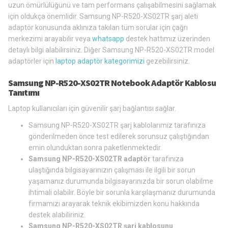
uzun ömürlülüğünü ve tam performans çalışabilmesini sağlamak
için oldukça önemlidir. Samsung NP-R520-XS02TR şarj aleti
adaptör konusunda aklınıza takılan tüm sorular için çağrı
merkezimi arayabilir veya
whatsapp
destek hattımız üzerinden
detaylı bilgi alabilirsiniz. Diğer Samsung NP-R520-XS02TR model
adaptörler için
laptop adaptör kategorimizi
gezebilirsiniz.
Samsung NP-R520-XS02TR Notebook Adaptör Kablosu
Tanıtımı
Laptop kullanıcıları için güvenilir şarj bağlantısı sağlar.
Samsung NP-R520-XS02TR şarj kablolarımız tarafınıza
gönderilmeden önce test edilerek sorunsuz çalıştığından
emin olunduktan sonra paketlenmektedir.
Samsung NP-R520-XS02TR adaptör
tarafınıza
ulaştığında bilgisayarınızın çalışması ile ilgili bir sorun
yaşamanız durumunda bilgisayarınızda bir sorun olabilme
ihtimali olabilir. Böyle bir sorunla karşılaşmanız durumunda
firmamızı arayarak teknik ekibimizden konu hakkında
destek alabiliriniz.
Samsung NP-R520-XS02TR şarj kablosunu