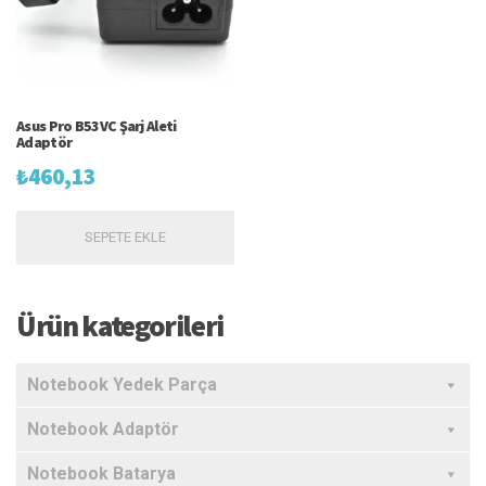
Asus Pro B53VC Şarj Aleti
Adaptör
₺
460,13
SEPETE EKLE
Ürün kategorileri
Notebook Yedek Parça
Notebook Adaptör
Notebook Batarya