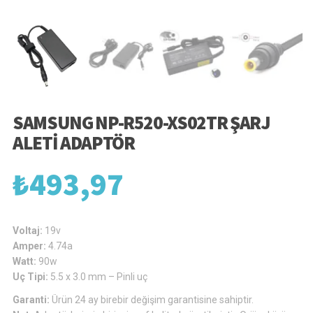
SAMSUNG NP-R520-XS02TR ŞARJ
ALETI ADAPTÖR
₺
493,97
Voltaj:
19v
Amper:
4.74a
Watt:
90w
Uç Tipi:
5.5 x 3.0 mm – Pinli uç
Garanti:
Ürün 24 ay birebir değişim garantisine sahiptir.