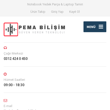
Notebook Yedek Parça & Laptop Tamiri
Ürün Takip
Giriş Yap
Kayıt Ol
MENÜ
Çağrı Merkezi
0312 424 0 450
Hizmet Saatleri
09:00 - 18:30
E-mail