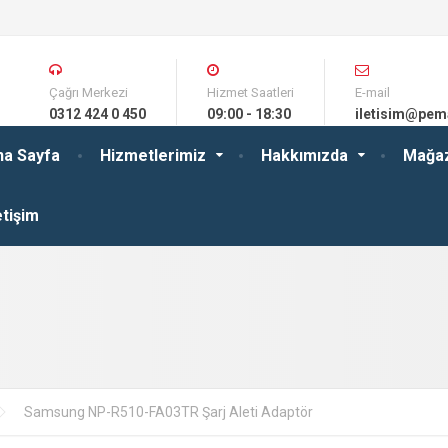
Çağrı Merkezi
Hizmet Saatleri
E-mail
0312 424 0 450
09:00 - 18:30
iletisim@pem
na Sayfa
Hizmetlerimiz
Hakkımızda
Mağa
etişim
Samsung NP-R510-FA03TR Şarj Aleti Adaptör