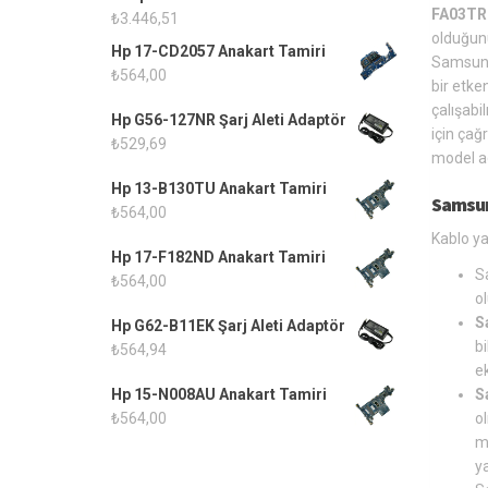
FA03TR 
₺
3.446,51
olduğu
Hp 17-CD2057 Anakart Tamiri
Samsung
₺
564,00
bir etke
çalışabi
Hp G56-127NR Şarj Aleti Adaptör
için çağ
₺
529,69
model ad
Hp 13-B130TU Anakart Tamiri
Samsun
₺
564,00
Kablo ya
Hp 17-F182ND Anakart Tamiri
S
₺
564,00
o
S
Hp G62-B11EK Şarj Aleti Adaptör
bi
₺
564,94
ek
S
Hp 15-N008AU Anakart Tamiri
o
₺
564,00
m
y