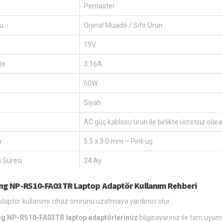
Pemaster
u
Orjinal Muadili / Sıfır Ürün
19V
te
3.16A
60W
Siyah
AC güç kablosu ürün ile birlikte ücretsiz olar
ı
5.5 x 3.0 mm – Pinli uç
 Süresi
24 Ay
g NP-R510-FA03TR Laptop Adaptör Kullanım Rehberi
 adaptör kullanımı cihaz ömrünü uzatmaya yardımcı olur.
 NP-R510-FA03TR laptop adaptörlerimiz
bilgisayarınız ile tam uyuml