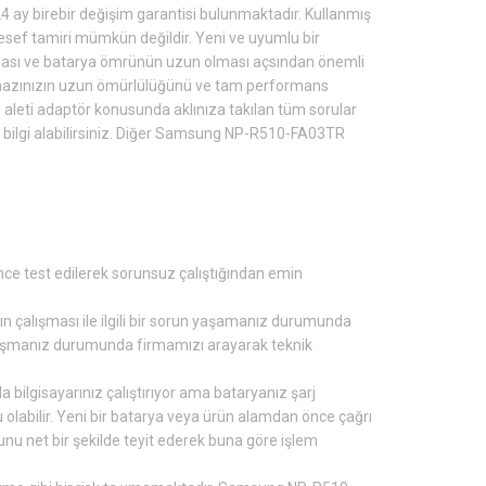
24 ay birebir değişim garantisi bulunmaktadır. Kullanmış
f tamiri mümkün değildir. Yeni ve uyumlu bir
ması ve batarya ömrünün uzun olması açsından önemli
hazınızın uzun ömürlülüğünü ve tam performans
aleti adaptör konusunda aklınıza takılan tüm sorular
 bilgi alabilirsiniz. Diğer Samsung NP-R510-FA03TR
e test edilerek sorunsuz çalıştığından emin
zın çalışması ile ilgili bir sorun yaşamanız durumunda
rşılaşmanız durumunda firmamızı arayarak teknik
a bilgisayarınız çalıştırıyor ama bataryanız şarj
olabilir. Yeni bir batarya veya ürün alamdan önce çağrı
u net bir şekilde teyit ederek buna göre işlem