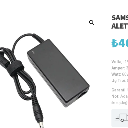
SAMS
ALET
₺
4
Voltaj:
1
Amper:
Watt:
60
Uç Tipi:
Garanti:
Not:
Adap
ile eşdeğ