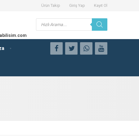
Ürün Takip
Giriş Yap
Kayıt Ol
Products
search
abilisim.com
za