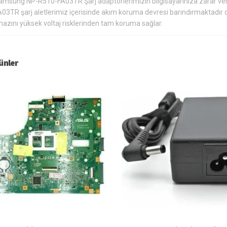
amsung NP-R510-FA03TR Şarj adaptörlerimizin bilgisayarınıza zarar ve
A03TR şarj aletlerimiz içerisinde akım koruma devresi barındırmaktadır 
hazını yüksek voltaj risklerinden tam koruma sağlar.
rünler