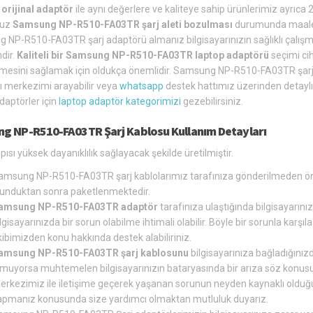
orijinal adaptör
ile aynı değerlere ve kaliteye sahip ürünlerimiz ayrıca 
nuz
Samsung NP-R510-FA03TR şarj aleti bozulması
durumunda maalese
 NP-R510-FA03TR şarj adaptörü almanız bilgisayarınızın sağlıklı çalış
ndir.
Kaliteli bir Samsung NP-R510-FA03TR laptop adaptörü
seçimi ci
lmesini sağlamak için oldukça önemlidir. Samsung NP-R510-FA03TR şarj 
rı merkezimi arayabilir veya
whatsapp
destek hattımız üzerinden detaylı
aptörler için
laptop adaptör kategorimizi
gezebilirsiniz.
g NP-R510-FA03TR Şarj Kablosu Kullanım Detayları
pısı yüksek dayanıklılık sağlayacak şekilde üretilmiştir.
amsung NP-R510-FA03TR şarj kablolarımız tarafınıza gönderilmeden önc
lunduktan sonra paketlenmektedir.
amsung NP-R510-FA03TR adaptör
tarafınıza ulaştığında bilgisayarını
lgisayarınızda bir sorun olabilme ihtimali olabilir. Böyle bir sorunla ka
ibimizden konu hakkında destek alabiliriniz.
amsung NP-R510-FA03TR şarj kablosunu
bilgisayarınıza bağladığınızd
lmuyorsa muhtemelen bilgisayarınızın bataryasında bir arıza söz konusu 
erkezimiz ile iletişime geçerek yaşanan sorunun neyden kaynaklı olduğun
apmanız konusunda size yardımcı olmaktan mutluluk duyarız.