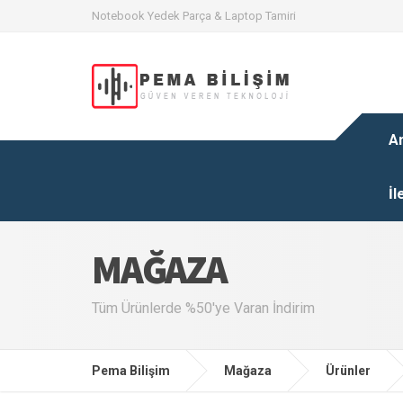
Notebook Yedek Parça & Laptop Tamiri
A
İl
MAĞAZA
Tüm Ürünlerde %50'ye Varan İndirim
Pema Bilişim
Mağaza
Ürünler