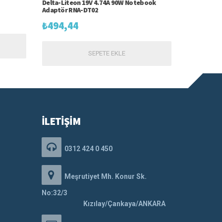
Delta-Liteon 19V 4.74A 90W Notebook
Adaptör RNA-DT02
₺
494,44
SEPETE EKLE
İLETİŞİM
0312 424 0 450
Meşrutiyet Mh. Konur Sk.
No:32/3
Kızılay/Çankaya/ANKARA