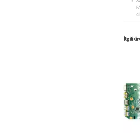
S
F
ci
İlgili ü