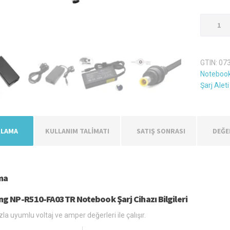
Samsun
NP-
R510-
FA03TR
GTIN:
07
Şarj
Notebook
Aleti
Şarj Alet
Adaptör
adet
KLAMA
KULLANIM TALİMATI
SATIŞ SONRASI
DEĞE
ma
g NP-R510-FA03TR Notebook Şarj Cihazı Bilgileri
zla uyumlu voltaj ve amper değerleri ile çalışır.