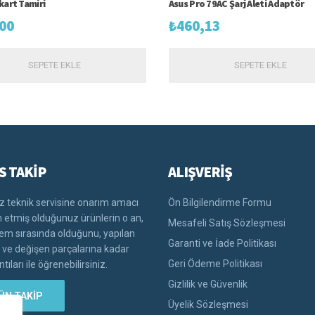
kart Tamiri
Asus Pro 79AC Şarj Aleti Adaptör
00
₺
460,13
SEPETE EKLE
SEPETE EKLE
S TAKİP
ALIŞVERİŞ
 teknik servisine onarım amacı
Ön Bilgilendirme Formu
im etmiş olduğunuz ürünlerin o an,
Mesafeli Satış Sözleşmesi
lem sırasında olduğunu, yapılan
Garanti ve İade Politikası
i ve değişen parçalarına kadar
Geri Ödeme Politikası
tıları ile öğrenebilirsiniz.
Gizlilik ve Güvenlik
ÜN TAKİP
Üyelik Sözleşmesi