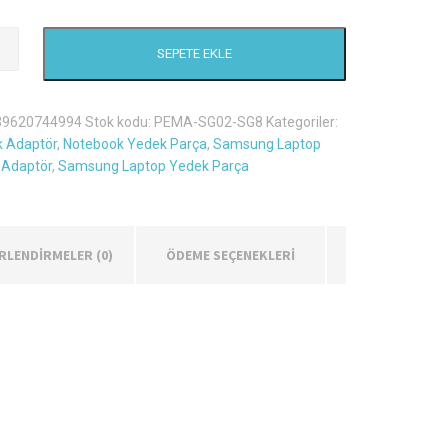
g
SEPETE EKLE
39620744994
Stok kodu:
PEMA-SG02-SG8
Kategoriler:
 Adaptör
,
Notebook Yedek Parça
,
Samsung Laptop
i Adaptör
,
Samsung Laptop Yedek Parça
RLENDIRMELER (0)
ÖDEME SEÇENEKLERİ