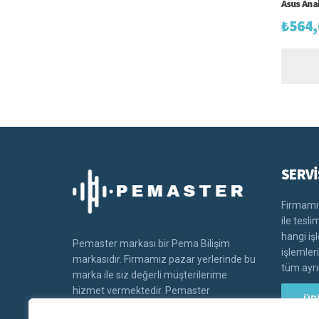
Asus Ana
₺
564,
SERVİ
Firmamız
ile tesl
hangi iş
Pemaster markası bir Pema Bilişim
işlemler
markasıdır. Firmamız pazar yerlerinde bu
tüm ayrın
marka ile siz değerli müşterilerime
hizmet vermektedir. Pemaster
ÜR
markasının tüm hakları Pema bilişim'e