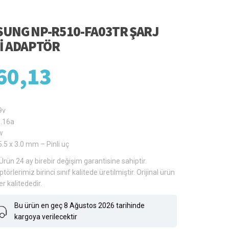
UNG NP-R510-FA03TR ŞARJ
I ADAPTÖR
60,13
9v
3.16a
w
5.5 x 3.0 mm – Pinli uç
Ürün 24 ay birebir değişim garantisine sahiptir.
törlerimiz birinci sınıf kalitede üretilmiştir. Orijinal ürün
er kalitededir.
Bu ürün en geç 8 Ağustos 2026 tarihinde
kargoya verilecektir