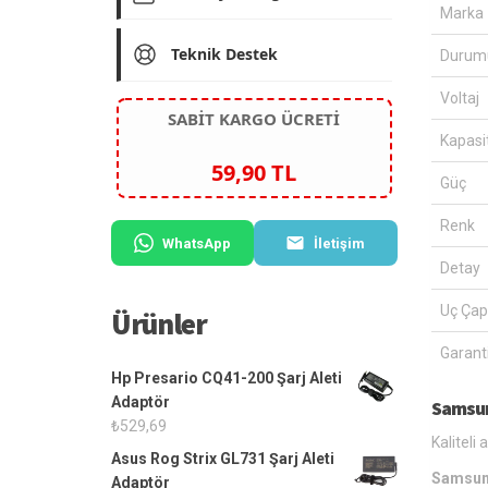
Marka
Teknik Destek
Durum
Voltaj
SABİT KARGO ÜCRETİ
Kapasi
59,90 TL
Güç
Renk
WhatsApp
İletişim
Detay
Uç Çap
Ürünler
Garanti
Hp Presario CQ41-200 Şarj Aleti
Adaptör
Samsun
₺
529,69
Kaliteli
Asus Rog Strix GL731 Şarj Aleti
Samsung
Adaptör