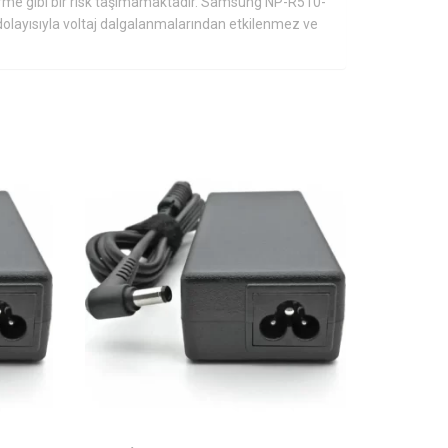
rme gibi bir risk taşımamaktadır. Samsung NP-R510-
dolayısıyla voltaj dalgalanmalarından etkilenmez ve