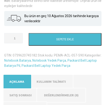
Not:
Bataryalarımız birinci sınıf kalitede üretilmiştir. Orijinal ürün ile
eşdeğer kalitededir.
Bu ürün en geç 10 Ağustos 2026 tarihinde kargoya
verilecektir
Packard
SEPETE EKLE
Bell
Easynote
Tm86
GTIN:
0739620745182
Stok kodu:
PEMA-ACL-057-590
Kategoriler:
Laptop
Notebook Batarya
,
Notebook Yedek Parça
,
Packard Bell Laptop
Batarya
Batarya Pil
,
Packard Bell Laptop Yedek Parça
Pil
adet
AÇIKLAMA
KULLANIM TALİMATI
SATIŞ SONRASI
DEĞERLENDIRMELER (0)