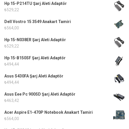
Hp 15-P214TU Şarj Aleti Adaptör
₺
529,22
Dell Vostro 15 3549 Anakart Tamiri
₺
564,00
Hp 15-N038ER Şarj Aleti Adaptör
₺
529,22
Hp 15-B150SF Şarj Aleti Adaptör
₺
494,44
Asus S430FA Şarj Aleti Adaptör
₺
494,44
Asus Eee Pc 900SD Şarj Aleti Adaptör
₺
463,42
Acer Aspire E1-470P Notebook Anakart Tamiri
₺
564,00