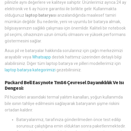
pilinizle aynı değerlere ve kaliteye sahiptir. Ürünlerimiz ayrıca 24 ay
elektronik ve 6 ay hücre garantisi ile birlikte gelir. Kullanmakta
olduğunuz
laptop bataryası
arızalandığında maalesef tamiri
mümkün değildir. Bu nedenle, yeni ve uyumlu bir batarya almak,
bilgisayarınızın sağlıklı çalışması için önemlidir. Kaliteli bir notebook
pil seçimi, cihazınızın uzun ömürlü olmasını ve yüksek performans
göstermesini sağlar.
Asus pil ve bataryalar hakkında sorularınız için çağrı merkezimizi
arayabilir veya
Whatsapp
destek hattımız üzerinden detaylı bilgi
alabilirsiniz. Diğer tüm laptop batarya ve pilleri modellerimiz için
laptop batarya kategorimizi
gezebilirsiniz.
Packard Bell Easynote Tm86 Çevresel Dayanıklılık Ve Isı
Dengesi:
Pil hücreleri arasındaki termal yalıtım kanalları, yoğun kullanımda
bile ısının tahliye edilmesini sağlayarak bataryanın şişme riskini
ortadan kaldırır.
Bataryalarımız, tarafınıza gönderilmeden önce test edilip
sorunsuz çalıştığına emin olduktan sonra paketlenmektedir.