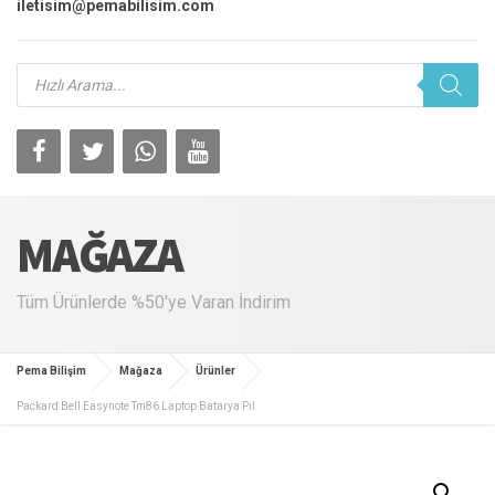
iletisim@pemabilisim.com
Products
search
MAĞAZA
Tüm Ürünlerde %50'ye Varan İndirim
Pema Bilişim
Mağaza
Ürünler
Packard Bell Easynote Tm86 Laptop Batarya Pil