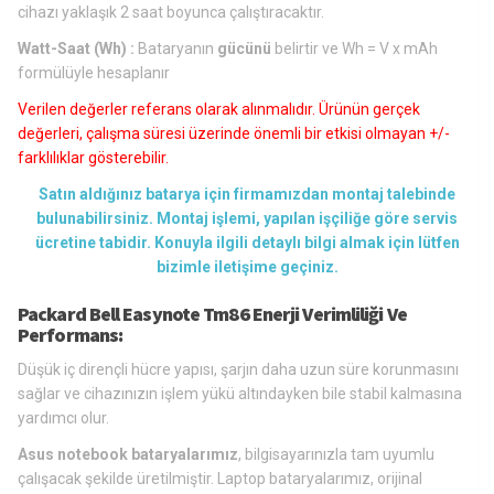
cihazı yaklaşık 2 saat boyunca çalıştıracaktır.
Watt-Saat (Wh) :
Bataryanın
gücünü
belirtir ve Wh = V x mAh
formülüyle hesaplanır
Verilen değerler referans olarak alınmalıdır. Ürünün gerçek
değerleri, çalışma süresi üzerinde önemli bir etkisi olmayan +/-
farklılıklar gösterebilir.
Satın aldığınız batarya için firmamızdan montaj talebinde
bulunabilirsiniz. Montaj işlemi, yapılan işçiliğe göre servis
ücretine tabidir. Konuyla ilgili detaylı bilgi almak için lütfen
bizimle iletişime geçiniz.
Packard Bell Easynote Tm86 Enerji Verimliliği Ve
Performans:
Düşük iç dirençli hücre yapısı, şarjın daha uzun süre korunmasını
sağlar ve cihazınızın işlem yükü altındayken bile stabil kalmasına
yardımcı olur.
Asus notebook bataryalarımız
, bilgisayarınızla tam uyumlu
çalışacak şekilde üretilmiştir. Laptop bataryalarımız, orijinal