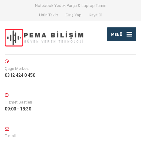
Notebook Yedek Parça & Laptop Tamiri
Ürün Takip
Giriş Yap
Kayıt Ol
MENÜ
Çağrı Merkezi
0312 424 0 450
Hizmet Saatleri
09:00 - 18:30
E-mail