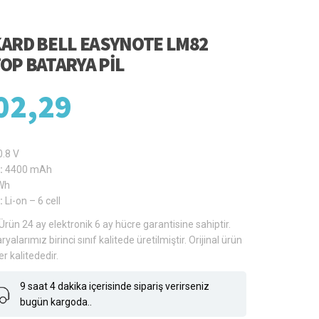
ARD BELL EASYNOTE LM82
OP BATARYA PIL
02,29
0.8 V
:
4400 mAh
Wh
:
Li-on – 6 cell
Ürün 24 ay elektronik 6 ay hücre garantisine sahiptir.
ryalarımız birinci sınıf kalitede üretilmiştir. Orijinal ürün
er kalitededir.
9 saat 4 dakika içerisinde sipariş verirseniz
bugün kargoda..