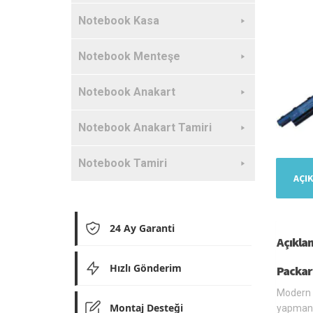
Notebook Kasa
Notebook Menteşe
Notebook Anakart
Notebook Anakart Tamiri
Notebook Tamiri
AÇI
24 Ay Garanti
Açıkla
Hızlı Gönderim
Packar
Modern l
Montaj Desteği
yapmanız