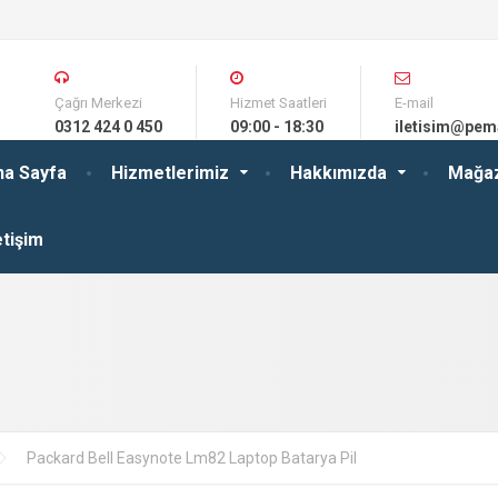
Çağrı Merkezi
Hizmet Saatleri
E-mail
0312 424 0 450
09:00 - 18:30
iletisim@pem
na Sayfa
Hizmetlerimiz
Hakkımızda
Mağa
etişim
Packard Bell Easynote Lm82 Laptop Batarya Pil