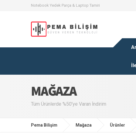
Notebook Yedek Parça & Laptop Tamiri
A
İl
MAĞAZA
Tüm Ürünlerde %50'ye Varan İndirim
Pema Bilişim
Mağaza
Ürünler