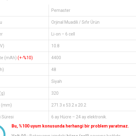
Pemaster
u
Orjinal Muadili / Sıfır Ürün
er
Li-on – 6 cell
(V)
10.8
te (mAh)
(+-%10)
4400
h)
48
Siyah
(g)
320
r (mm)
271.3 x 53.2 x 20.2
 Süresi
6 ay Hücre – 24 ay elektronik.
Bu, %100 uyum konusunda herhangi bir problem yaratmaz.
Volt (V) :
Bataryanın içindeki
hücre (cell)
sayısına bağlıdır.