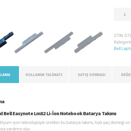
Packard
Bell
Easynot
Lm82
GTIN:
07
Laptop
Kategoril
Batarya
Bell Lapt
Pil
adet
KLAMA
KULLANIM TALİMATI
SATIŞ SONRASI
DEĞE
ma
d Bell Easynote Lm82 Li-İon Notebook Batarya Takımı
ityum-iyon teknolojisiyle üretilen bu batarya takımı, hızlı şarj desteği v
a yardımcı olur.