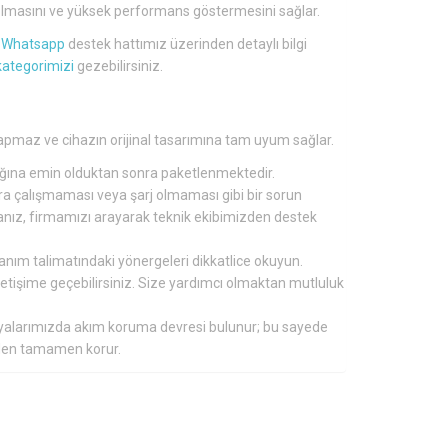
lü olmasını ve yüksek performans göstermesini sağlar.
a
Whatsapp
destek hattımız üzerinden detaylı bilgi
kategorimizi
gezebilirsiniz.
pmaz ve cihazın orijinal tasarımına tam uyum sağlar.
tığına emin olduktan sonra paketlenmektedir.
nra çalışmaması veya şarj olmaması gibi bir sorun
ırsanız, firmamızı arayarak teknik ekibimizden destek
lanım talimatındaki yönergeleri dikkatlice okuyun.
 iletişime geçebilirsiniz. Size yardımcı olmaktan mutluluk
aryalarımızda akım koruma devresi bulunur; bu sayede
inden tamamen korur.