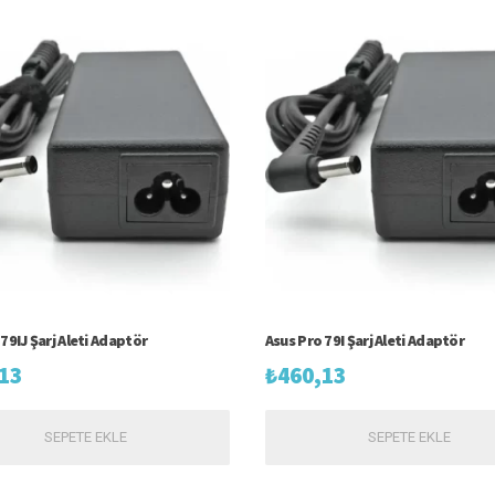
79IJ Şarj Aleti Adaptör
Asus Pro 79I Şarj Aleti Adaptör
13
₺
460,13
SEPETE EKLE
SEPETE EKLE