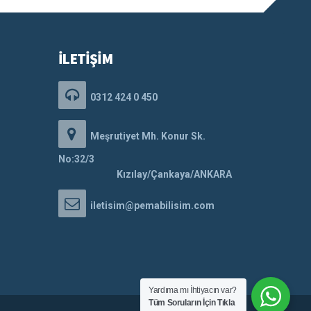
İLETİŞİM
0312 424 0 450
Meşrutiyet Mh. Konur Sk.
No:32/3
Kızılay/Çankaya/ANKARA
iletisim@pemabilisim.com
Yardıma mı İhtiyacın var?
Tüm Soruların İçin Tıkla