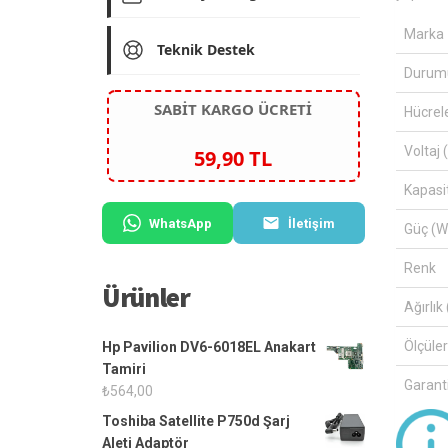
Marka
Teknik Destek
Durum
SABİT KARGO ÜCRETİ
Hücrel
Voltaj 
59,90 TL
Kapasi
WhatsApp
İletişim
Güç (W
Renk
Ürünler
Ağırlık 
Ölçüle
Hp Pavilion DV6-6018EL Anakart
Tamiri
Garanti
₺
564,00
Toshiba Satellite P750d Şarj
Aleti Adaptör