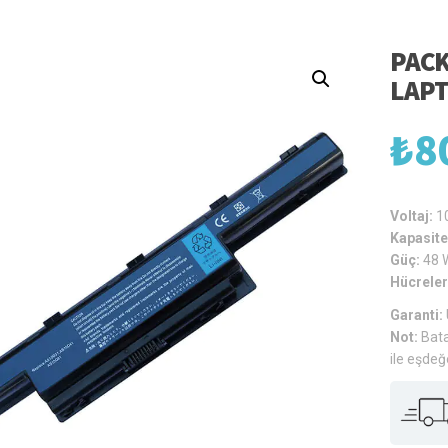
PACK
LAPT
₺
8
Voltaj:
1
Kapasite
Güç:
48 
Hücreler
Garanti:
Not:
Bata
ile eşdeğ