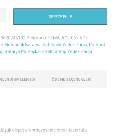
SEPETE EKLE
e
39620745182
Stok kodu:
PEMA-ACL-057-577
er:
Notebook Batarya
,
Notebook Yedek Parça
,
Packard
op Batarya Pil
,
Packard Bell Laptop Yedek Parça
RLENDIRMELER (0)
ÖDEME SEÇENEKLERİ
e düşük deşarj oranı sayesinde enerji tasarrufu