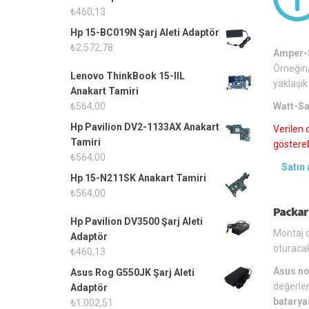
₺
460,13
Hp 15-BC019N Şarj Aleti Adaptör
₺
2.572,78
Amper-S
Örneğin,
Lenovo ThinkBook 15-IIL
yaklaşık
Anakart Tamiri
Watt-Sa
₺
564,00
Hp Pavilion DV2-1133AX Anakart
Verilen 
Tamiri
gösterebi
₺
564,00
Satın 
Hp 15-N211SK Anakart Tamiri
₺
564,00
Packar
Hp Pavilion DV3500 Şarj Aleti
Montaj ö
Adaptör
oturacak
₺
460,13
Asus no
Asus Rog G550JK Şarj Aleti
değerler
Adaptör
batarya
₺
1.002,51