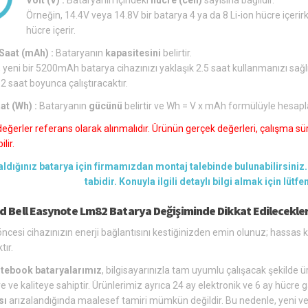
Örneğin, 14.4V veya 14.8V bir batarya 4 ya da 8 Li-ion hücre içerirk
hücre içerir.
aat (mAh) :
Bataryanın
kapasitesini
belirtir.
 yeni bir 5200mAh batarya cihazınızı yaklaşık 2.5 saat kullanmanızı sağl
 2 saat boyunca çalıştıracaktır.
at (Wh) :
Bataryanın
gücünü
belirtir ve Wh = V x mAh formülüyle hesapl
değerler referans olarak alınmalıdır. Ürünün gerçek değerleri, çalışma süre
lir.
aldığınız batarya için firmamızdan montaj talebinde bulunabilirsiniz. 
tabidir. Konuyla ilgili detaylı bilgi almak için lütf
d Bell Easynote Lm82 Batarya Değişiminde Dikkat Edilecekler
ncesi cihazınızın enerji bağlantısını kestiğinizden emin olunuz; hassa
tır.
tebook bataryalarımız
, bilgisayarınızla tam uyumlu çalışacak şekilde üre
e ve kaliteye sahiptir. Ürünlerimiz ayrıca 24 ay elektronik ve 6 ay hücre g
sı
arızalandığında maalesef tamiri mümkün değildir. Bu nedenle, yeni ve u