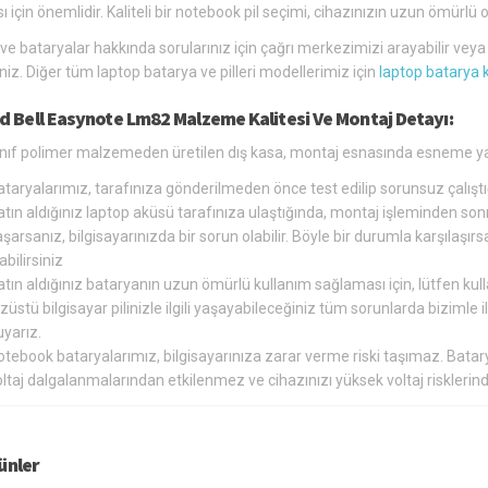
ı için önemlidir. Kaliteli bir notebook pil seçimi, cihazınızın uzun ömür
 ve bataryalar hakkında sorularınız için çağrı merkezimizi arayabilir vey
siniz. Diğer tüm laptop batarya ve pilleri modellerimiz için
laptop batarya 
d Bell Easynote Lm82 Malzeme Kalitesi Ve Montaj Detayı:
sınıf polimer malzemeden üretilen dış kasa, montaj esnasında esneme ya
ataryalarımız, tarafınıza gönderilmeden önce test edilip sorunsuz çalış
tın aldığınız laptop aküsü tarafınıza ulaştığında, montaj işleminden so
şarsanız, bilgisayarınızda bir sorun olabilir. Böyle bir durumla karşılaş
abilirsiniz
tın aldığınız bataryanın uzun ömürlü kullanım sağlaması için, lütfen kul
züstü bilgisayar pilinizle ilgili yaşayabileceğiniz tüm sorunlarda bizimle
yarız.
otebook bataryalarımız, bilgisayarınıza zarar verme riski taşımaz. Bat
oltaj dalgalanmalarından etkilenmez ve cihazınızı yüksek voltaj riskler
rünler