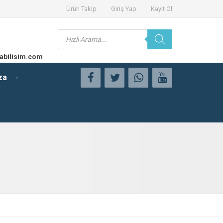
Ürün Takip
Giriş Yap
Kayıt Ol
Products
search
abilisim.com
za