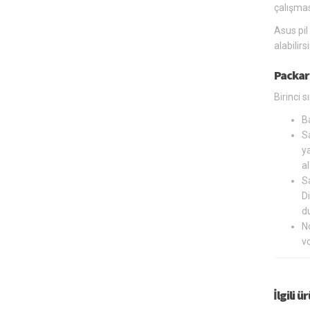
çalışmas
Asus pil
alabilir
Packar
Birinci 
B
Sa
ya
al
Sa
Di
du
N
v
İlgili ü