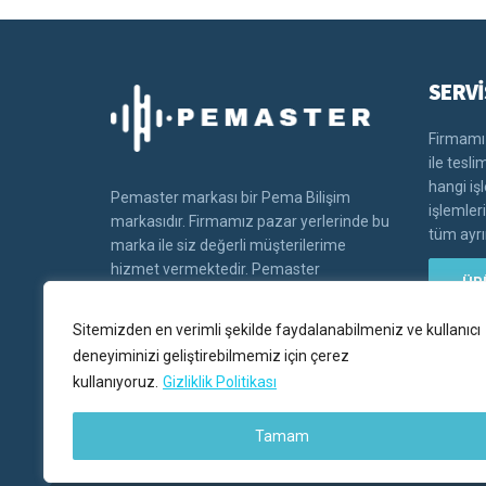
SERVİ
Firmamız
ile tesl
hangi iş
Pemaster markası bir Pema Bilişim
işlemler
markasıdır. Firmamız pazar yerlerinde bu
tüm ayrın
marka ile siz değerli müşterilerime
hizmet vermektedir. Pemaster
ÜR
markasının tüm hakları Pema bilişim'e
aittir.
Sitemizden en verimli şekilde faydalanabilmeniz ve kullanıcı
deneyiminizi geliştirebilmemiz için çerez
kullanıyoruz.
Gizliklik Politikası
Tamam