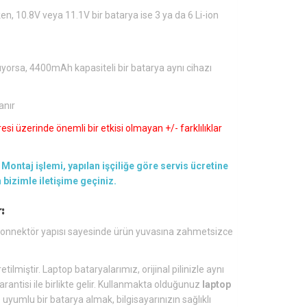
en, 10.8V veya 11.1V bir batarya ise 3 ya da 6 Li-ion
ıyorsa, 4400mAh kapasiteli bir batarya aynı cihazı
anır
si üzerinde önemli bir etkisi olmayan +/- farklılıklar
Montaj işlemi, yapılan işçiliğe göre servis ücretine
en bizimle iletişime geçiniz.
:
s konnektör yapısı sayesinde ürün yuvasına zahmetsizce
tilmiştir. Laptop bataryalarımız, orijinal pilinizle aynı
arantisi ile birlikte gelir. Kullanmakta olduğunuz
laptop
yumlu bir batarya almak, bilgisayarınızın sağlıklı