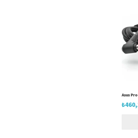
Asus Pro 
₺
460,