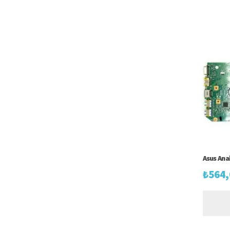
Asus Ana
₺
564,