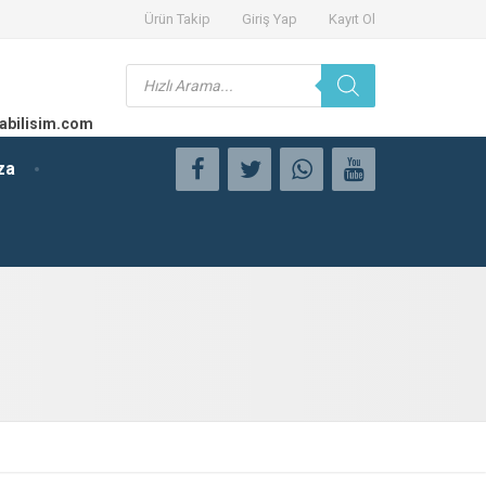
Ürün Takip
Giriş Yap
Kayıt Ol
Products
search
abilisim.com
za