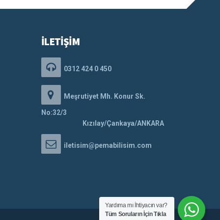
İLETİŞİM
0312 424 0 450
Meşrutiyet Mh. Konur Sk.
No:32/3
Kızılay/Çankaya/ANKARA
iletisim@pemabilisim.com
Yardıma mı İhtiyacın var?
Tüm Soruların İçin Tıkla