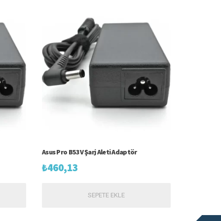
Asus Pro B53V Şarj Aleti Adaptör
₺
460,13
SEPETE EKLE