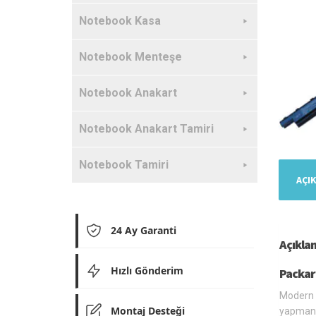
Notebook Kasa
Notebook Menteşe
Notebook Anakart
Notebook Anakart Tamiri
Notebook Tamiri
AÇI
24 Ay Garanti
Açıkla
Hızlı Gönderim
Packar
Modern l
Montaj Desteği
yapmanız