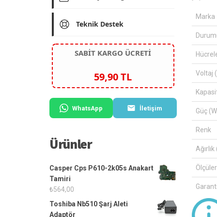
Marka
Teknik Destek
Durum
SABİT KARGO ÜCRETİ
Hücrel
Voltaj 
59,90 TL
Kapasi
WhatsApp
İletişim
Güç (W
Renk
Ürünler
Ağırlık 
Ölçüle
Casper Cps P610-2k05s Anakart
Tamiri
Garanti
₺
564,00
Toshiba Nb510 Şarj Aleti
Adaptör