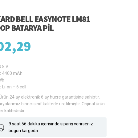
ARD BELL EASYNOTE LM81
OP BATARYA PIL
02,29
0.8 V
:
4400 mAh
Wh
:
Li-on – 6 cell
Ürün 24 ay elektronik 6 ay hücre garantisine sahiptir.
ryalarımız birinci sınıf kalitede üretilmiştir. Orijinal ürün
er kalitededir.
9 saat 56 dakika içerisinde sipariş verirseniz
bugün kargoda..