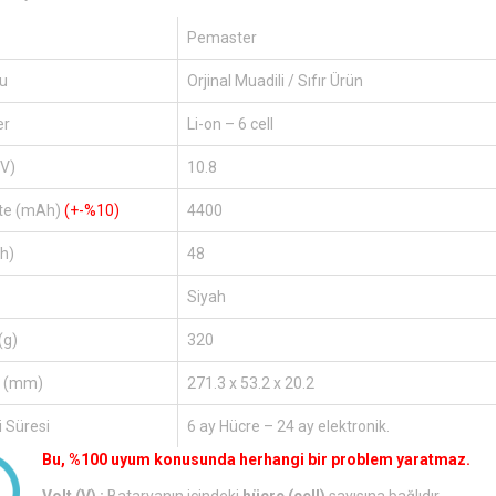
Pemaster
u
Orjinal Muadili / Sıfır Ürün
er
Li-on – 6 cell
(V)
10.8
te (mAh)
(+-%10)
4400
h)
48
Siyah
(g)
320
r (mm)
271.3 x 53.2 x 20.2
 Süresi
6 ay Hücre – 24 ay elektronik.
Bu, %100 uyum konusunda herhangi bir problem yaratmaz.
Volt (V) :
Bataryanın içindeki
hücre (cell)
sayısına bağlıdır.