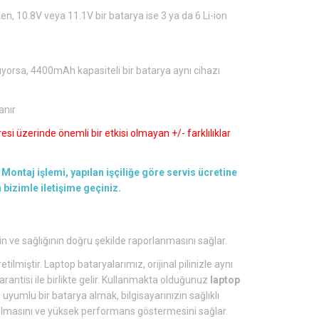
en, 10.8V veya 11.1V bir batarya ise 3 ya da 6 Li-ion
ıyorsa, 4400mAh kapasiteli bir batarya aynı cihazı
anır
si üzerinde önemli bir etkisi olmayan +/- farklılıklar
Montaj işlemi, yapılan işçiliğe göre servis ücretine
en bizimle iletişime geçiniz.
in ve sağlığının doğru şekilde raporlanmasını sağlar.
tilmiştir. Laptop bataryalarımız, orijinal pilinizle aynı
arantisi ile birlikte gelir. Kullanmakta olduğunuz
laptop
yumlu bir batarya almak, bilgisayarınızın sağlıklı
lü olmasını ve yüksek performans göstermesini sağlar.