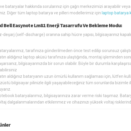
 ve bataryalar hakkında sorularınız için çağrı merkezimizi arayabilir vey
siniz. Diğer tüm laptop batarya ve pilleri modellerimiz için
laptop batarya 
d Bell Easynote Lm81 Enerji Tasarrufu Ve Bekleme Modu:
-deşarj (self-discharge) oranına sahip hücre yapısı, bilgisayarınız kapa
ataryalarımız, tarafınıza gönderilmeden önce test edilip sorunsuz çalış
tın aldığınız laptop aküsü tarafınıza ulaştığında, montaj işleminden so
şarsanız, bilgisayarınızda bir sorun olabilir. Böyle bir durumla karşılaş
abilirsiniz
tın aldığınız bataryanın uzun ömürlü kullanım sağlaması için, lütfen kul
züstü bilgisayar pilinizle ilgili yaşayabileceğiniz tüm sorunlarda bizimle
yarız.
otebook bataryalarımız, bilgisayarınıza zarar verme riski taşımaz. Bat
oltaj dalgalanmalarından etkilenmez ve cihazınızı yüksek voltaj riskler
rünler