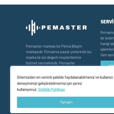
SERVİ
Firmamız
ile tesl
hangi iş
Pemaster markası bir Pema Bilişim
işlemler
markasıdır. Firmamız pazar yerlerinde bu
tüm ayrın
marka ile siz değerli müşterilerime
hizmet vermektedir. Pemaster
ÜR
markasının tüm hakları Pema bilişim'e
aittir.
Sitemizden en verimli şekilde faydalanabilmeniz ve kullanıcı
deneyiminizi geliştirebilmemiz için çerez
kullanıyoruz.
Gizliklik Politikası
Tamam