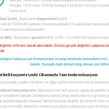
Örneğin, 14.4V veya 14.8V bir batarya 4 ya da 8 Li-ion hücre içerirk
hücre içerir.
aat (mAh) :
Bataryanın
kapasitesini
belirtir.
 yeni bir 5200mAh batarya cihazınızı yaklaşık 2.5 saat kullanmanızı sağl
 2 saat boyunca çalıştıracaktır.
at (Wh) :
Bataryanın
gücünü
belirtir ve Wh = V x mAh formülüyle hesapl
değerler referans olarak alınmalıdır. Ürünün gerçek değerleri, çalışma süre
lir.
aldığınız batarya için firmamızdan montaj talebinde bulunabilirsiniz. 
tabidir. Konuyla ilgili detaylı bilgi almak için lütf
d Bell Easynote Lm81 Cihazınızla Tam Senkronizasyon:
içerisindeki yazılım, Windows ve diğer işletim sistemlerinde pil seviyesin
tebook bataryalarımız
, bilgisayarınızla tam uyumlu çalışacak şekilde üre
e ve kaliteye sahiptir. Ürünlerimiz ayrıca 24 ay elektronik ve 6 ay hücre g
sı
arızalandığında maalesef tamiri mümkün değildir. Bu nedenle, yeni ve u
ı için önemlidir. Kaliteli bir notebook pil seçimi, cihazınızın uzun ömür