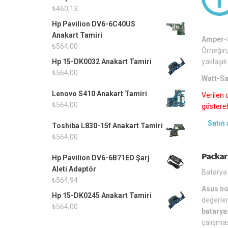
₺
460,13
Hp Pavilion DV6-6C40US
Anakart Tamiri
Amper-S
₺
564,00
Örneğin,
yaklaşık
Hp 15-DK0032 Anakart Tamiri
₺
564,00
Watt-Sa
Lenovo S410 Anakart Tamiri
Verilen 
₺
564,00
gösterebi
Satın 
Toshiba L830-15f Anakart Tamiri
₺
564,00
Packar
Hp Pavilion DV6-6B71EO Şarj
Aleti Adaptör
Batarya 
₺
564,94
Asus no
Hp 15-DK0245 Anakart Tamiri
değerler
₺
564,00
batarya
çalışmas