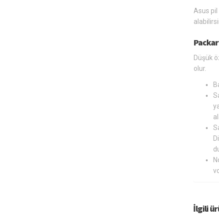
Asus pil
alabilir
Packar
Düşük öz
olur.
B
Sa
ya
al
Sa
Di
du
N
v
İlgili ü