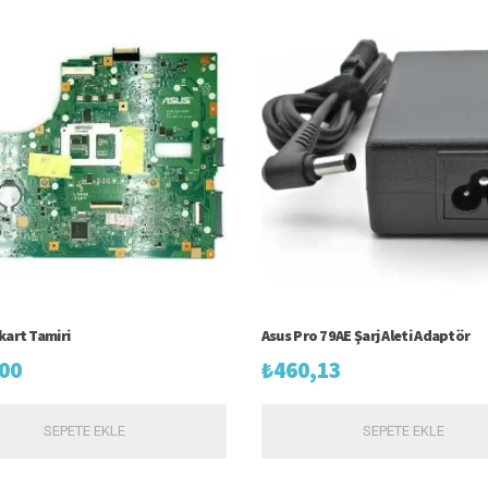
kart Tamiri
Asus Pro 79AE Şarj Aleti Adaptör
00
₺
460,13
SEPETE EKLE
SEPETE EKLE