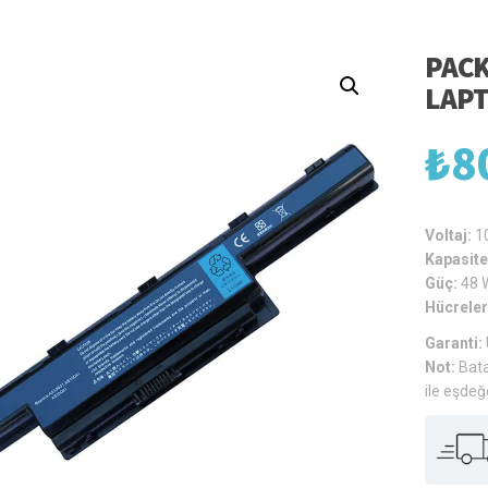
PACK
LAPT
₺
8
Voltaj:
1
Kapasite
Güç:
48 
Hücreler
Garanti:
Not:
Bata
ile eşdeğ