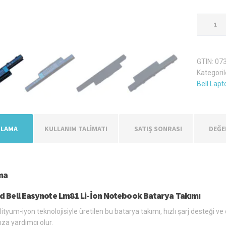
Packard
Bell
Easynot
Lm81
GTIN:
07
Laptop
Kategoril
Batarya
Bell Lapt
Pil
adet
KLAMA
KULLANIM TALİMATI
SATIŞ SONRASI
DEĞE
ma
d Bell Easynote Lm81 Li-İon Notebook Batarya Takımı
ityum-iyon teknolojisiyle üretilen bu batarya takımı, hızlı şarj desteği v
a yardımcı olur.