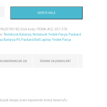
SEPETE EKLE
e
39620745182
Stok kodu:
PEMA-ACL-057-576
er:
Notebook Batarya
,
Notebook Yedek Parça
,
Packard
op Batarya Pil
,
Packard Bell Laptop Yedek Parça
RLENDIRMELER (0)
ÖDEME SEÇENEKLERİ
e düşük deşarj oranı sayesinde enerji tasarrufu