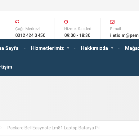
Çağrı Merkezi
Hizmet Saatleri
E-mail
0312 424 0 450
09:00 - 18:30
iletisim@pem
na Sayfa
Hizmetlerimiz
Hakkımızda
Mağa
etişim
Packard Bell Easynote Lm81 Laptop Batarya Pil