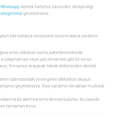
a
Whatsapp
destek hattımız üzerinden detaylı bilgi
kategorimizi
gezebilirsiniz.
lıyken bile batarya seviyesinin korunmasına yardımcı
tığına emin olduktan sonra paketlenmektedir.
nra çalışmaması veya şarj olmaması gibi bir sorun
ırsanız, firmamızı arayarak teknik ekibimizden destek
lanım talimatındaki yönergeleri dikkatlice okuyun.
 iletişime geçebilirsiniz. Size yardımcı olmaktan mutluluk
aryalarımızda akım koruma devresi bulunur; bu sayede
inden tamamen korur.