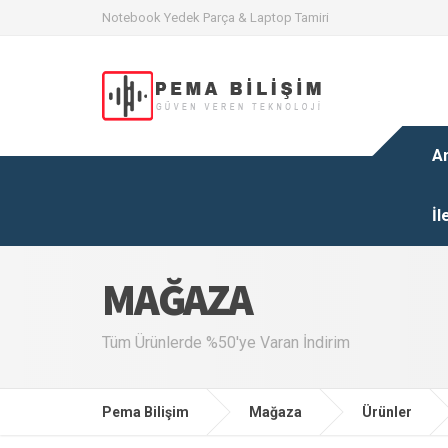
Notebook Yedek Parça & Laptop Tamiri
A
İl
MAĞAZA
Tüm Ürünlerde %50'ye Varan İndirim
Pema Bilişim
Mağaza
Ürünler