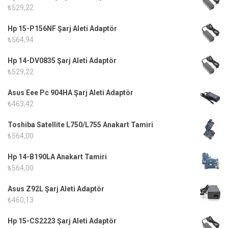
₺
529,22
Hp 15-P156NF Şarj Aleti Adaptör
₺
564,94
Hp 14-DV0835 Şarj Aleti Adaptör
₺
529,22
Asus Eee Pc 904HA Şarj Aleti Adaptör
₺
463,42
Toshiba Satellite L750/L755 Anakart Tamiri
₺
564,00
Hp 14-B190LA Anakart Tamiri
₺
564,00
Asus Z92L Şarj Aleti Adaptör
₺
460,13
Hp 15-CS2223 Şarj Aleti Adaptör