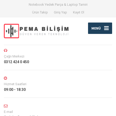
Notebook Yedek Parça & Laptop Tamiri
Ürün Takip
Giriş Yap
Kayıt Ol
MENÜ
Çağrı Merkezi
0312 424 0 450
Hizmet Saatleri
09:00 - 18:30
E-mail