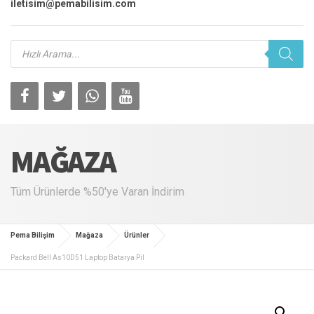
iletisim@pemabilisim.com
Products
search
MAĞAZA
Tüm Ürünlerde %50'ye Varan İndirim
Pema Bilişim
Mağaza
Ürünler
Packard Bell As10D51 Laptop Batarya Pil