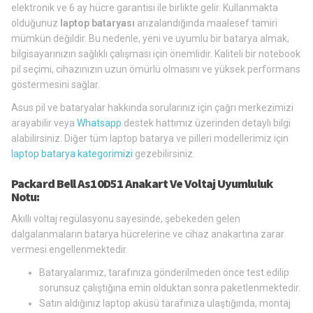
elektronik ve 6 ay hücre garantisi ile birlikte gelir. Kullanmakta
olduğunuz
laptop bataryası
arızalandığında maalesef tamiri
mümkün değildir. Bu nedenle, yeni ve uyumlu bir batarya almak,
bilgisayarınızın sağlıklı çalışması için önemlidir. Kaliteli bir notebook
pil seçimi, cihazınızın uzun ömürlü olmasını ve yüksek performans
göstermesini sağlar.
Asus pil ve bataryalar hakkında sorularınız için çağrı merkezimizi
arayabilir veya
Whatsapp
destek hattımız üzerinden detaylı bilgi
alabilirsiniz. Diğer tüm laptop batarya ve pilleri modellerimiz için
laptop batarya kategorimizi
gezebilirsiniz.
Packard Bell As10D51 Anakart Ve Voltaj Uyumluluk
Notu:
Akıllı voltaj regülasyonu sayesinde, şebekeden gelen
dalgalanmaların batarya hücrelerine ve cihaz anakartına zarar
vermesi engellenmektedir.
Bataryalarımız, tarafınıza gönderilmeden önce test edilip
sorunsuz çalıştığına emin olduktan sonra paketlenmektedir.
Satın aldığınız laptop aküsü tarafınıza ulaştığında, montaj