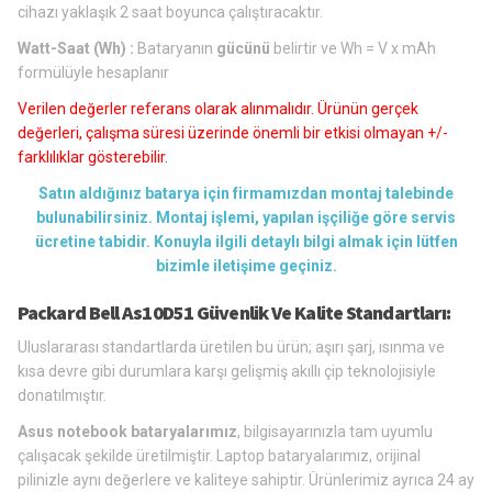
cihazı yaklaşık 2 saat boyunca çalıştıracaktır.
Watt-Saat (Wh) :
Bataryanın
gücünü
belirtir ve Wh = V x mAh
formülüyle hesaplanır
Verilen değerler referans olarak alınmalıdır. Ürünün gerçek
değerleri, çalışma süresi üzerinde önemli bir etkisi olmayan +/-
farklılıklar gösterebilir.
Satın aldığınız batarya için firmamızdan montaj talebinde
bulunabilirsiniz. Montaj işlemi, yapılan işçiliğe göre servis
ücretine tabidir. Konuyla ilgili detaylı bilgi almak için lütfen
bizimle iletişime geçiniz.
Packard Bell As10D51 Güvenlik Ve Kalite Standartları:
Uluslararası standartlarda üretilen bu ürün; aşırı şarj, ısınma ve
kısa devre gibi durumlara karşı gelişmiş akıllı çip teknolojisiyle
donatılmıştır.
Asus notebook bataryalarımız
, bilgisayarınızla tam uyumlu
çalışacak şekilde üretilmiştir. Laptop bataryalarımız, orijinal
pilinizle aynı değerlere ve kaliteye sahiptir. Ürünlerimiz ayrıca 24 ay