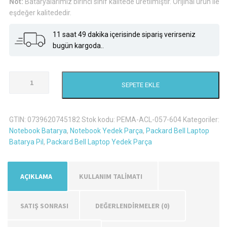
Not:
Bataryalarımız birinci sınıf kalitede üretilmiştir. Orijinal ürün ile
eşdeğer kalitededir.
11 saat 49 dakika içerisinde sipariş verirseniz
bugün kargoda..
Packard
SEPETE EKLE
Bell
As10D51
Laptop
GTIN:
0739620745182
Stok kodu:
PEMA-ACL-057-604
Kategoriler:
Batarya
Notebook Batarya
,
Notebook Yedek Parça
,
Packard Bell Laptop
Pil
Batarya Pil
,
Packard Bell Laptop Yedek Parça
adet
AÇIKLAMA
KULLANIM TALİMATI
SATIŞ SONRASI
DEĞERLENDIRMELER (0)