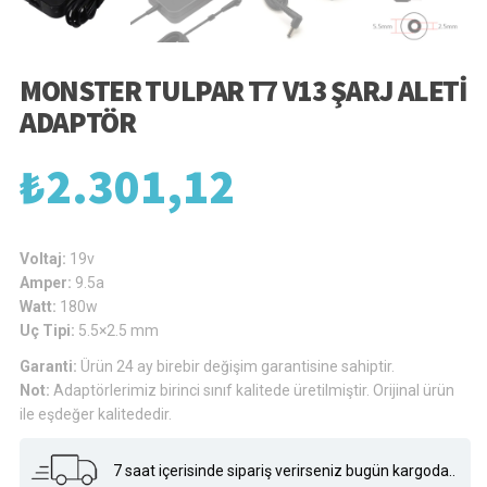
MONSTER TULPAR T7 V13 ŞARJ ALETI
ADAPTÖR
₺
2.301,12
Voltaj:
19v
Amper:
9.5a
Watt:
180w
Uç Tipi:
5.5×2.5 mm
Garanti:
Ürün 24 ay birebir değişim garantisine sahiptir.
Not:
Adaptörlerimiz birinci sınıf kalitede üretilmiştir. Orijinal ürün
ile eşdeğer kalitededir.
7 saat içerisinde sipariş verirseniz bugün kargoda..