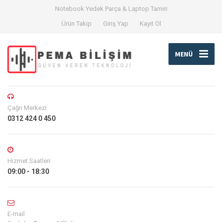
Notebook Yedek Parça & Laptop Tamiri
Ürün Takip
Giriş Yap
Kayıt Ol
MENÜ
Çağrı Merkezi
0312 424 0 450
Hizmet Saatleri
09:00 - 18:30
E-mail