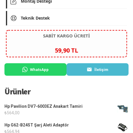
Montaj Desteği
Teknik Destek
SABİT KARGO ÜCRETİ
59,90 TL
WhatsApp
İletişim
Ürünler
Hp Pavilion DV7-6003EZ Anakart Tamiri
₺
564,00
Hp G62-B24ST Şarj Aleti Adaptör
₺
564,94