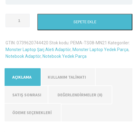
Monster
SEPETE EKLE
Tulpar
T7
V13
GTIN:
0739620744420
Stok kodu:
PEMA-TS08-MN21
Kategoriler:
Şarj
Monster Laptop Şarj Aleti Adaptör
,
Monster Laptop Yedek Parça
,
Aleti
Notebook Adaptör
,
Notebook Yedek Parça
Adaptör
adet
AÇIKLAMA
KULLANIM TALİMATI
SATIŞ SONRASI
DEĞERLENDIRMELER (0)
ÖDEME SEÇENEKLERİ