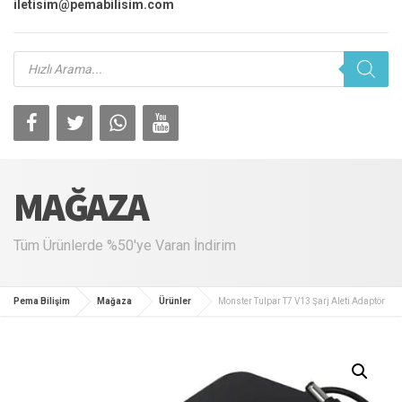
iletisim@pemabilisim.com
Products
search
MAĞAZA
Tüm Ürünlerde %50'ye Varan İndirim
Pema Bilişim
Mağaza
Ürünler
Monster Tulpar T7 V13 Şarj Aleti Adaptör