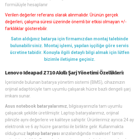
formülüyle hesaplanır
Verilen değerler referans olarak alınmalıdır. Ürünün gerçek
değerleri, çalışma süresi üzerinde önemli bir etkisi olmayan +/-
farklılıklar gösterebilir.
Satın aldığınız batarya için firmamızdan montaj talebinde
bulunabilirsiniz. Montaj işlemi, yapılan işçiliğe göre servis
ücretine tabidir. Konuyla ilgili detaylı bilgi almak için lütfen
bizimle iletişime geçiniz.
Lenovo Ideapad Z710 Akıllı Şarj Yönetimi Özellikleri:
İçerisinde bulunan batarya yönetim sistemi (BMS), cihazınızın
orijinal adaptörüyle tam uyumlu çalışarak hücre bazlı dengeli şarj
imkanı sunar.
Asus notebook bataryalarımız
, bilgisayarınızla tam uyumlu
çalışacak şekilde üretilmiştir. Laptop bataryalarımız, orijinal
pilinizle aynı değerlere ve kaliteye sahiptir. Ürünlerimiz ayrıca 24 ay
elektronik ve 6 ay hücre garantisi ile birlikte gelir. Kullanmakta
olduğunuz
laptop bataryası
arızalandığında maalesef tamiri