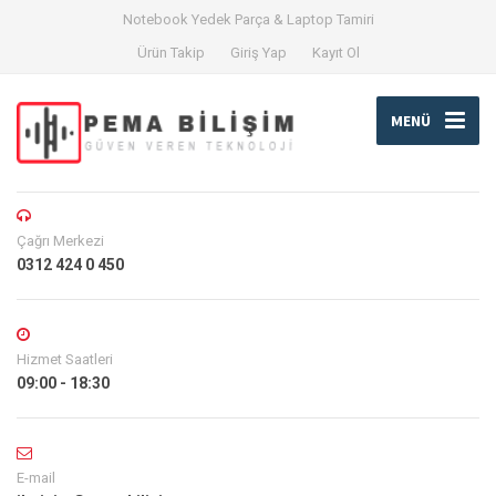
Notebook Yedek Parça & Laptop Tamiri
Ürün Takip
Giriş Yap
Kayıt Ol
MENÜ
Çağrı Merkezi
0312 424 0 450
Hizmet Saatleri
09:00 - 18:30
E-mail