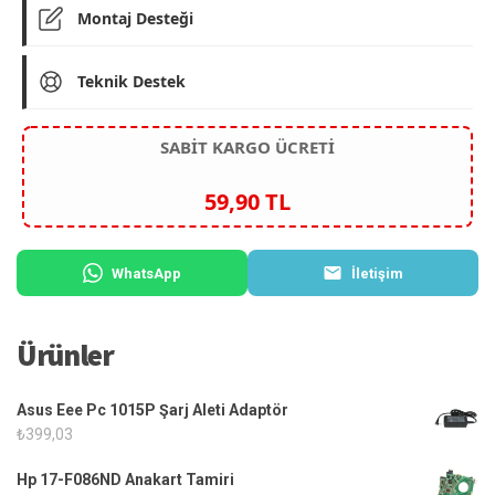
Montaj Desteği
Teknik Destek
SABİT KARGO ÜCRETİ
59,90 TL
WhatsApp
İletişim
Ürünler
Asus Eee Pc 1015P Şarj Aleti Adaptör
₺
399,03
Hp 17-F086ND Anakart Tamiri