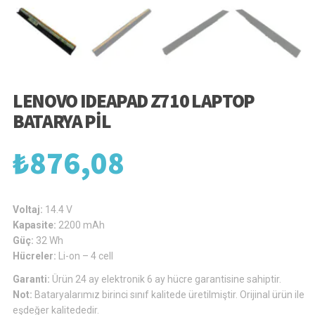
LENOVO IDEAPAD Z710 LAPTOP
BATARYA PIL
₺
876,08
Voltaj:
14.4 V
Kapasite:
2200 mAh
Güç:
32 Wh
Hücreler:
Li-on – 4 cell
Garanti:
Ürün 24 ay elektronik 6 ay hücre garantisine sahiptir.
Not:
Bataryalarımız birinci sınıf kalitede üretilmiştir. Orijinal ürün ile
eşdeğer kalitededir.