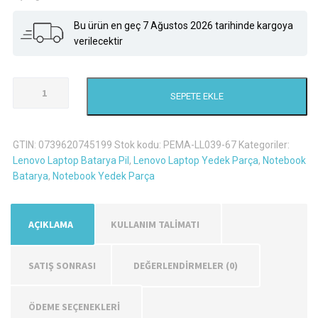
Bu ürün en geç 7 Ağustos 2026 tarihinde kargoya
verilecektir
Lenovo
SEPETE EKLE
Ideapad
Z710
Laptop
GTIN:
0739620745199
Stok kodu:
PEMA-LL039-67
Kategoriler:
Batarya
Lenovo Laptop Batarya Pil
,
Lenovo Laptop Yedek Parça
,
Notebook
Pil
Batarya
,
Notebook Yedek Parça
adet
AÇIKLAMA
KULLANIM TALİMATI
SATIŞ SONRASI
DEĞERLENDIRMELER (0)
ÖDEME SEÇENEKLERİ