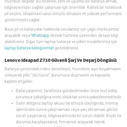
mümkün değildir. Bu nedenle, yeni ve uyumlu bir batarya almak,
bilgisayarınızın sağlıklı çalışması için önemlidir. Kaliteli bir notebook
pil seçimi, cihazınızın uzun ömürlü olmasını ve yüksek performans
göstermesini sağlar.
Asus pil ve bataryalar hakkında sorularınız için çağrı merkezimizi
arayabilir veya
Whatsapp
destek hattımız üzerinden detaylı bilgi
alabilirsiniz. Diğer tüm laptop batarya ve pilleri modellerimiz için
laptop batarya kategorimizi
gezebilirsiniz.
Lenovo Ideapad Z710 Güvenli Şarj Ve Deşarj Döngüsü:
Batarya içerisindeki mikro denetleyici, hücrelerin aşırı boşalmasını
önleyerek pilin “ölü hücre” durumuna düşmesini ve kapasite
kaybını engeller.
Bataryalarımız, tarafınıza gönderilmeden önce test edilip
sorunsuz çalıştığına emin olduktan sonra paketlenmektedir.
Satın aldığınız laptop aküsü tarafınıza ulaştığında, montaj
işleminden sonra çalışmaması veya şarj olmaması gibi bir
sorun yaşarsanız, bilgisayarınızda bir sorun olabilir. Böyle bir
durumla karşılaşırsanız, firmamızı arayarak teknik