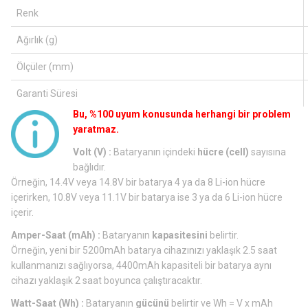
Renk
Ağırlık (g)
Ölçüler (mm)
Garanti Süresi
Bu, %100 uyum konusunda herhangi bir problem
yaratmaz.
Volt (V) :
Bataryanın içindeki
hücre (cell)
sayısına
bağlıdır.
Örneğin, 14.4V veya 14.8V bir batarya 4 ya da 8 Li-ion hücre
içerirken, 10.8V veya 11.1V bir batarya ise 3 ya da 6 Li-ion hücre
içerir.
Amper-Saat (mAh) :
Bataryanın
kapasitesini
belirtir.
Örneğin, yeni bir 5200mAh batarya cihazınızı yaklaşık 2.5 saat
kullanmanızı sağlıyorsa, 4400mAh kapasiteli bir batarya aynı
cihazı yaklaşık 2 saat boyunca çalıştıracaktır.
Watt-Saat (Wh) :
Bataryanın
gücünü
belirtir ve Wh = V x mAh