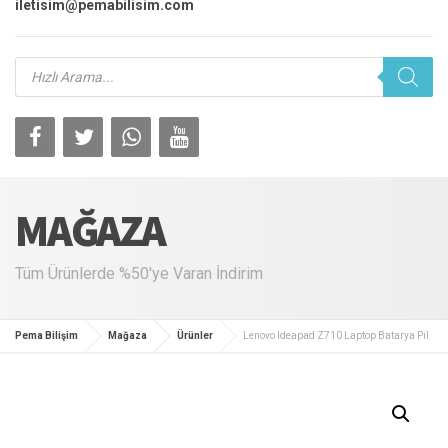
iletisim@pemabilisim.com
Products
search
MAĞAZA
Tüm Ürünlerde %50'ye Varan İndirim
Pema Bilişim
Mağaza
Ürünler
Lenovo Ideapad Z710 Laptop Batarya Pil