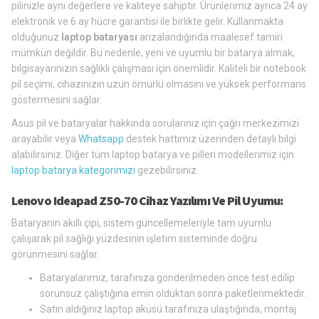
pilinizle aynı değerlere ve kaliteye sahiptir. Ürünlerimiz ayrıca 24 ay
elektronik ve 6 ay hücre garantisi ile birlikte gelir. Kullanmakta
olduğunuz
laptop bataryası
arızalandığında maalesef tamiri
mümkün değildir. Bu nedenle, yeni ve uyumlu bir batarya almak,
bilgisayarınızın sağlıklı çalışması için önemlidir. Kaliteli bir notebook
pil seçimi, cihazınızın uzun ömürlü olmasını ve yüksek performans
göstermesini sağlar.
Asus pil ve bataryalar hakkında sorularınız için çağrı merkezimizi
arayabilir veya
Whatsapp
destek hattımız üzerinden detaylı bilgi
alabilirsiniz. Diğer tüm laptop batarya ve pilleri modellerimiz için
laptop batarya kategorimizi
gezebilirsiniz.
Lenovo Ideapad Z50-70 Cihaz Yazılımı Ve Pil Uyumu:
Bataryanın akıllı çipi, sistem güncellemeleriyle tam uyumlu
çalışarak pil sağlığı yüzdesinin işletim sisteminde doğru
görünmesini sağlar.
Bataryalarımız, tarafınıza gönderilmeden önce test edilip
sorunsuz çalıştığına emin olduktan sonra paketlenmektedir.
Satın aldığınız laptop aküsü tarafınıza ulaştığında, montaj