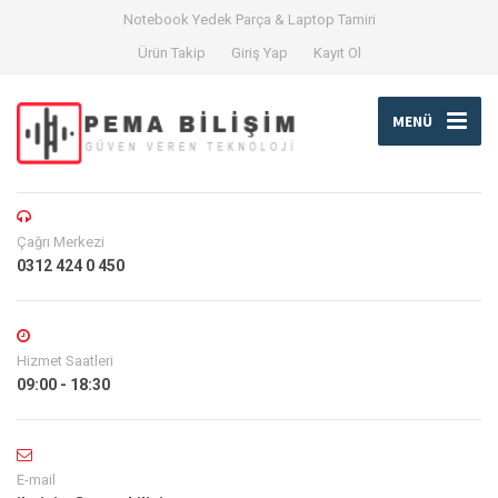
Notebook Yedek Parça & Laptop Tamiri
Ürün Takip
Giriş Yap
Kayıt Ol
MENÜ
Çağrı Merkezi
0312 424 0 450
Hizmet Saatleri
09:00 - 18:30
E-mail