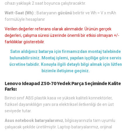
cihazı yaklaşık 2 saat boyunca çalıştıracaktır.
Watt-Saat (Wh) :
Bataryanın
gücünü
belirtir ve Wh = V x mAh
formülüyle hesaplanır
Verilen değerler referans olarak alınmalıdır. Ürünün gerçek
değerleri, çalışma süresi üzerinde önemli bir etkisi olmayan +/-
farklılıklar gösterebilir.
Satın aldığınız batarya için firmamızdan montaj talebinde
bulunabilirsiniz. Montaj işlemi, yapılan işçiliğe göre servis
ücretine tabidir. Konuyla ilgili detaylı bilgi almak için lütfen
bizimle iletişime geçiniz.
Lenovo Ideapad Z50-70 Yedek Parça Seçiminde Kalite
Farkı:
Birinci sınıf ABS plastik kasa ve yüksek kaliteli konnektörler,
fiziksel dayanıklılığın yanı sıra elektriksel iletkenliği de en üst
seviyede tutar.
Asus notebook bataryalarımız
, bilgisayarınızla tam uyumlu
çalışacak şekilde üretilmiştir. Laptop bataryalarımız, orijinal