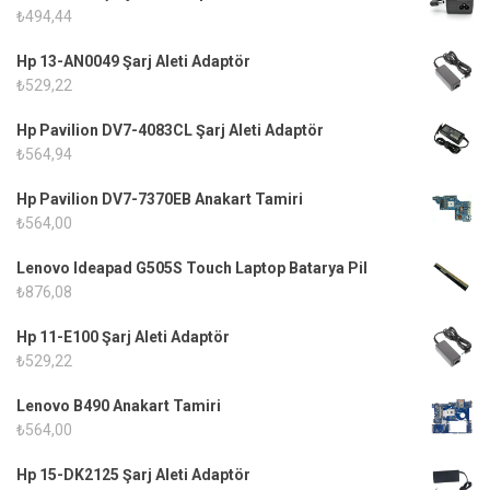
₺
494,44
Hp 13-AN0049 Şarj Aleti Adaptör
₺
529,22
Hp Pavilion DV7-4083CL Şarj Aleti Adaptör
₺
564,94
Hp Pavilion DV7-7370EB Anakart Tamiri
₺
564,00
Lenovo Ideapad G505S Touch Laptop Batarya Pil
₺
876,08
Hp 11-E100 Şarj Aleti Adaptör
₺
529,22
Lenovo B490 Anakart Tamiri
₺
564,00
Hp 15-DK2125 Şarj Aleti Adaptör