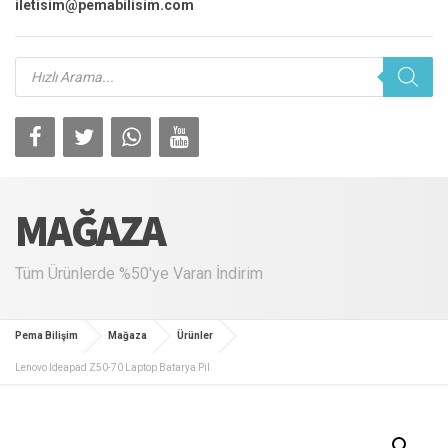
iletisim@pemabilisim.com
Products
search
MAĞAZA
Tüm Ürünlerde %50'ye Varan İndirim
Pema Bilişim
Mağaza
Ürünler
Lenovo Ideapad Z50-70 Laptop Batarya Pil