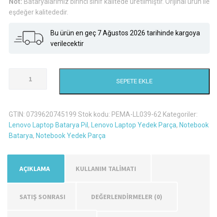
Not:
Bataryalarımız birinci sınıf kalitede üretilmiştir. Orijinal ürün ile
eşdeğer kalitededir.
Bu ürün en geç 7 Ağustos 2026 tarihinde kargoya
verilecektir
Lenovo
SEPETE EKLE
Ideapad
Z50-
70
GTIN:
0739620745199
Stok kodu:
PEMA-LL039-62
Kategoriler:
Laptop
Lenovo Laptop Batarya Pil
,
Lenovo Laptop Yedek Parça
,
Notebook
Batarya
Batarya
,
Notebook Yedek Parça
Pil
adet
AÇIKLAMA
KULLANIM TALİMATI
SATIŞ SONRASI
DEĞERLENDIRMELER (0)