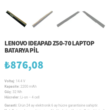
LENOVO IDEAPAD Z50-70 LAPTOP
BATARYA PIL
₺
876,08
Voltaj:
14.4 V
Kapasite:
2200 mAh
Güç:
32 Wh
Hücreler:
Li-on – 4 cell
Garanti:
Ürün 24 ay elektronik 6 ay hücre garantisine sahiptir.