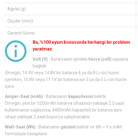
Ağırlık (g)
Ölçüler (mm)
Garanti Süresi
Bu, %100 uyum konusunda herhangi bir problem
yaratmaz.
Volt (V) :
Bataryanın içindeki
hücre (cell)
sayısına
bağlıdır.
Örneğin, 14.4V veya 14.8V bir batarya 4 ya da 8 Li-ion hücre
içerirken, 10.8V veya 11.1V bir batarya ise 3 ya da 6 Li-ion hücre
içerir.
Amper-Saat (mAh) :
Bataryanın
kapasitesini
belirtir.
Örneğin, yeni bir 5200mAh batarya cihazınızı yaklaşık 2.5 saat
kullanmanızı sağlıyorsa, 4400mAh kapasiteli bir batarya aynı
cihazı yaklaşık 2 saat boyunca çalıştıracaktır.
Watt-Saat (Wh) :
Bataryanın
gücünü
belirtir ve Wh = V x mAh
formülüyle hesaplanır