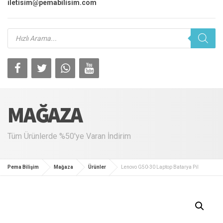
iletisim@pemabilisim.com
Products
search
MAĞAZA
Tüm Ürünlerde %50'ye Varan İndirim
Pema Bilişim
Mağaza
Ürünler
Lenovo G50-30 Laptop Batarya Pil