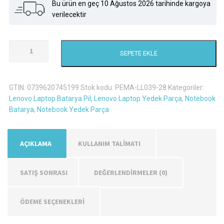
Bu ürün en geç 10 Ağustos 2026 tarihinde kargoya
verilecektir
Lenovo
SEPETE EKLE
G50-
30
Laptop
GTIN:
0739620745199
Stok kodu:
PEMA-LL039-28
Kategoriler:
Batarya
Lenovo Laptop Batarya Pil
,
Lenovo Laptop Yedek Parça
,
Notebook
Pil
Batarya
,
Notebook Yedek Parça
adet
AÇIKLAMA
KULLANIM TALİMATI
SATIŞ SONRASI
DEĞERLENDIRMELER (0)
ÖDEME SEÇENEKLERİ