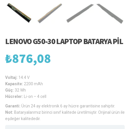
LENOVO G50-30 LAPTOP BATARYA PIL
₺
876,08
Voltaj:
14.4 V
Kapasite:
2200 mAh
Güç:
32 Wh
Hücreler:
Li-on – 4 cell
Garanti:
Ürün 24 ay elektronik 6 ay hücre garantisine sahiptir.
Not:
Bataryalarımız birinci sınıf kalitede üretilmiştir. Orijinal ürün ile
eşdeğer kalitededir.