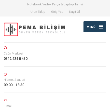
Notebook Yedek Parça & Laptop Tamiri
Ürün Takip
Giriş Yap
Kayıt Ol
MENÜ
Çağrı Merkezi
0312 424 0 450
Hizmet Saatleri
09:00 - 18:30
E-mail