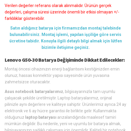
Verilen değerler referans olarak alınmalıdır. Ürünün gerçek
değerleri, çalışma süresi üzerinde önemli bir etkisi olmayan +/-
farklılıklar gösterebilir.
Satın aldığınız batarya için firmamızdan montaj talebinde
bulunabilirsiniz. Montaj işlemi, yapılan işçiliğe göre servis
ücretine tabidir. Konuyla ilgili detaylı bilgi almak için lütfen
bizimle iletişime geçiniz.
Lenovo G50-30 Batarya Değişiminde Dikkat Edilecekler:
Montaj öncesi cihazınızın enerji bağlantısını kestiğinizden emin
olunuz; hassas konnektör yapısı sayesinde ürün yuvasına
zahmetsizce oturacaktır.
Asus notebook bataryalarımız
, bilgisayarınızla tam uyumlu
çalışacak şekilde üretilmiştir. Laptop bataryalarımız, orijinal
pilinizle aynı değerlere ve kaliteye sahiptir. Ürünlerimiz ayrıca 24 ay
elektronik ve 6 ay hücre garantisi ile birlikte gelir. Kullanmakta
olduğunuz
laptop bataryası
arızalandığında maalesef tamiri
mümkün değildir. Bu nedenle, yeni ve uyumlu bir batarya almak,
bilgisayarınızın sağlıklı çalışması için önemlidir. Kaliteli bir notebook