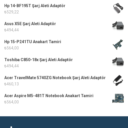
Hp 14-BF195T Şarj Aleti Adaptör
₺
529,22
Asus X5E Şarj Aleti Adaptör
₺
494,44
Hp 15-P241TU Anakart Tamiri
₺
564,00
Toshiba C850-18x Şarj Aleti Adaptör
₺
494,44
Acer TravelMate 5740ZG Notebook Şarj Aleti Adaptör
₺
460,13
Acer Aspire M5-481T Notebook Anakart Tamiri
₺
564,00