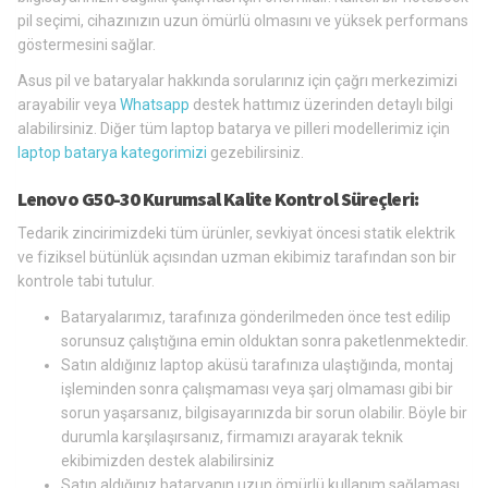
pil seçimi, cihazınızın uzun ömürlü olmasını ve yüksek performans
göstermesini sağlar.
Asus pil ve bataryalar hakkında sorularınız için çağrı merkezimizi
arayabilir veya
Whatsapp
destek hattımız üzerinden detaylı bilgi
alabilirsiniz. Diğer tüm laptop batarya ve pilleri modellerimiz için
laptop batarya kategorimizi
gezebilirsiniz.
Lenovo G50-30 Kurumsal Kalite Kontrol Süreçleri:
Tedarik zincirimizdeki tüm ürünler, sevkiyat öncesi statik elektrik
ve fiziksel bütünlük açısından uzman ekibimiz tarafından son bir
kontrole tabi tutulur.
Bataryalarımız, tarafınıza gönderilmeden önce test edilip
sorunsuz çalıştığına emin olduktan sonra paketlenmektedir.
Satın aldığınız laptop aküsü tarafınıza ulaştığında, montaj
işleminden sonra çalışmaması veya şarj olmaması gibi bir
sorun yaşarsanız, bilgisayarınızda bir sorun olabilir. Böyle bir
durumla karşılaşırsanız, firmamızı arayarak teknik
ekibimizden destek alabilirsiniz
Satın aldığınız bataryanın uzun ömürlü kullanım sağlaması