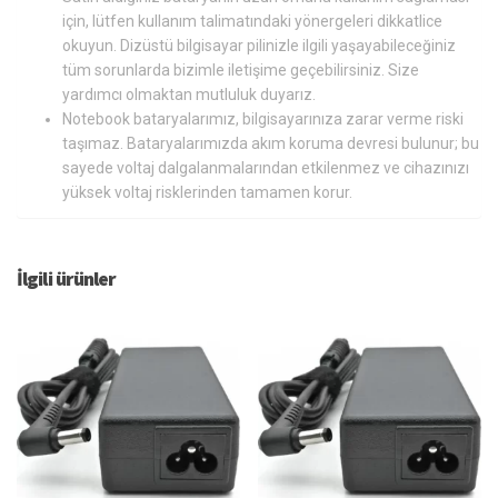
için, lütfen kullanım talimatındaki yönergeleri dikkatlice
okuyun. Dizüstü bilgisayar pilinizle ilgili yaşayabileceğiniz
tüm sorunlarda bizimle iletişime geçebilirsiniz. Size
yardımcı olmaktan mutluluk duyarız.
Notebook bataryalarımız, bilgisayarınıza zarar verme riski
taşımaz. Bataryalarımızda akım koruma devresi bulunur; bu
sayede voltaj dalgalanmalarından etkilenmez ve cihazınızı
yüksek voltaj risklerinden tamamen korur.
İlgili ürünler