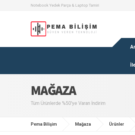
Notebook Yedek Parça & Laptop Tamiri
A
İl
MAĞAZA
Tüm Ürünlerde %50'ye Varan İndirim
Pema Bilişim
Mağaza
Ürünler