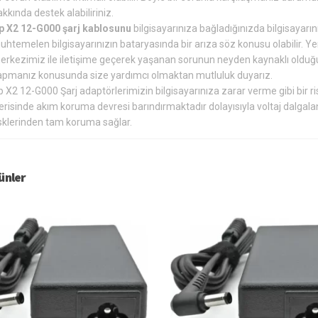
kkında destek alabiliriniz.
p X2 12-G000 şarj kablosunu
bilgisayarınıza bağladığınızda bilgisayarın
uhtemelen bilgisayarınızın bataryasında bir arıza söz konusu olabilir. Y
erkezimiz ile iletişime geçerek yaşanan sorunun neyden kaynaklı olduğun
apmanız konusunda size yardımcı olmaktan mutluluk duyarız.
 X2 12-G000 Şarj adaptörlerimizin bilgisayarınıza zarar verme gibi bir r
çerisinde akım koruma devresi barındırmaktadır dolayısıyla voltaj dalgal
isklerinden tam koruma sağlar.
rünler