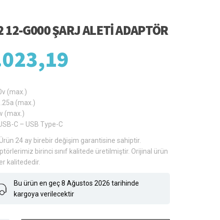
2 12-G000 ŞARJ ALETI ADAPTÖR
.023,19
0v (max.)
.25a (max.)
w (max.)
USB-C – USB Type-C
Ürün 24 ay birebir değişim garantisine sahiptir.
törlerimiz birinci sınıf kalitede üretilmiştir. Orijinal ürün
er kalitededir.
Bu ürün en geç 8 Ağustos 2026 tarihinde
kargoya verilecektir