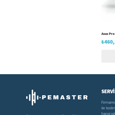
Asus Pro
₺
460,
SERVİ
Firmamız
ile tesl
hangi iş