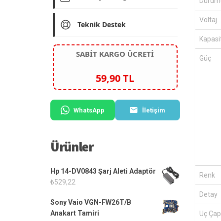
Durum
Voltaj
Teknik Destek
Kapasi
SABİT KARGO ÜCRETİ
Güç
59,90 TL
WhatsApp
İletişim
Ürünler
Hp 14-DV0843 Şarj Aleti Adaptör
Renk
₺
529,22
Detay
Sony Vaio VGN-FW26T/B
Anakart Tamiri
Uç Çap