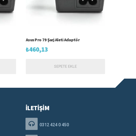
Asus Pro 79 Şarj Aleti Adaptör
₺
460,13
SEPETE EKLE
İLETİŞİM
0312 424 0 450