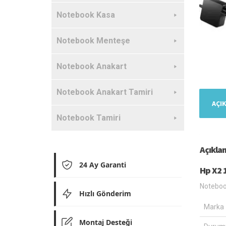
Notebook Kasa
Notebook Menteşe
Notebook Anakart
Notebook Anakart Tamiri
AÇI
Notebook Tamiri
Açıkla
24 Ay Garanti
Hp X2 
Notebook
Hızlı Gönderim
Marka
Montaj Desteği