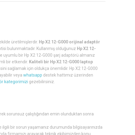
kilde üretilmişlerdir.
Hp X2 12-G000 orijinal adaptör
rantisi bulunmaktadır. Kullanmış olduğunuz
Hp X2 12-
e uyumlu bir Hp X2 12-G000 şarj adaptörü almanız
li bir etkendir.
Kaliteli bir Hp X2 12-G000 laptop
ini sağlamak için oldukça önemlidir. Hp X2 12-G000
ayabilir veya
whatsapp
destek hattımız üzerinden
ör kategorimizi
gezebilirsiniz.
erek sorunsuz çalıştığından emin olunduktan sonra
ile ilgili bir sorun yaşamanız durumunda bilgisayarınızda
umunda firmamızı arayarak teknik ekibimizden konu