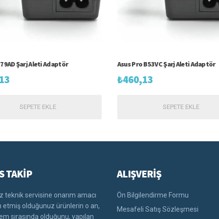
 79AD Şarj Aleti Adaptör
Asus Pro B53VC Şarj Aleti Adaptör
13
₺
460,13
SEPETE EKLE
SEPETE EKLE
S TAKİP
ALIŞVERİŞ
 teknik servisine onarım amacı
Ön Bilgilendirme Formu
im etmiş olduğunuz ürünlerin o an,
Mesafeli Satış Sözleşmesi
lem sırasında olduğunu, yapılan