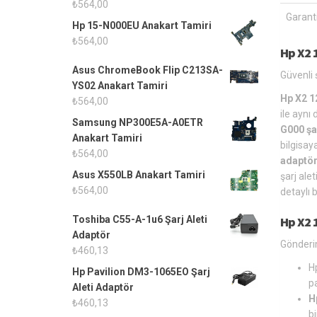
₺
564,00
Garanti
Hp 15-N000EU Anakart Tamiri
₺
564,00
Hp X2 
Asus ChromeBook Flip C213SA-
Güvenli ş
YS02 Anakart Tamiri
Hp X2 1
₺
564,00
ile aynı
Samsung NP300E5A-A0ETR
G000 şa
Anakart Tamiri
bilgisay
₺
564,00
adaptö
Asus X550LB Anakart Tamiri
şarj ale
₺
564,00
detaylı 
Toshiba C55-A-1u6 Şarj Aleti
Hp X2 
Adaptör
Gönderim
₺
460,13
H
Hp Pavilion DM3-1065EO Şarj
p
Aleti Adaptör
H
₺
460,13
bi