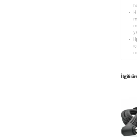
ha
H
m
m
y
Hp
i
r
İlgili ü