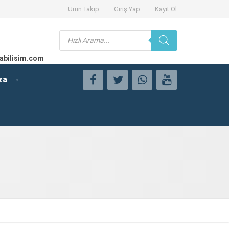
Ürün Takip
Giriş Yap
Kayıt Ol
Products
search
abilisim.com
za