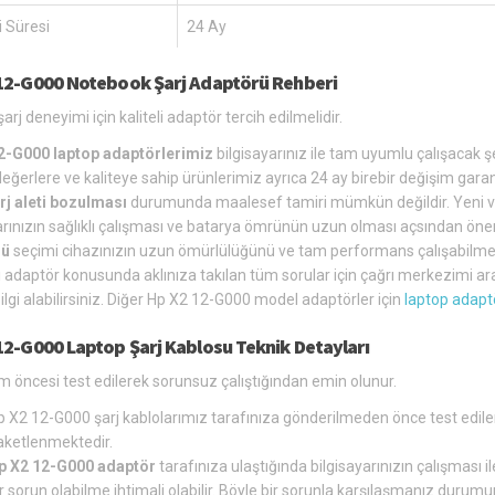
 Süresi
24 Ay
12-G000 Notebook Şarj Adaptörü Rehberi
arj deneyimi için kaliteli adaptör tercih edilmelidir.
2-G000 laptop adaptörlerimiz
bilgisayarınız ile tam uyumlu çalışacak şe
 değerlere ve kaliteye sahip ürünlerimiz ayrıca 24 ay birebir değişim ga
rj aleti bozulması
durumunda maalesef tamiri mümkün değildir. Yeni v
arınızın sağlıklı çalışması ve batarya ömrünün uzun olması açsından önem
rü
seçimi cihazınızın uzun ömürlülüğünü ve tam performans çalışabilmes
ti adaptör konusunda aklınıza takılan tüm sorular için çağrı merkezimi ar
bilgi alabilirsiniz. Diğer Hp X2 12-G000 model adaptörler için
laptop adapt
12-G000 Laptop Şarj Kablosu Teknik Detayları
 öncesi test edilerek sorunsuz çalıştığından emin olunur.
p X2 12-G000 şarj kablolarımız tarafınıza gönderilmeden önce test edil
aketlenmektedir.
p X2 12-G000 adaptör
tarafınıza ulaştığında bilgisayarınızın çalışması 
r sorun olabilme ihtimali olabilir. Böyle bir sorunla karşılaşmanız dur