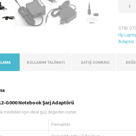
Hp
X2
12-
G000
GTIN:
07
Şarj
Hp Laptop
Aleti
Adaptör
,
Adaptör
adet
KLAMA
KULLANIM TALİMATI
SATIŞ SONRASI
DEĞE
ma
12-G000 Notebook Şarj Adaptörü
 modelleri için ideal güç değerleri sunar.
Pemaster