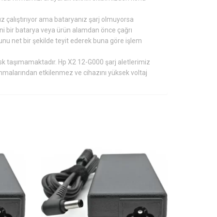
ız çalıştırıyor ama bataryanız şarj olmuyorsa
eni bir batarya veya ürün alamdan önce çağrı
u net bir şekilde teyit ederek buna göre işlem
isk taşımamaktadır. Hp X2 12-G000 şarj aletlerimiz
anmalarından etkilenmez ve cihazını yüksek voltaj