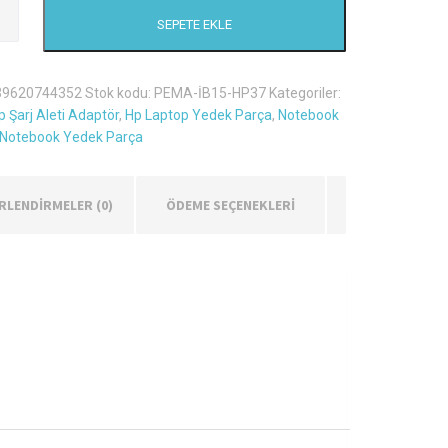
SEPETE EKLE
39620744352
Stok kodu:
PEMA-İB15-HP37
Kategoriler:
 Şarj Aleti Adaptör
,
Hp Laptop Yedek Parça
,
Notebook
Notebook Yedek Parça
RLENDIRMELER (0)
ÖDEME SEÇENEKLERİ