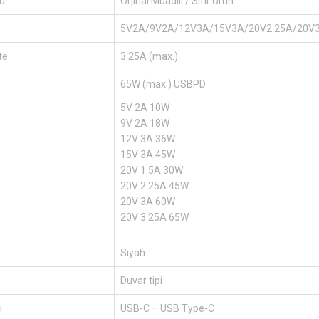
u
Orjinal Muadili / Sıfır Ürün
5V2A/9V2A/12V3A/15V3A/20V2.25A/20V3
te
3.25A (max.)
65W (max.) USBPD
5V 2A 10W
9V 2A 18W
12V 3A 36W
15V 3A 45W
20V 1.5A 30W
20V 2.25A 45W
20V 3A 60W
20V 3.25A 65W
Siyah
Duvar tipi
ı
USB-C – USB Type-C