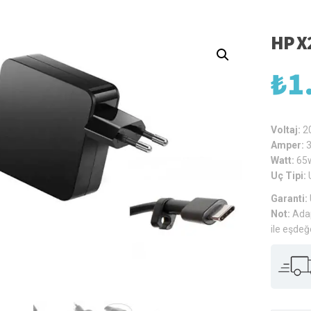
HP X
₺
1
Voltaj:
2
Amper:
3
Watt:
65
Uç Tipi:
Garanti:
Not:
Adap
ile eşdeğ