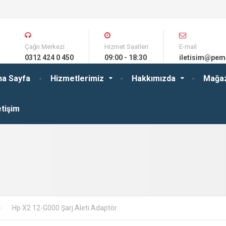
Çağrı Merkezi
Hizmet Saatleri
E-mail
0312 424 0 450
09:00 - 18:30
iletisim@pem
na Sayfa
Hizmetlerimiz
Hakkımızda
Mağa
etişim
Hp X2 12-G000 Şarj Aleti Adaptör