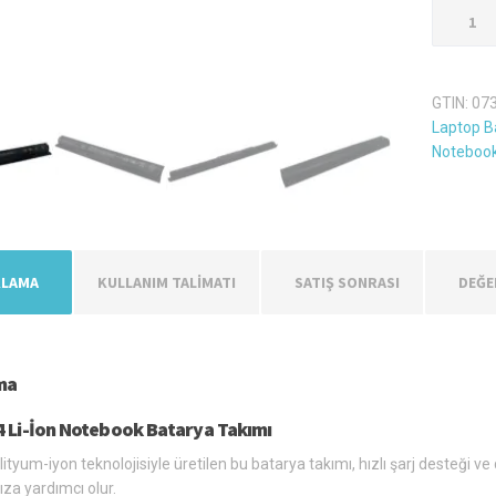
Hp
Vıo4
Laptop
Batarya
GTIN:
07
Pil
Laptop Ba
adet
Notebook
KLAMA
KULLANIM TALİMATI
SATIŞ SONRASI
DEĞE
ma
4 Li-İon Notebook Batarya Takımı
ityum-iyon teknolojisiyle üretilen bu batarya takımı, hızlı şarj desteği v
a yardımcı olur.