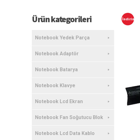
Ürün kategorileri
İndirim!
Notebook Yedek Parça
Notebook Adaptör
Notebook Batarya
Notebook Klavye
Notebook Lcd Ekran
Notebook Fan Soğutucu Blok
Notebook Lcd Data Kablo