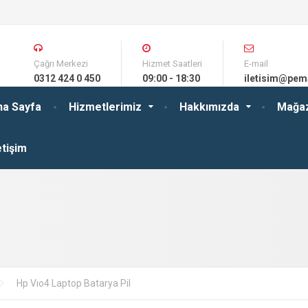
Çağrı Merkezi
Hizmet Saatleri
E-mail
0312 424 0 450
09:00 - 18:30
iletisim@pem
na Sayfa
Hizmetlerimiz
Hakkımızda
Mağa
etişim
Hp Vıo4 Laptop Batarya Pil