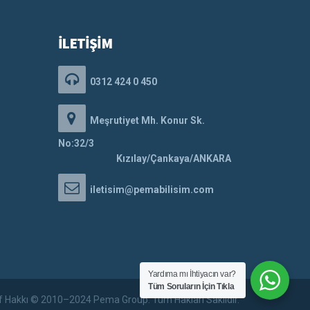
İLETİŞİM
0312 424 0 450
Meşrutiyet Mh. Konur Sk.
No:32/3
Kızılay/Çankaya/ANKARA
iletisim@pemabilisim.com
Yardıma mı İhtiyacın var?
Tüm Soruların İçin Tıkla
if Hakkı © 2010–2024 Pema Group. Tüm Hakları Saklıdır.