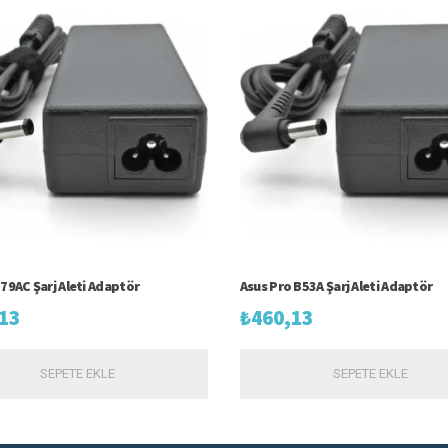
 79AC Şarj Aleti Adaptör
Asus Pro B53A Şarj Aleti Adaptör
13
₺
460,13
SEPETE EKLE
SEPETE EKLE