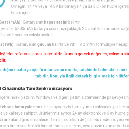
Örneğin, 14.4V veya 14.8V bir batarya 4 ya da 8 Li-ion hücre içerirk
hücre içerir.
aat (mAh) :
Bataryanın
kapasitesini
belirtir.
 yeni bir 5200mAh batarya cihazınızı yaklaşık 2.5 saat kullanmanızı sağl
 2 saat boyunca çalıştıracaktır.
at (Wh) :
Bataryanın
gücünü
belirtir ve Wh = V x mAh formülüyle hesapl
değerler referans olarak alınmalıdır. Ürünün gerçek değerleri, çalışma süre
lir.
aldığınız batarya için firmamızdan montaj talebinde bulunabilirsiniz. 
tabidir. Konuyla ilgili detaylı bilgi almak için lütf
4 Cihazınızla Tam Senkronizasyon:
içerisindeki yazılım, Windows ve diğer işletim sistemlerinde pil seviyesin
tebook bataryalarımız
, bilgisayarınızla tam uyumlu çalışacak şekilde üre
e ve kaliteye sahiptir. Ürünlerimiz ayrıca 24 ay elektronik ve 6 ay hücre g
sı
arızalandığında maalesef tamiri mümkün değildir. Bu nedenle, yeni ve u
ı için önemlidir. Kaliteli bir notebook pil seçimi, cihazınızın uzun ömür