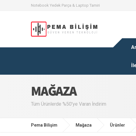
Notebook Yedek Parça & Laptop Tamiri
A
İl
MAĞAZA
Tüm Ürünlerde %50'ye Varan İndirim
Pema Bilişim
Mağaza
Ürünler