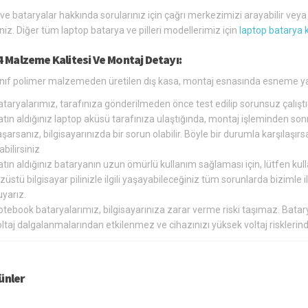
 ve bataryalar hakkında sorularınız için çağrı merkezimizi arayabilir vey
siniz. Diğer tüm laptop batarya ve pilleri modellerimiz için
laptop batarya 
4 Malzeme Kalitesi Ve Montaj Detayı:
sınıf polimer malzemeden üretilen dış kasa, montaj esnasında esneme ya
ataryalarımız, tarafınıza gönderilmeden önce test edilip sorunsuz çalış
tın aldığınız laptop aküsü tarafınıza ulaştığında, montaj işleminden so
şarsanız, bilgisayarınızda bir sorun olabilir. Böyle bir durumla karşılaş
abilirsiniz
tın aldığınız bataryanın uzun ömürlü kullanım sağlaması için, lütfen kul
züstü bilgisayar pilinizle ilgili yaşayabileceğiniz tüm sorunlarda bizimle
yarız.
otebook bataryalarımız, bilgisayarınıza zarar verme riski taşımaz. Bat
oltaj dalgalanmalarından etkilenmez ve cihazınızı yüksek voltaj riskler
rünler