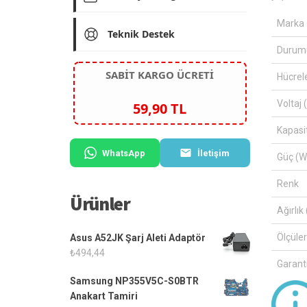
Marka
Teknik Destek
Durum
SABİT KARGO ÜCRETİ
Hücrel
Voltaj 
59,90 TL
Kapasi
WhatsApp
İletişim
Güç (W
Renk
Ürünler
Ağırlık 
Ölçüle
Asus A52JK Şarj Aleti Adaptör
₺
494,44
Garanti
Samsung NP355V5C-S0BTR
Anakart Tamiri