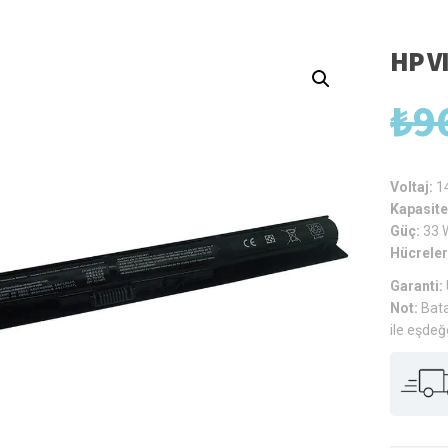
HP V
₺
9
Voltaj:
1
Kapasite
Güç:
33 
Hücreler
Garanti:
Not:
Bata
ile eşdeğ