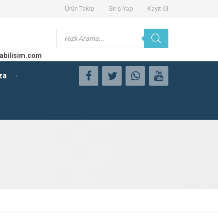
Ürün Takip
Giriş Yap
Kayıt Ol
Products
search
abilisim.com
za