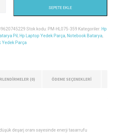
SEPETE EKLE
39620745229
Stok kodu:
PM-HL075-359
Kategoriler:
Hp
tarya Pil
,
Hp Laptop Yedek Parça
,
Notebook Batarya
,
 Yedek Parça
RLENDIRMELER (0)
ÖDEME SEÇENEKLERİ
e düşük deşarj oranı sayesinde enerji tasarrufu