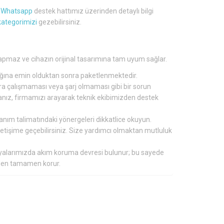
a
Whatsapp
destek hattımız üzerinden detaylı bilgi
kategorimizi
gezebilirsiniz.
pmaz ve cihazın orijinal tasarımına tam uyum sağlar.
tığına emin olduktan sonra paketlenmektedir.
nra çalışmaması veya şarj olmaması gibi bir sorun
ırsanız, firmamızı arayarak teknik ekibimizden destek
lanım talimatındaki yönergeleri dikkatlice okuyun.
 iletişime geçebilirsiniz. Size yardımcı olmaktan mutluluk
aryalarımızda akım koruma devresi bulunur; bu sayede
inden tamamen korur.