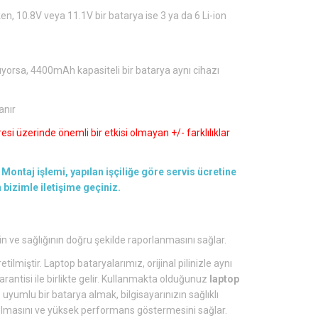
en, 10.8V veya 11.1V bir batarya ise 3 ya da 6 Li-ion
ıyorsa, 4400mAh kapasiteli bir batarya aynı cihazı
anır
si üzerinde önemli bir etkisi olmayan +/- farklılıklar
Montaj işlemi, yapılan işçiliğe göre servis ücretine
en bizimle iletişime geçiniz.
in ve sağlığının doğru şekilde raporlanmasını sağlar.
tilmiştir. Laptop bataryalarımız, orijinal pilinizle aynı
arantisi ile birlikte gelir. Kullanmakta olduğunuz
laptop
yumlu bir batarya almak, bilgisayarınızın sağlıklı
lü olmasını ve yüksek performans göstermesini sağlar.