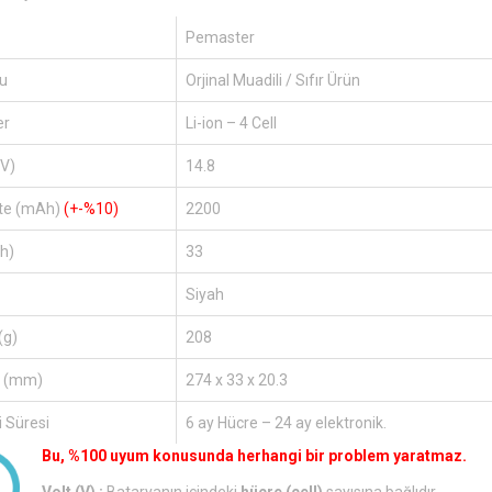
Pemaster
u
Orjinal Muadili / Sıfır Ürün
er
Li-ion – 4 Cell
(V)
14.8
te (mAh)
(+-%10)
2200
h)
33
Siyah
(g)
208
r (mm)
274 x 33 x 20.3
 Süresi
6 ay Hücre – 24 ay elektronik.
Bu, %100 uyum konusunda herhangi bir problem yaratmaz.
Volt (V) :
Bataryanın içindeki
hücre (cell)
sayısına bağlıdır.