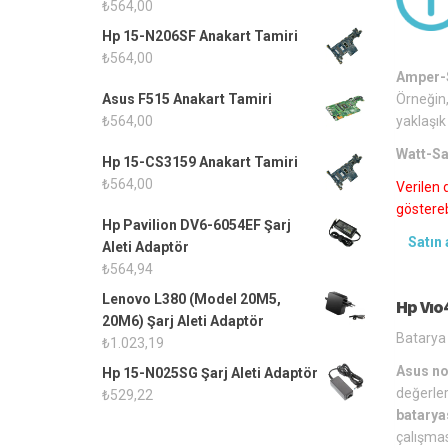
₺
564,00
Hp 15-N206SF Anakart Tamiri
₺
564,00
Amper-S
Örneğin,
Asus F515 Anakart Tamiri
yaklaşık
₺
564,00
Watt-Sa
Hp 15-CS3159 Anakart Tamiri
₺
564,00
Verilen 
gösterebi
Hp Pavilion DV6-6054EF Şarj
Satın 
Aleti Adaptör
₺
564,94
Lenovo L380 (Model 20M5,
Hp Vıo
20M6) Şarj Aleti Adaptör
Batarya 
₺
1.023,19
Asus no
Hp 15-N025SG Şarj Aleti Adaptör
değerler
₺
529,22
batarya
çalışmas