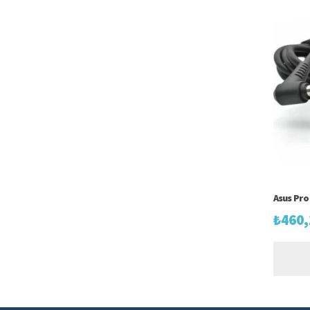
Asus Pro
₺
460,