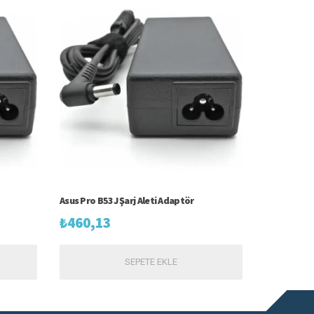
Asus Pro B53J Şarj Aleti Adaptör
₺
460,13
SEPETE EKLE