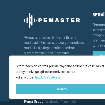
SERVİ
Firmamız
ile tesl
hangi iş
Pemaster markası bir Pema Bilişim
işlemler
markasıdır. Firmamız pazar yerlerinde bu
tüm ayrın
marka ile siz değerli müşterilerime
hizmet vermektedir. Pemaster
ÜR
markasının tüm hakları Pema bilişim'e
aittir.
Sitemizden en verimli şekilde faydalanabilmeniz ve kullanıcı
deneyiminizi geliştirebilmemiz için çerez
kullanıyoruz.
Gizliklik Politikası
Tamam
Pema Group
Tarafından Yapılmıştır.