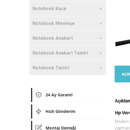
Notebook Kasa
Notebook Menteşe
Notebook Anakart
Notebook Anakart Tamiri
Notebook Tamiri
AÇI
24 Ay Garanti
Açıkla
Hızlı Gönderim
Hp Vıo
Modern l
Montaj Desteği
yapmanız