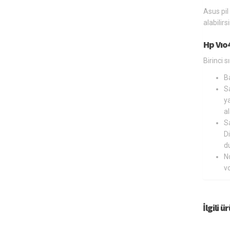
Asus pil
alabilir
Hp Vıo
Birinci 
B
Sa
ya
al
Sa
Di
du
N
v
İlgili ü