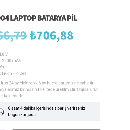
IO4 LAPTOP BATARYA PIL
Orijinal
Şu
66,79
₺
706,88
fiyat:
andaki
4.8 V
:
2200 mAh
Wh
₺966,79.
fiyat:
:
Li-ion – 4 Cell
Ürün 24 ay elektronik 6 ay hücre garantisine sahiptir.
ryalarımız birinci sınıf kalitede üretilmiştir. Orijinal ürün
₺706,88.
er kalitededir.
8 saat 4 dakika içerisinde sipariş verirseniz
bugün kargoda..