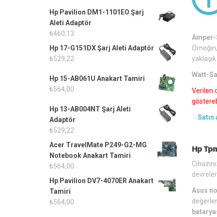
Hp Pavilion DM1-1101EO Şarj
Aleti Adaptör
₺
460,13
Amper-S
Örneğin,
Hp 17-G151DX Şarj Aleti Adaptör
yaklaşık
₺
529,22
Watt-Sa
Hp 15-AB061U Anakart Tamiri
₺
564,00
Verilen 
gösterebi
Hp 13-AB004NT Şarj Aleti
Satın 
Adaptör
₺
529,22
Acer TravelMate P249-G2-MG
Hp Tpn
Notebook Anakart Tamiri
Cihazını
₺
564,00
devreler
Hp Pavilion DV7-4070ER Anakart
Asus no
Tamiri
değerler
₺
564,00
batarya