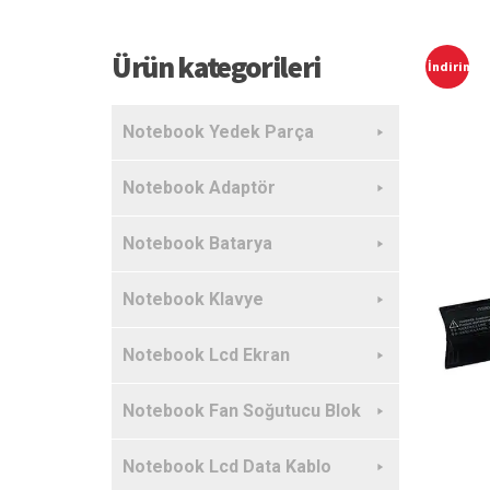
Ürün kategorileri
İndirim!
Notebook Yedek Parça
Notebook Adaptör
Notebook Batarya
Notebook Klavye
Notebook Lcd Ekran
Notebook Fan Soğutucu Blok
Notebook Lcd Data Kablo