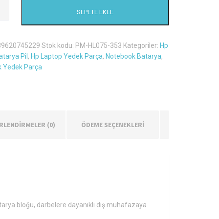
SEPETE EKLE
39620745229
Stok kodu:
PM-HL075-353
Kategoriler:
Hp
tarya Pil
,
Hp Laptop Yedek Parça
,
Notebook Batarya
,
 Yedek Parça
RLENDIRMELER (0)
ÖDEME SEÇENEKLERİ
tarya bloğu, darbelere dayanıklı dış muhafazaya