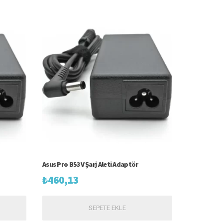
Asus Pro B53V Şarj Aleti Adaptör
₺
460,13
SEPETE EKLE