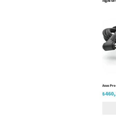
İlgili ü
Asus Pro
₺
460,