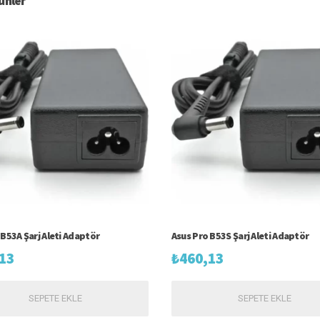
rünler
 B53A Şarj Aleti Adaptör
Asus Pro B53S Şarj Aleti Adaptör
13
₺
460,13
SEPETE EKLE
SEPETE EKLE