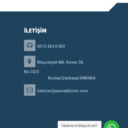
İLETİŞİM
0312 424 0 450
Meşrutiyet Mh. Konur Sk.
No:32/3
Kızılay/Çankaya/ANKARA
iletisim@pemabilisim.com
Yardıma mı İhtiyacın var?