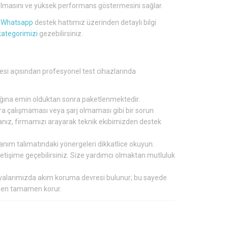
lü olmasını ve yüksek performans göstermesini sağlar.
a
Whatsapp
destek hattımız üzerinden detaylı bilgi
kategorimizi
gezebilirsiniz.
gesi açısından profesyonel test cihazlarında
tığına emin olduktan sonra paketlenmektedir.
nra çalışmaması veya şarj olmaması gibi bir sorun
ırsanız, firmamızı arayarak teknik ekibimizden destek
lanım talimatındaki yönergeleri dikkatlice okuyun.
 iletişime geçebilirsiniz. Size yardımcı olmaktan mutluluk
aryalarımızda akım koruma devresi bulunur; bu sayede
inden tamamen korur.