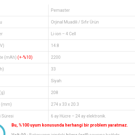
Pemaster
u
Orjinal Muadili / Sıfır Ürün
er
Li-ion – 4 Cell
(V)
14.8
te (mAh)
(+-%10)
2200
h)
33
Siyah
(g)
208
r (mm)
274 x 33 x 20.3
 Süresi
6 ay Hücre – 24 ay elektronik.
Bu, %100 uyum konusunda herhangi bir problem yaratmaz.
Volt (V) :
Bataryanın içindeki
hücre (cell)
sayısına bağlıdır.