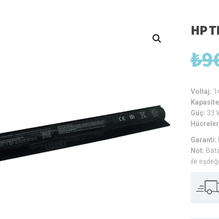
HP T
₺
9
Voltaj:
1
Kapasite
Güç:
33 
Hücreler
Garanti:
Not:
Bata
ile eşdeğ