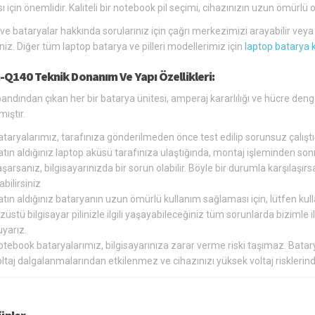
ı için önemlidir. Kaliteli bir notebook pil seçimi, cihazınızın uzun ömür
 ve bataryalar hakkında sorularınız için çağrı merkezimizi arayabilir vey
siniz. Diğer tüm laptop batarya ve pilleri modellerimiz için
laptop batarya 
-Q140 Teknik Donanım Ve Yapı Özellikleri:
andından çıkan her bir batarya ünitesi, amperaj kararlılığı ve hücre den
ıştır.
ataryalarımız, tarafınıza gönderilmeden önce test edilip sorunsuz çalış
tın aldığınız laptop aküsü tarafınıza ulaştığında, montaj işleminden so
şarsanız, bilgisayarınızda bir sorun olabilir. Böyle bir durumla karşılaş
abilirsiniz
tın aldığınız bataryanın uzun ömürlü kullanım sağlaması için, lütfen kul
züstü bilgisayar pilinizle ilgili yaşayabileceğiniz tüm sorunlarda bizimle
yarız.
otebook bataryalarımız, bilgisayarınıza zarar verme riski taşımaz. Bat
oltaj dalgalanmalarından etkilenmez ve cihazınızı yüksek voltaj riskler