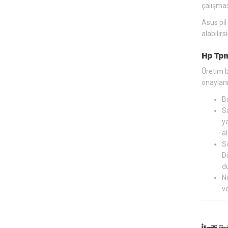
çalışmas
Asus pil
alabilir
Hp Tpn
Üretim b
onaylanm
B
Sa
ya
al
Sa
Di
du
N
v