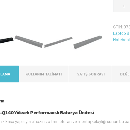
Hp
Tpn-
Q140
Laptop
GTIN:
07
Batarya
Laptop Ba
Pil
Notebook
adet
KLAMA
KULLANIM TALİMATI
SATIŞ SONRASI
DEĞE
ma
-Q140 Yüksek Performanslı Batarya Ünitesi
k kasa yapısıyla cihazınıza tam oturan ve montaj kolaylığı sunan bu ba