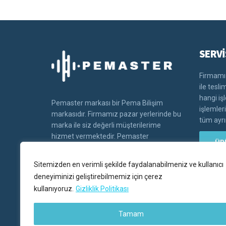
SERVİ
Firmamız
ile tesl
hangi iş
Pemaster markası bir Pema Bilişim
işlemler
markasıdır. Firmamız pazar yerlerinde bu
tüm ayrın
marka ile siz değerli müşterilerime
hizmet vermektedir. Pemaster
ÜR
markasının tüm hakları Pema bilişim'e
aittir.
Sitemizden en verimli şekilde faydalanabilmeniz ve kullanıcı
deneyiminizi geliştirebilmemiz için çerez
kullanıyoruz.
Gizliklik Politikası
Tamam