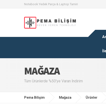
Notebook Yedek Parça & Laptop Tamiri
A
İl
MAĞAZA
Tüm Ürünlerde %50'ye Varan İndirim
Pema Bilişim
Mağaza
Ürünler