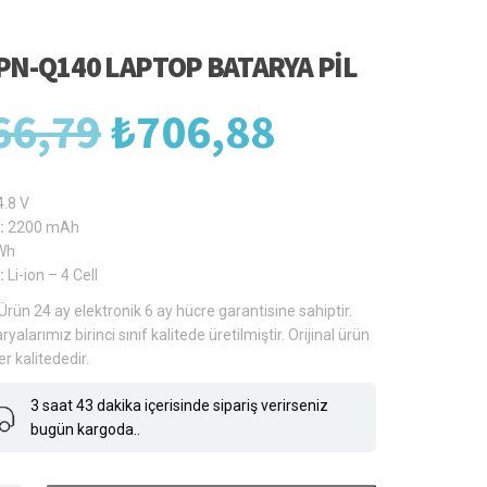
PN-Q140 LAPTOP BATARYA PIL
Orijinal
Şu
66,79
₺
706,88
fiyat:
andaki
4.8 V
:
2200 mAh
Wh
₺966,79.
fiyat:
:
Li-ion – 4 Cell
Ürün 24 ay elektronik 6 ay hücre garantisine sahiptir.
ryalarımız birinci sınıf kalitede üretilmiştir. Orijinal ürün
₺706,88.
er kalitededir.
3 saat 43 dakika içerisinde sipariş verirseniz
bugün kargoda..