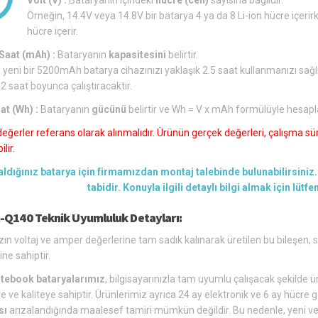
Örneğin, 14.4V veya 14.8V bir batarya 4 ya da 8 Li-ion hücre içerirk
hücre içerir.
aat (mAh) :
Bataryanın
kapasitesini
belirtir.
 yeni bir 5200mAh batarya cihazınızı yaklaşık 2.5 saat kullanmanızı sağl
 2 saat boyunca çalıştıracaktır.
at (Wh) :
Bataryanın
gücünü
belirtir ve Wh = V x mAh formülüyle hesapl
değerler referans olarak alınmalıdır. Ürünün gerçek değerleri, çalışma süre
lir.
aldığınız batarya için firmamızdan montaj talebinde bulunabilirsiniz. 
tabidir. Konuyla ilgili detaylı bilgi almak için lütf
-Q140 Teknik Uyumluluk Detayları:
zın voltaj ve amper değerlerine tam sadık kalınarak üretilen bu bileşen,
ine sahiptir.
tebook bataryalarımız
, bilgisayarınızla tam uyumlu çalışacak şekilde üre
e ve kaliteye sahiptir. Ürünlerimiz ayrıca 24 ay elektronik ve 6 ay hücre g
sı
arızalandığında maalesef tamiri mümkün değildir. Bu nedenle, yeni ve u