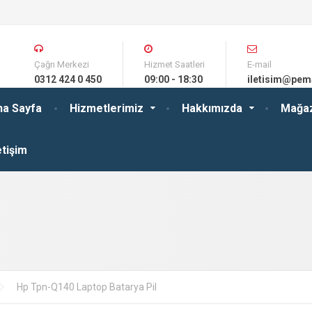
Çağrı Merkezi
Hizmet Saatleri
E-mail
0312 424 0 450
09:00 - 18:30
iletisim@pem
na Sayfa
Hizmetlerimiz
Hakkımızda
Mağa
etişim
Hp Tpn-Q140 Laptop Batarya Pil