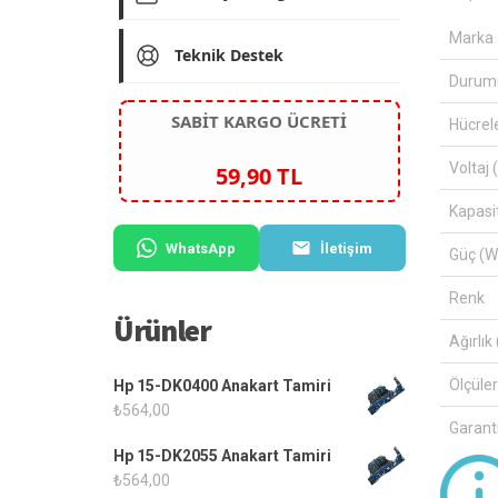
Marka
Teknik Destek
Durum
SABİT KARGO ÜCRETİ
Hücrel
Voltaj 
59,90 TL
Kapasi
WhatsApp
İletişim
Güç (W
Renk
Ürünler
Ağırlık 
Ölçüle
Hp 15-DK0400 Anakart Tamiri
₺
564,00
Garanti
Hp 15-DK2055 Anakart Tamiri
₺
564,00