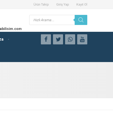
Ürün Takip
Giriş Yap
Kayıt Ol
Products
search
abilisim.com
za