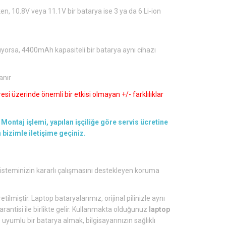
en, 10.8V veya 11.1V bir batarya ise 3 ya da 6 Li-ion
ıyorsa, 4400mAh kapasiteli bir batarya aynı cihazı
anır
si üzerinde önemli bir etkisi olmayan +/- farklılıklar
Montaj işlemi, yapılan işçiliğe göre servis ücretine
en bizimle iletişime geçiniz.
 sisteminizin kararlı çalışmasını destekleyen koruma
tilmiştir. Laptop bataryalarımız, orijinal pilinizle aynı
arantisi ile birlikte gelir. Kullanmakta olduğunuz
laptop
yumlu bir batarya almak, bilgisayarınızın sağlıklı