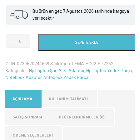
Bu ürün en geç 7 Ağustos 2026 tarihinde kargoya
verilecektir
Hp
SEPETE EKLE
Probook
430
G1
GTIN:
0739620744659
Stok kodu:
PEMA-HC02-HP2262
Şarj
Kategoriler:
Hp Laptop Şarj Aleti Adaptör
,
Hp Laptop Yedek Parça
,
Aleti
Notebook Adaptör
,
Notebook Yedek Parça
Adaptör
adet
AÇIKLAMA
KULLANIM TALİMATI
SATIŞ SONRASI
DEĞERLENDIRMELER (0)
ÖDEME SEÇENEKLERİ