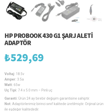
HP PROBOOK 430 G1 ŞARJ ALETI
ADAPTÖR
₺
529,69
Voltaj:
18.5v
Amper:
3.5a
Watt:
65w
Uç Tipi:
7.4 x 5.0 mm – Pinli uç
Garanti:
Ürün 24 ay birebir değişim garantisine sahiptir.
Not:
Adaptörlerimiz birinci sınıf kalitede üretilmiştir. Orijinal ürün
ile eşdeğer kalitededir.