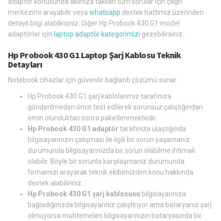
adaptör konusunda aklınıza takılan tüm sorular için çağrı
merkezimi arayabilir veya
whatsapp
destek hattımız üzerinden
detaylı bilgi alabilirsiniz. Diğer Hp Probook 430 G1 model
adaptörler için
laptop adaptör kategorimizi
gezebilirsiniz.
Hp Probook 430 G1 Laptop Şarj Kablosu Teknik
Detayları
Notebook cihazlar için güvenilir bağlantı çözümü sunar.
Hp Probook 430 G1 şarj kablolarımız tarafınıza
gönderilmeden önce test edilerek sorunsuz çalıştığından
emin olunduktan sonra paketlenmektedir.
Hp Probook 430 G1 adaptör
tarafınıza ulaştığında
bilgisayarınızın çalışması ile ilgili bir sorun yaşamanız
durumunda bilgisayarınızda bir sorun olabilme ihtimali
olabilir. Böyle bir sorunla karşılaşmanız durumunda
firmamızı arayarak teknik ekibimizden konu hakkında
destek alabiliriniz.
Hp Probook 430 G1 şarj kablosunu
bilgisayarınıza
bağladığınızda bilgisayarınız çalıştırıyor ama bataryanız şarj
olmuyorsa muhtemelen bilgisayarınızın bataryasında bir