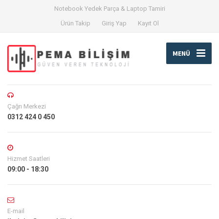
Notebook Yedek Parça & Laptop Tamiri
Ürün Takip
Giriş Yap
Kayıt Ol
MENÜ
Çağrı Merkezi
0312 424 0 450
Hizmet Saatleri
09:00 - 18:30
E-mail