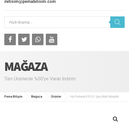
iletisim@pemabilisim.com
Products
search
MAĞAZA
Tüm Ürünlerde %50'ye Varan İndirim
Pema Bilişim
Mağaza
Ürünler
Hp Probook 430 G1 Şarj Aleti Adaptör