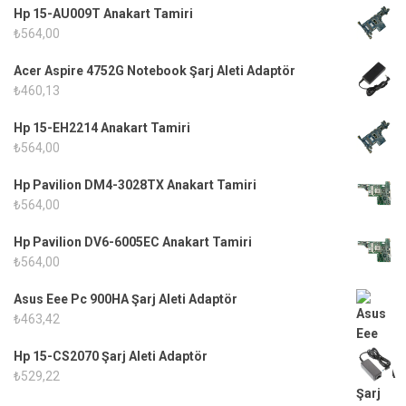
Hp 15-AU009T Anakart Tamiri
₺
564,00
Acer Aspire 4752G Notebook Şarj Aleti Adaptör
₺
460,13
Hp 15-EH2214 Anakart Tamiri
₺
564,00
Hp Pavilion DM4-3028TX Anakart Tamiri
₺
564,00
Hp Pavilion DV6-6005EC Anakart Tamiri
₺
564,00
Asus Eee Pc 900HA Şarj Aleti Adaptör
₺
463,42
Hp 15-CS2070 Şarj Aleti Adaptör
₺
529,22