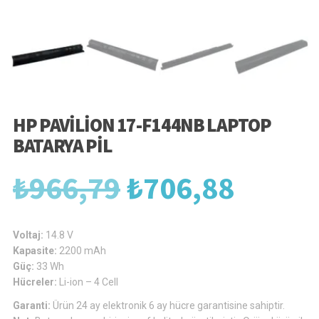
HP PAVILION 17-F144NB LAPTOP
BATARYA PIL
Orijinal
Şu
₺
966,79
₺
706,88
fiyat:
andak
Voltaj:
14.8 V
Kapasite:
2200 mAh
Güç:
33 Wh
₺966,79.
fiyat:
Hücreler:
Li-ion – 4 Cell
Garanti:
Ürün 24 ay elektronik 6 ay hücre garantisine sahiptir.