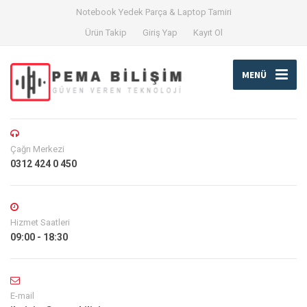
Notebook Yedek Parça & Laptop Tamiri
Ürün Takip
Giriş Yap
Kayıt Ol
MENÜ
Çağrı Merkezi
0312 424 0 450
Hizmet Saatleri
09:00 - 18:30
E-mail