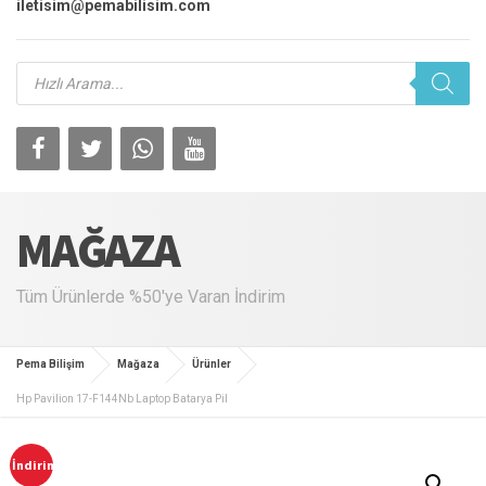
iletisim@pemabilisim.com
Products
search
MAĞAZA
Tüm Ürünlerde %50'ye Varan İndirim
Pema Bilişim
Mağaza
Ürünler
Hp Pavilion 17-F144Nb Laptop Batarya Pil
İndirim!