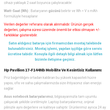
cihazı yaklaşık 2 saat boyunca çalıştıracaktır.
Watt-Saat (Wh) :
Bataryanın
gücünü
belirtir ve Wh = V x mAh
formülüyle hesaplanır
Verilen değerler referans olarak alınmalıdır. Ürünün gerçek
değerleri, çalışma süresi üzerinde önemli bir etkisi olmayan +/-
farklılıklar gösterebilir.
Satın aldığınız batarya için firmamızdan montaj talebinde
bulunabilirsiniz. Montaj işlemi, yapılan işçiliğe göre servis
ücretine tabidir. Konuyla ilgili detaylı bilgi almak için lütfen
bizimle iletişime geçiniz.
Hp Pavilion 17-F144Nb Mobilite Ve Kesintisiz Kullanım:
Priz bağımlılığını ortadan kaldıran bu yüksek kapasiteli hücre
yapısı, ofis ve saha çalışmalarınızda size ihtiyacınız olan enerjiyi
sağlar.
Asus notebook bataryalarımız
, bilgisayarınızla tam uyumlu
çalışacak şekilde üretilmiştir. Laptop bataryalarımız, orijinal
pilinizle aynı değerlere ve kaliteye sahiptir. Ürünlerimiz ayrıca 24 ay