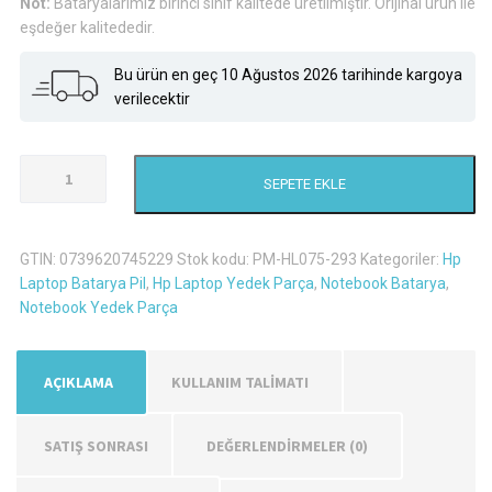
Not:
Bataryalarımız birinci sınıf kalitede üretilmiştir. Orijinal ürün ile
₺706,
eşdeğer kalitededir.
Bu ürün en geç 10 Ağustos 2026 tarihinde kargoya
verilecektir
Hp
SEPETE EKLE
Pavilion
17-
F144Nb
GTIN:
0739620745229
Stok kodu:
PM-HL075-293
Kategoriler:
Hp
Laptop
Laptop Batarya Pil
,
Hp Laptop Yedek Parça
,
Notebook Batarya
,
Batarya
Notebook Yedek Parça
Pil
adet
AÇIKLAMA
KULLANIM TALİMATI
SATIŞ SONRASI
DEĞERLENDIRMELER (0)