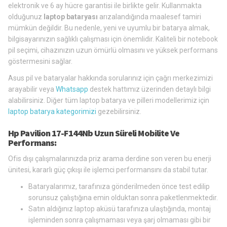
elektronik ve 6 ay hücre garantisi ile birlikte gelir. Kullanmakta
olduğunuz
laptop bataryası
arızalandığında maalesef tamiri
mümkün değildir. Bu nedenle, yeni ve uyumlu bir batarya almak,
bilgisayarınızın sağlıklı çalışması için önemlidir. Kaliteli bir notebook
pil seçimi, cihazınızın uzun ömürlü olmasını ve yüksek performans
göstermesini sağlar.
Asus pil ve bataryalar hakkında sorularınız için çağrı merkezimizi
arayabilir veya
Whatsapp
destek hattımız üzerinden detaylı bilgi
alabilirsiniz. Diğer tüm laptop batarya ve pilleri modellerimiz için
laptop batarya kategorimizi
gezebilirsiniz.
Hp Pavilion 17-F144Nb Uzun Süreli Mobilite Ve
Performans:
Ofis dışı çalışmalarınızda priz arama derdine son veren bu enerji
ünitesi, kararlı güç çıkışı ile işlemci performansını da stabil tutar.
Bataryalarımız, tarafınıza gönderilmeden önce test edilip
sorunsuz çalıştığına emin olduktan sonra paketlenmektedir.
Satın aldığınız laptop aküsü tarafınıza ulaştığında, montaj
işleminden sonra çalışmaması veya şarj olmaması gibi bir