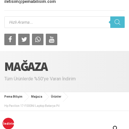
iletisim@pemabilisim.com
Products
search
MAĞAZA
Tüm Ürünlerde %50'ye Varan İndirim
Pema Bilişim
Mağaza
Ürünler
Hp Pavilion 17-F000Nl Laptop Batarya Pil
İndirim!