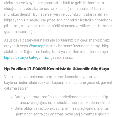
elektronik ve 6 ay hücre garantisi ile birlikte gelir. Kullanmakta
olduğunuz
laptop bataryası
arızalandığında maalesef tamiri
mümkün değildir. Bu nedenle, yeni ve uyumlu bir batarya almak,
bilgisayarınızın sağlıklı çalışması için önemlidir. Kaliteli bir notebook
pil seçimi, cihazınızın uzun ömürlü olmasını ve yüksek performans
göstermesini sağlar.
Asus pil ve bataryalar hakkında sorularınız için çağrı merkezimizi
arayabilir veya
Whatsapp
destek hattımız üzerinden detaylı bilgi
alabilirsiniz. Diğer tüm laptop batarya ve pilleri modellerimiz için
laptop batarya kategorimizi
gezebilirsiniz.
Hp Pavilion 17-F000Nl Kesintisiz Ve Güvenilir Güç Akışı:
Voltaj dalgalanmalarına karşı dirençli konnektör yapısı, veri
kaybına neden olabilecek ani kapanmaların önüne geçerek güvenli
çalışma sağlar.
Bataryalarımız, tarafınıza gönderilmeden önce test edilip
sorunsuz çalıştığına emin olduktan sonra paketlenmektedir.
Satın aldığınız laptop aküsü tarafınıza ulaştığında, montaj
işleminden sonra çalışmaması veya şarj olmaması gibi bir