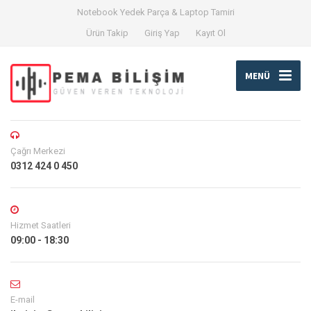
Notebook Yedek Parça & Laptop Tamiri
Ürün Takip
Giriş Yap
Kayıt Ol
MENÜ
Çağrı Merkezi
0312 424 0 450
Hizmet Saatleri
09:00 - 18:30
E-mail