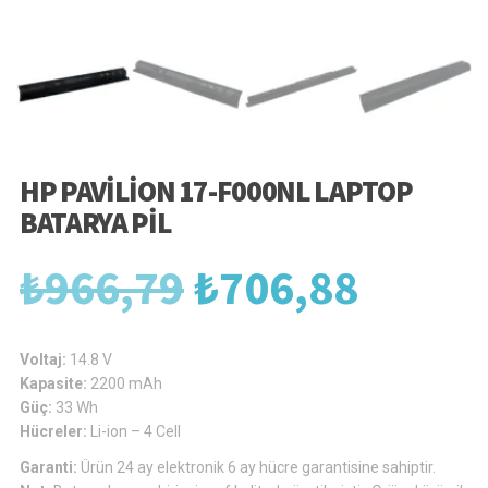
HP PAVILION 17-F000NL LAPTOP
BATARYA PIL
Orijinal
Şu
₺
966,79
₺
706,88
fiyat:
andak
Voltaj:
14.8 V
Kapasite:
2200 mAh
Güç:
33 Wh
₺966,79.
fiyat:
Hücreler:
Li-ion – 4 Cell
Garanti:
Ürün 24 ay elektronik 6 ay hücre garantisine sahiptir.