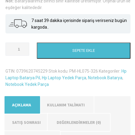
Not:
Bataryalarımız birinci sınıf kalitede üretilmiştir. Orijinal ürün ile
₺706,
eşdeğer kalitededir.
7 saat 39 dakika içerisinde sipariş verirseniz bugün
kargoda..
Hp
SEPETE EKLE
Pavilion
17-
F000Nl
GTIN:
0739620745229
Stok kodu:
PM-HL075-326
Kategoriler:
Hp
Laptop
Laptop Batarya Pil
,
Hp Laptop Yedek Parça
,
Notebook Batarya
,
Batarya
Notebook Yedek Parça
Pil
adet
AÇIKLAMA
KULLANIM TALİMATI
SATIŞ SONRASI
DEĞERLENDIRMELER (0)