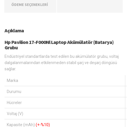
ÖDEME SEÇENEKLERİ
Açıklama
Hp Pavilion 17-F000Nl Laptop Akümülatör (Batarya)
Grubu
Endüstriyel standartlarda test edilen bu akümülatör grubu, voltaj
dalgalanmalarından etkilenmeden stabil şarj ve deşarj döngüsü
sağlar.
Marka
Durumu
Hücreler
Voltaj (V)
Kapasite (mAh)
(+-%10)