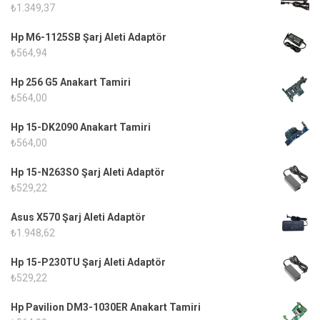
₺
1.349,37
Hp M6-1125SB Şarj Aleti Adaptör
₺
564,94
Hp 256 G5 Anakart Tamiri
₺
564,00
Hp 15-DK2090 Anakart Tamiri
₺
564,00
Hp 15-N263SO Şarj Aleti Adaptör
₺
529,22
Asus X570 Şarj Aleti Adaptör
₺
1.948,62
Hp 15-P230TU Şarj Aleti Adaptör
₺
529,22
Hp Pavilion DM3-1030ER Anakart Tamiri