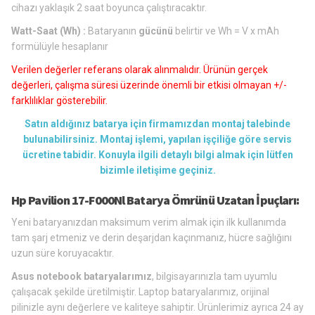
cihazı yaklaşık 2 saat boyunca çalıştıracaktır.
Watt-Saat (Wh) :
Bataryanın
gücünü
belirtir ve Wh = V x mAh
formülüyle hesaplanır
Verilen değerler referans olarak alınmalıdır. Ürünün gerçek
değerleri, çalışma süresi üzerinde önemli bir etkisi olmayan +/-
farklılıklar gösterebilir.
Satın aldığınız batarya için firmamızdan montaj talebinde
bulunabilirsiniz. Montaj işlemi, yapılan işçiliğe göre servis
ücretine tabidir. Konuyla ilgili detaylı bilgi almak için lütfen
bizimle iletişime geçiniz.
Hp Pavilion 17-F000Nl Batarya Ömrünü Uzatan İpuçları:
Yeni bataryanızdan maksimum verim almak için ilk kullanımda
tam şarj etmeniz ve derin deşarjdan kaçınmanız, hücre sağlığını
uzun süre koruyacaktır.
Asus notebook bataryalarımız
, bilgisayarınızla tam uyumlu
çalışacak şekilde üretilmiştir. Laptop bataryalarımız, orijinal
pilinizle aynı değerlere ve kaliteye sahiptir. Ürünlerimiz ayrıca 24 ay