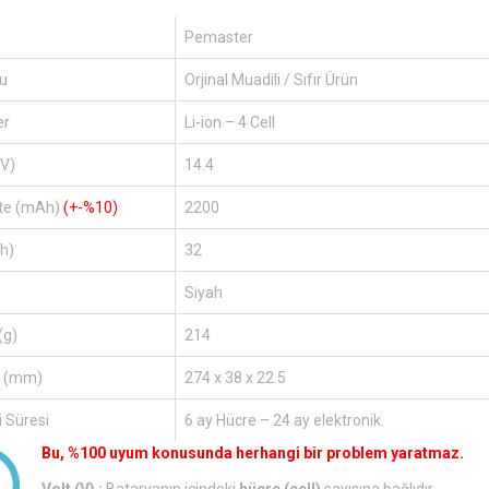
Pemaster
u
Orjinal Muadili / Sıfır Ürün
er
Li-ion – 4 Cell
(V)
14.4
te (mAh)
(+-%10)
2200
h)
32
Siyah
(g)
214
r (mm)
274 x 38 x 22.5
 Süresi
6 ay Hücre – 24 ay elektronik.
Bu, %100 uyum konusunda herhangi bir problem yaratmaz.
Volt (V) :
Bataryanın içindeki
hücre (cell)
sayısına bağlıdır.