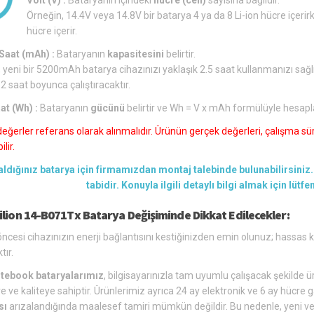
Örneğin, 14.4V veya 14.8V bir batarya 4 ya da 8 Li-ion hücre içerirk
hücre içerir.
aat (mAh) :
Bataryanın
kapasitesini
belirtir.
 yeni bir 5200mAh batarya cihazınızı yaklaşık 2.5 saat kullanmanızı sağl
 2 saat boyunca çalıştıracaktır.
at (Wh) :
Bataryanın
gücünü
belirtir ve Wh = V x mAh formülüyle hesapl
değerler referans olarak alınmalıdır. Ürünün gerçek değerleri, çalışma süre
lir.
aldığınız batarya için firmamızdan montaj talebinde bulunabilirsiniz. 
tabidir. Konuyla ilgili detaylı bilgi almak için lütf
ilion 14-B071Tx Batarya Değişiminde Dikkat Edilecekler:
ncesi cihazınızın enerji bağlantısını kestiğinizden emin olunuz; hassa
tır.
tebook bataryalarımız
, bilgisayarınızla tam uyumlu çalışacak şekilde üre
e ve kaliteye sahiptir. Ürünlerimiz ayrıca 24 ay elektronik ve 6 ay hücre g
sı
arızalandığında maalesef tamiri mümkün değildir. Bu nedenle, yeni ve u