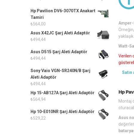
Hp Pavilion DV6-3070TX Anakart
Tamiri
Amper-S
₺
564,00
Örneğin,
Asus X42JC Şarj Aleti Adaptör
yaklaşık
₺
494,44
Watt-Sa
Asus D515 Şarj Aleti Adaptör
Verilen 
₺
494,44
gösterebi
Sony Vaio VGN-SR240N/B Şarj
Satın 
Aleti Adaptör
₺
494,44
Hp Pav
Hp 15-AB127A Şarj Aleti Adaptör
₺
564,94
Montaj ö
oturacak
Hp 10-E010NR Şarj Aleti Adaptör
Asus no
₺
529,22
değerler
batarya