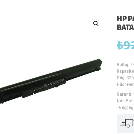
HP P
BATA
₺
9
Voltaj:
1
Kapasite
Güç:
32 
Hücreler
Garanti:
Not:
Bata
ile eşdeğ