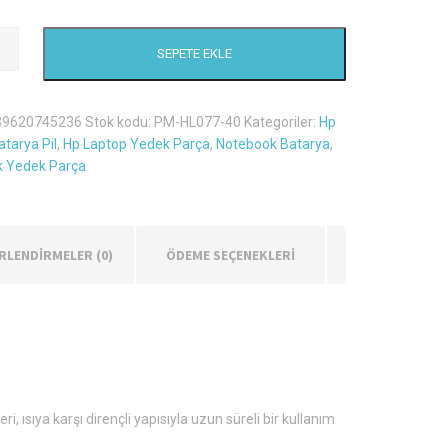
SEPETE EKLE
39620745236
Stok kodu:
PM-HL077-40
Kategoriler:
Hp
tarya Pil
,
Hp Laptop Yedek Parça
,
Notebook Batarya
,
 Yedek Parça
RLENDIRMELER (0)
ÖDEME SEÇENEKLERİ
 ısıya karşı dirençli yapısıyla uzun süreli bir kullanım