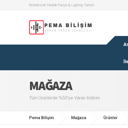
Notebook Yedek Parça & Laptop Tamiri
A
İl
MAĞAZA
Tüm Ürünlerde %50'ye Varan İndirim
Pema Bilişim
Mağaza
Ürünler