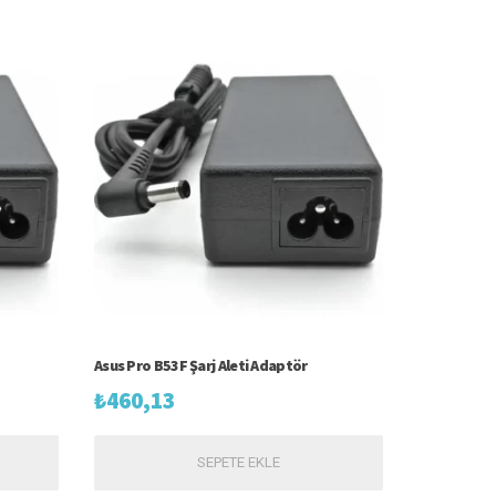
Asus Pro B53F Şarj Aleti Adaptör
₺
460,13
SEPETE EKLE