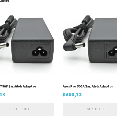
rünler
 79AF Şarj Aleti Adaptör
Asus Pro B53A Şarj Aleti Adaptör
13
₺
460,13
SEPETE EKLE
SEPETE EKLE