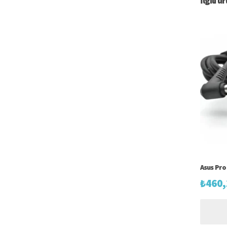
İlgili ü
Asus Pro
₺
460,