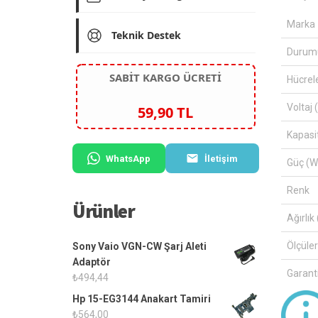
Marka
Teknik Destek
Durum
SABİT KARGO ÜCRETİ
Hücrel
Voltaj 
59,90 TL
Kapasi
WhatsApp
İletişim
Güç (W
Renk
Ürünler
Ağırlık 
Ölçüle
Sony Vaio VGN-CW Şarj Aleti
Adaptör
Garanti
₺
494,44
Hp 15-EG3144 Anakart Tamiri
₺
564,00