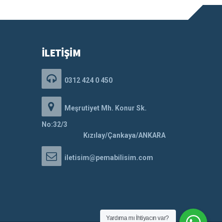
İLETİŞİM
0312 424 0 450
Meşrutiyet Mh. Konur Sk.
No:32/3
Kızılay/Çankaya/ANKARA
iletisim@pemabilisim.com
Yardıma mı İhtiyacın var?