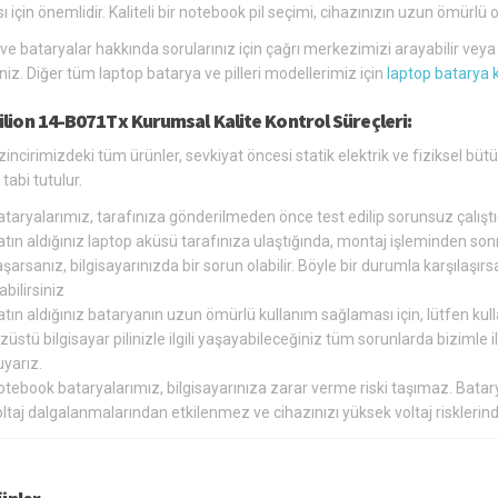
ı için önemlidir. Kaliteli bir notebook pil seçimi, cihazınızın uzun ömür
 ve bataryalar hakkında sorularınız için çağrı merkezimizi arayabilir vey
siniz. Diğer tüm laptop batarya ve pilleri modellerimiz için
laptop batarya 
ilion 14-B071Tx Kurumsal Kalite Kontrol Süreçleri:
zincirimizdeki tüm ürünler, sevkiyat öncesi statik elektrik ve fiziksel b
tabi tutulur.
ataryalarımız, tarafınıza gönderilmeden önce test edilip sorunsuz çalış
tın aldığınız laptop aküsü tarafınıza ulaştığında, montaj işleminden so
şarsanız, bilgisayarınızda bir sorun olabilir. Böyle bir durumla karşılaş
abilirsiniz
tın aldığınız bataryanın uzun ömürlü kullanım sağlaması için, lütfen kul
züstü bilgisayar pilinizle ilgili yaşayabileceğiniz tüm sorunlarda bizimle
yarız.
otebook bataryalarımız, bilgisayarınıza zarar verme riski taşımaz. Bat
oltaj dalgalanmalarından etkilenmez ve cihazınızı yüksek voltaj riskler