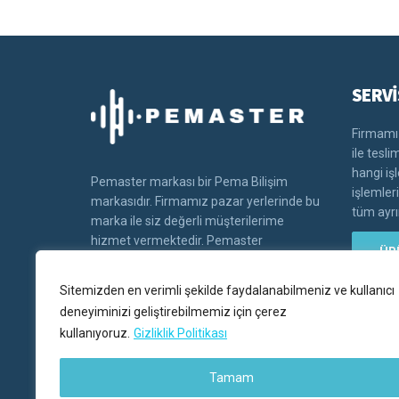
SERVİ
Firmamız
ile tesl
hangi iş
Pemaster markası bir Pema Bilişim
işlemler
markasıdır. Firmamız pazar yerlerinde bu
tüm ayrın
marka ile siz değerli müşterilerime
hizmet vermektedir. Pemaster
ÜR
markasının tüm hakları Pema bilişim'e
aittir.
Sitemizden en verimli şekilde faydalanabilmeniz ve kullanıcı
deneyiminizi geliştirebilmemiz için çerez
kullanıyoruz.
Gizliklik Politikası
Tamam