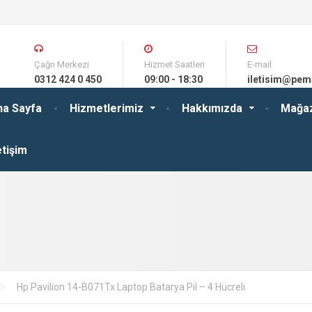
Çağrı Merkezi
Hizmet Saatleri
E-mail
0312 424 0 450
09:00 - 18:30
iletisim@pem
na Sayfa
Hizmetlerimiz
Hakkımızda
Mağa
etişim
Hp Pavilion 14-B071Tx Laptop Batarya Pil – 4 Hücreli