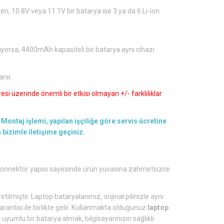
en, 10.8V veya 11.1V bir batarya ise 3 ya da 6 Li-ion
ıyorsa, 4400mAh kapasiteli bir batarya aynı cihazı
anır
si üzerinde önemli bir etkisi olmayan +/- farklılıklar
Montaj işlemi, yapılan işçiliğe göre servis ücretine
en bizimle iletişime geçiniz.
s konnektör yapısı sayesinde ürün yuvasına zahmetsizce
tilmiştir. Laptop bataryalarımız, orijinal pilinizle aynı
arantisi ile birlikte gelir. Kullanmakta olduğunuz
laptop
yumlu bir batarya almak, bilgisayarınızın sağlıklı