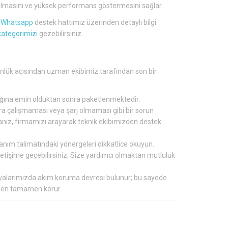
lü olmasını ve yüksek performans göstermesini sağlar.
a
Whatsapp
destek hattımız üzerinden detaylı bilgi
kategorimizi
gezebilirsiniz.
ütünlük açısından uzman ekibimiz tarafından son bir
tığına emin olduktan sonra paketlenmektedir.
nra çalışmaması veya şarj olmaması gibi bir sorun
ırsanız, firmamızı arayarak teknik ekibimizden destek
lanım talimatındaki yönergeleri dikkatlice okuyun.
 iletişime geçebilirsiniz. Size yardımcı olmaktan mutluluk
aryalarımızda akım koruma devresi bulunur; bu sayede
inden tamamen korur.