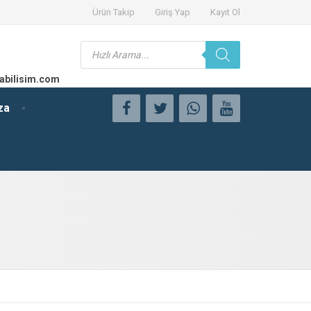
Ürün Takip
Giriş Yap
Kayıt Ol
Products
search
abilisim.com
za