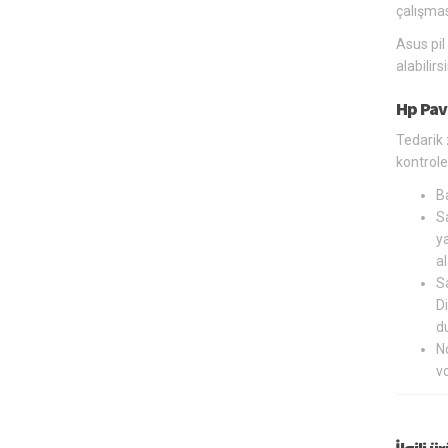
çalışmas
Asus pil
alabilir
Hp Pav
Tedarik 
kontrole 
B
Sa
ya
al
Sa
Di
du
N
v