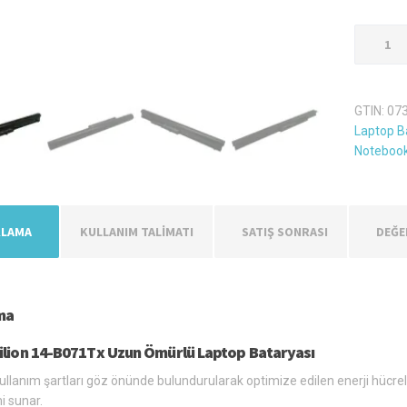
Hp
Pavilion
14-
B071Tx
GTIN:
07
Laptop
Laptop Ba
Batarya
Notebook
Pil
-
4
Hücreli
KLAMA
KULLANIM TALİMATI
SATIŞ SONRASI
DEĞE
adet
ma
ilion 14-B071Tx Uzun Ömürlü Laptop Bataryası
llanım şartları göz önünde bulundurularak optimize edilen enerji hücreleri,
i sunar.