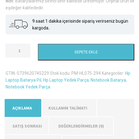
Not:
Bataryalarımız birinci sınıf kalitede üretilmiştir. Orijinal ürün ile
₺706,
eşdeğer kalitededir.
9 saat 1 dakika içerisinde sipariş verirseniz bugün
kargoda..
Hp
SEPETE EKLE
Envy
15-
K106Tx(K2N94Pa)
GTIN:
0739620745229
Stok kodu:
PM-HL075-294
Kategoriler:
Hp
Laptop
Laptop Batarya Pil
,
Hp Laptop Yedek Parça
,
Notebook Batarya
,
Batarya
Notebook Yedek Parça
Pil
adet
AÇIKLAMA
KULLANIM TALİMATI
SATIŞ SONRASI
DEĞERLENDIRMELER (0)