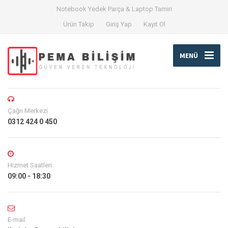
Notebook Yedek Parça & Laptop Tamiri
Ürün Takip
Giriş Yap
Kayıt Ol
MENÜ
Çağrı Merkezi
0312 424 0 450
Hizmet Saatleri
09:00 - 18:30
E-mail