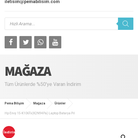
iletisim@pemabilisim.com
Products
search
MAĞAZA
Tüm Ürünlerde %50'ye Varan İndirim
Pema Bilişim
Mağaza
Ürünler
Hp Envy 15-K106Tx(K2N94Pa) Laptop Batarya Pil
İndirim!