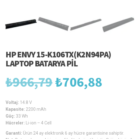
HP ENVY 15-K106TX(K2N94PA)
LAPTOP BATARYA PIL
Orijinal
Şu
₺
966,79
₺
706,88
fiyat:
andak
Voltaj:
14.8 V
Kapasite:
2200 mAh
Güç:
33 Wh
₺966,79.
fiyat:
Hücreler:
Li-ion – 4 Cell
Garanti:
Ürün 24 ay elektronik 6 ay hücre garantisine sahiptir.