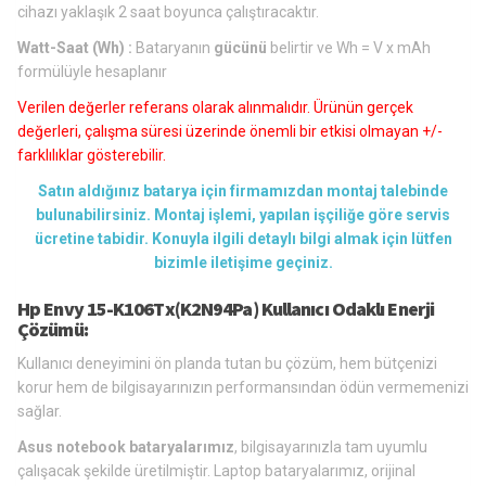
cihazı yaklaşık 2 saat boyunca çalıştıracaktır.
Watt-Saat (Wh) :
Bataryanın
gücünü
belirtir ve Wh = V x mAh
formülüyle hesaplanır
Verilen değerler referans olarak alınmalıdır. Ürünün gerçek
değerleri, çalışma süresi üzerinde önemli bir etkisi olmayan +/-
farklılıklar gösterebilir.
Satın aldığınız batarya için firmamızdan montaj talebinde
bulunabilirsiniz. Montaj işlemi, yapılan işçiliğe göre servis
ücretine tabidir. Konuyla ilgili detaylı bilgi almak için lütfen
bizimle iletişime geçiniz.
Hp Envy 15-K106Tx(K2N94Pa) Kullanıcı Odaklı Enerji
Çözümü:
Kullanıcı deneyimini ön planda tutan bu çözüm, hem bütçenizi
korur hem de bilgisayarınızın performansından ödün vermemenizi
sağlar.
Asus notebook bataryalarımız
, bilgisayarınızla tam uyumlu
çalışacak şekilde üretilmiştir. Laptop bataryalarımız, orijinal