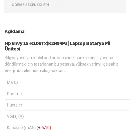
ÖDEME SEÇENEKLERİ
Açıklama
Hp Envy 15-K106Tx(K2N94Pa) Laptop Batarya Pil
Ünitesi
Bilgisayarınızın mobil performansını ilk günkü kondisyonuna
döndürmek için tasarlanan bu batarya, yüksek verimliliğe sahip
enerji hücrelerinden oluşmaktadır.
Marka
Durumu
Hücreler
Voltaj (V)
Kapasite (mAh)
(+-%10)