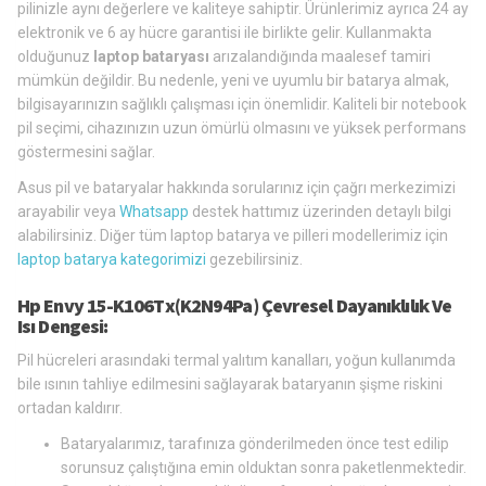
pilinizle aynı değerlere ve kaliteye sahiptir. Ürünlerimiz ayrıca 24 ay
elektronik ve 6 ay hücre garantisi ile birlikte gelir. Kullanmakta
olduğunuz
laptop bataryası
arızalandığında maalesef tamiri
mümkün değildir. Bu nedenle, yeni ve uyumlu bir batarya almak,
bilgisayarınızın sağlıklı çalışması için önemlidir. Kaliteli bir notebook
pil seçimi, cihazınızın uzun ömürlü olmasını ve yüksek performans
göstermesini sağlar.
Asus pil ve bataryalar hakkında sorularınız için çağrı merkezimizi
arayabilir veya
Whatsapp
destek hattımız üzerinden detaylı bilgi
alabilirsiniz. Diğer tüm laptop batarya ve pilleri modellerimiz için
laptop batarya kategorimizi
gezebilirsiniz.
Hp Envy 15-K106Tx(K2N94Pa) Çevresel Dayanıklılık Ve
Isı Dengesi:
Pil hücreleri arasındaki termal yalıtım kanalları, yoğun kullanımda
bile ısının tahliye edilmesini sağlayarak bataryanın şişme riskini
ortadan kaldırır.
Bataryalarımız, tarafınıza gönderilmeden önce test edilip
sorunsuz çalıştığına emin olduktan sonra paketlenmektedir.