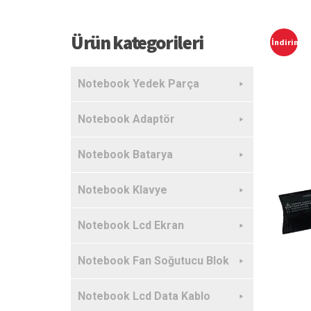
Ürün kategorileri
İndirim!
Notebook Yedek Parça
Notebook Adaptör
Notebook Batarya
Notebook Klavye
Notebook Lcd Ekran
Notebook Fan Soğutucu Blok
Notebook Lcd Data Kablo