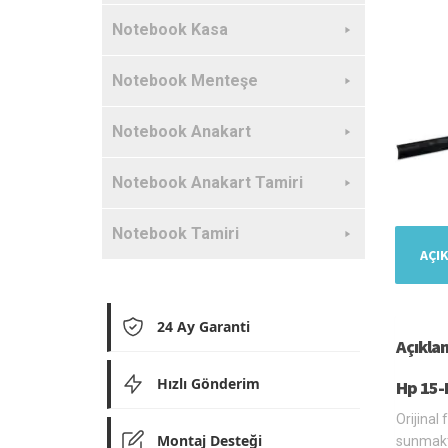
Notebook Kasa
Notebook Menteşe
Notebook Anakart
Notebook Anakart Tamiri
Notebook Tamiri
AÇI
24 Ay Garanti
Açıkla
Hızlı Gönderim
Hp 15-P
Orijinal
Montaj Desteği
sunmakt