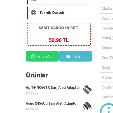
Marka
Teknik Destek
Durum
SABİT KARGO ÜCRETİ
Hücrel
Voltaj 
59,90 TL
Kapasi
WhatsApp
İletişim
Güç (W
Renk
Ürünler
Ağırlık 
Ölçüle
Hp 14-N066TX Şarj Aleti Adaptör
₺
529,22
Garanti
Asus X456UJ Şarj Aleti Adaptör
₺
494,44