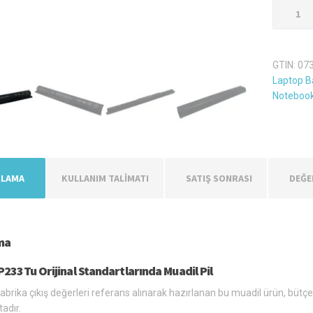
Hp
15-
P233Tu
Laptop
GTIN:
07
Batarya
Laptop Ba
Pil
Notebook
adet
KLAMA
KULLANIM TALİMATI
SATIŞ SONRASI
DEĞE
ma
233Tu Orijinal Standartlarında Muadil Pil
 fabrika çıkış değerleri referans alınarak hazırlanan bu muadil ürün, bütçe
adır.