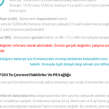
Örneğin, 14.4V veya 14.8V bir batarya 4 ya da 8 Li-ion hücre içerirk
hücre içerir.
aat (mAh) :
Bataryanın
kapasitesini
belirtir.
 yeni bir 5200mAh batarya cihazınızı yaklaşık 2.5 saat kullanmanızı sağl
 2 saat boyunca çalıştıracaktır.
at (Wh) :
Bataryanın
gücünü
belirtir ve Wh = V x mAh formülüyle hesapl
değerler referans olarak alınmalıdır. Ürünün gerçek değerleri, çalışma süre
lir.
aldığınız batarya için firmamızdan montaj talebinde bulunabilirsiniz. 
tabidir. Konuyla ilgili detaylı bilgi almak için lütf
233Tu Çevresel Faktörler Ve Pil Sağlığı:
ızın performansını korumak adına cihazınızı aşırı sıcak ortamlardan uz
tebook bataryalarımız
, bilgisayarınızla tam uyumlu çalışacak şekilde üre
e ve kaliteye sahiptir. Ürünlerimiz ayrıca 24 ay elektronik ve 6 ay hücre g
sı
arızalandığında maalesef tamiri mümkün değildir. Bu nedenle, yeni ve u