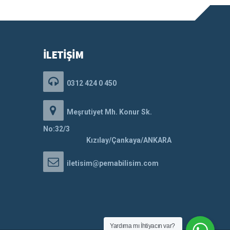
İLETİŞİM
0312 424 0 450
Meşrutiyet Mh. Konur Sk.
No:32/3
Kızılay/Çankaya/ANKARA
iletisim@pemabilisim.com
Yardıma mı İhtiyacın var?