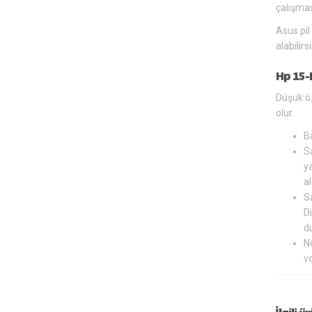
çalışmas
Asus pil
alabilir
Hp 15-
Düşük öz
olur.
B
Sa
ya
al
Sa
Di
du
N
v