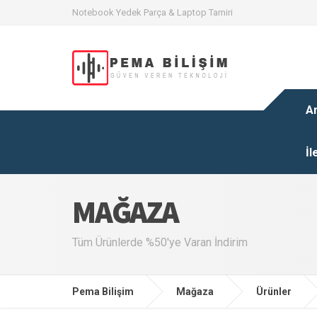
Notebook Yedek Parça & Laptop Tamiri
A
İl
MAĞAZA
Tüm Ürünlerde %50'ye Varan İndirim
Pema Bilişim
Mağaza
Ürünler