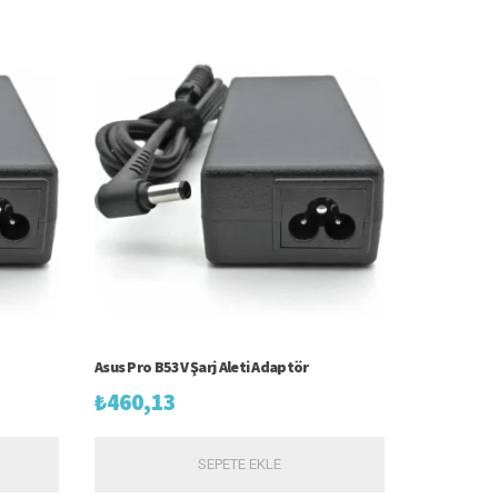
Asus Pro B53V Şarj Aleti Adaptör
₺
460,13
SEPETE EKLE