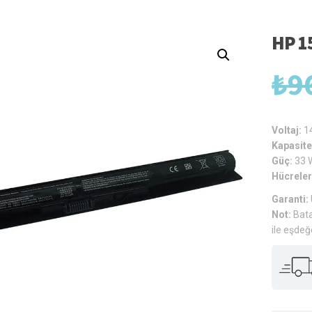
HP 1
₺
9
Voltaj:
1
Kapasite
Güç:
33 
Hücreler
Garanti:
Not:
Bata
ile eşdeğ