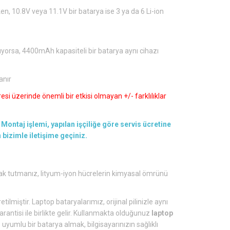
en, 10.8V veya 11.1V bir batarya ise 3 ya da 6 Li-ion
ıyorsa, 4400mAh kapasiteli bir batarya aynı cihazı
anır
si üzerinde önemli bir etkisi olmayan +/- farklılıklar
Montaj işlemi, yapılan işçiliğe göre servis ücretine
en bizimle iletişime geçiniz.
ak tutmanız, lityum-iyon hücrelerin kimyasal ömrünü
tilmiştir. Laptop bataryalarımız, orijinal pilinizle aynı
arantisi ile birlikte gelir. Kullanmakta olduğunuz
laptop
yumlu bir batarya almak, bilgisayarınızın sağlıklı