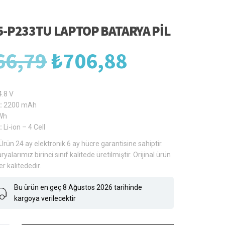
5-P233TU LAPTOP BATARYA PIL
Orijinal
Şu
66,79
₺
706,88
fiyat:
andaki
4.8 V
:
2200 mAh
Wh
₺966,79.
fiyat:
:
Li-ion – 4 Cell
Ürün 24 ay elektronik 6 ay hücre garantisine sahiptir.
ryalarımız birinci sınıf kalitede üretilmiştir. Orijinal ürün
₺706,88.
er kalitededir.
Bu ürün en geç 8 Ağustos 2026 tarihinde
kargoya verilecektir