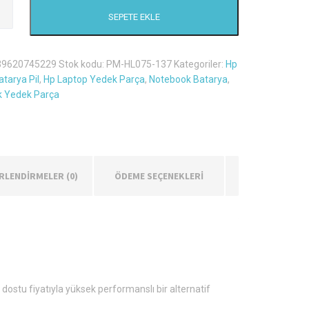
SEPETE EKLE
39620745229
Stok kodu:
PM-HL075-137
Kategoriler:
Hp
tarya Pil
,
Hp Laptop Yedek Parça
,
Notebook Batarya
,
 Yedek Parça
RLENDIRMELER (0)
ÖDEME SEÇENEKLERİ
 dostu fiyatıyla yüksek performanslı bir alternatif