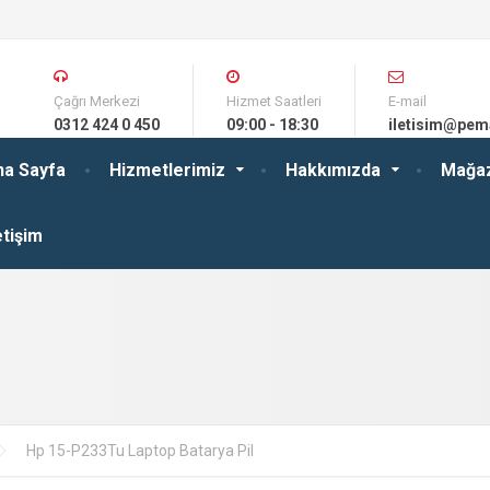
Çağrı Merkezi
Hizmet Saatleri
E-mail
0312 424 0 450
09:00 - 18:30
iletisim@pem
na Sayfa
Hizmetlerimiz
Hakkımızda
Mağa
etişim
Hp 15-P233Tu Laptop Batarya Pil