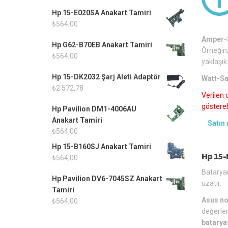
Hp 15-E020SA Anakart Tamiri
₺
564,00
Amper-S
Hp G62-B70EB Anakart Tamiri
Örneğin,
₺
564,00
yaklaşık
Hp 15-DK2032 Şarj Aleti Adaptör
Watt-Sa
₺
2.572,78
Verilen 
gösterebi
Hp Pavilion DM1-4006AU
Anakart Tamiri
Satın 
₺
564,00
Hp 15-B160SJ Anakart Tamiri
Hp 15-P
₺
564,00
Bataryan
Hp Pavilion DV6-7045SZ Anakart
uzatır.
Tamiri
Asus no
₺
564,00
değerler
batarya