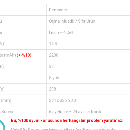
Pemaster
u
Orjinal Muadili / Sıfır Ürün
er
Li-ion – 4 Cell
(V)
14.8
te (mAh)
(+-%10)
2200
h)
33
Siyah
(g)
208
r (mm)
274 x 33 x 20.3
 Süresi
6 ay Hücre – 24 ay elektronik.
Bu, %100 uyum konusunda herhangi bir problem yaratmaz.
Volt (V) :
Bataryanın içindeki
hücre (cell)
sayısına bağlıdır.