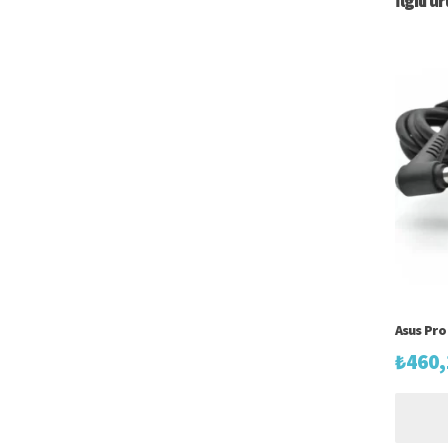
İlgili ü
Asus Pro 
₺
460,