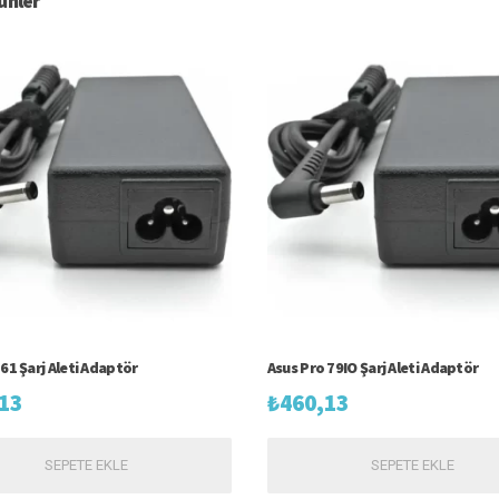
rünler
61 Şarj Aleti Adaptör
Asus Pro 79IO Şarj Aleti Adaptör
13
₺
460,13
SEPETE EKLE
SEPETE EKLE