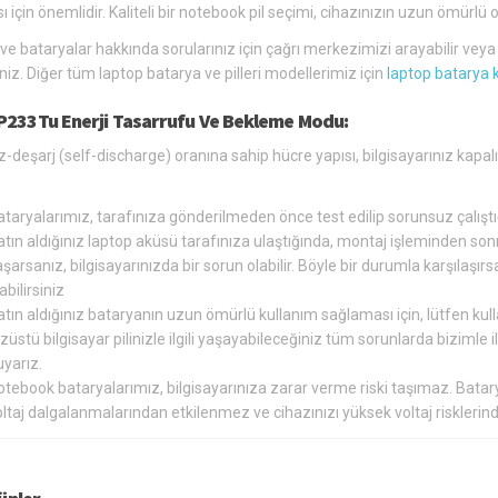
ı için önemlidir. Kaliteli bir notebook pil seçimi, cihazınızın uzun ömür
 ve bataryalar hakkında sorularınız için çağrı merkezimizi arayabilir vey
siniz. Diğer tüm laptop batarya ve pilleri modellerimiz için
laptop batarya 
P233Tu Enerji Tasarrufu Ve Bekleme Modu:
-deşarj (self-discharge) oranına sahip hücre yapısı, bilgisayarınız kapa
ataryalarımız, tarafınıza gönderilmeden önce test edilip sorunsuz çalış
tın aldığınız laptop aküsü tarafınıza ulaştığında, montaj işleminden so
şarsanız, bilgisayarınızda bir sorun olabilir. Böyle bir durumla karşılaş
abilirsiniz
tın aldığınız bataryanın uzun ömürlü kullanım sağlaması için, lütfen kul
züstü bilgisayar pilinizle ilgili yaşayabileceğiniz tüm sorunlarda bizimle
yarız.
otebook bataryalarımız, bilgisayarınıza zarar verme riski taşımaz. Bat
oltaj dalgalanmalarından etkilenmez ve cihazınızı yüksek voltaj riskler