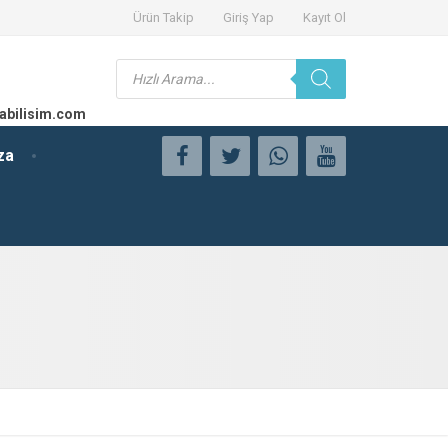
Ürün Takip
Giriş Yap
Kayıt Ol
Products
search
abilisim.com
za