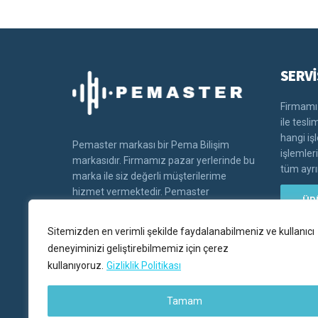
SERVİ
Firmamız
ile tesl
hangi iş
Pemaster markası bir Pema Bilişim
işlemler
markasıdır. Firmamız pazar yerlerinde bu
tüm ayrın
marka ile siz değerli müşterilerime
hizmet vermektedir. Pemaster
ÜR
markasının tüm hakları Pema bilişim'e
aittir.
Sitemizden en verimli şekilde faydalanabilmeniz ve kullanıcı
deneyiminizi geliştirebilmemiz için çerez
kullanıyoruz.
Gizliklik Politikası
Tamam