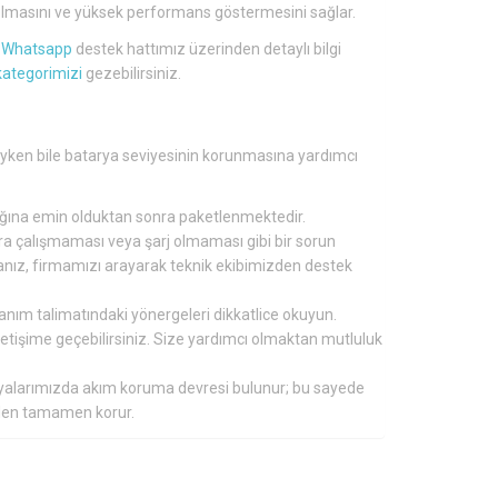
lü olmasını ve yüksek performans göstermesini sağlar.
a
Whatsapp
destek hattımız üzerinden detaylı bilgi
kategorimizi
gezebilirsiniz.
lıyken bile batarya seviyesinin korunmasına yardımcı
tığına emin olduktan sonra paketlenmektedir.
nra çalışmaması veya şarj olmaması gibi bir sorun
ırsanız, firmamızı arayarak teknik ekibimizden destek
lanım talimatındaki yönergeleri dikkatlice okuyun.
 iletişime geçebilirsiniz. Size yardımcı olmaktan mutluluk
aryalarımızda akım koruma devresi bulunur; bu sayede
inden tamamen korur.