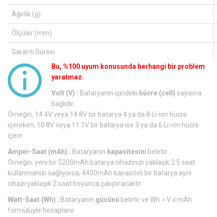
Ağırlık (g)
Ölçüler (mm)
Garanti Süresi
Bu, %100 uyum konusunda herhangi bir problem
yaratmaz.
Volt (V) :
Bataryanın içindeki
hücre (cell)
sayısına
bağlıdır.
Örneğin, 14.4V veya 14.8V bir batarya 4 ya da 8 Li-ion hücre
içerirken, 10.8V veya 11.1V bir batarya ise 3 ya da 6 Li-ion hücre
içerir.
Amper-Saat (mAh) :
Bataryanın
kapasitesini
belirtir.
Örneğin, yeni bir 5200mAh batarya cihazınızı yaklaşık 2.5 saat
kullanmanızı sağlıyorsa, 4400mAh kapasiteli bir batarya aynı
cihazı yaklaşık 2 saat boyunca çalıştıracaktır.
Watt-Saat (Wh) :
Bataryanın
gücünü
belirtir ve Wh = V x mAh
formülüyle hesaplanır