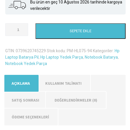
Bu ürün en geç 10 Ağustos 2026 tarihinde kargoya
verilecektir
Hp
SEPETE EKLE
15-
P021Tx
Laptop
GTIN:
0739620745229
Stok kodu:
PM-HL075-94
Kategoriler:
Hp
Batarya
Laptop Batarya Pil
,
Hp Laptop Yedek Parça
,
Notebook Batarya
,
Pil
Notebook Yedek Parça
adet
AÇIKLAMA
KULLANIM TALİMATI
SATIŞ SONRASI
DEĞERLENDIRMELER (0)
ÖDEME SEÇENEKLERİ