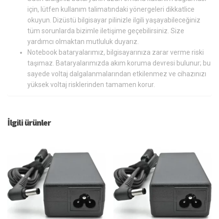
için, lütfen kullanım talimatındaki yönergeleri dikkatlice
okuyun. Dizüstü bilgisayar pilinizle ilgili yaşayabileceğiniz
tüm sorunlarda bizimle iletişime geçebilirsiniz. Size
yardımcı olmaktan mutluluk duyarız.
Notebook bataryalarımız, bilgisayarınıza zarar verme riski
taşımaz. Bataryalarımızda akım koruma devresi bulunur; bu
sayede voltaj dalgalanmalarından etkilenmez ve cihazınızı
yüksek voltaj risklerinden tamamen korur.
İlgili ürünler