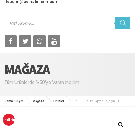
iletisim@pemabilisim.com
Products
search
MAĞAZA
Tüm Ürünlerde %50'ye Varan İndirim
Pema Bilişim
Mağaza
Ürünler
Hp 15-P021Tx Laptop Batarya Pil
İndirim!