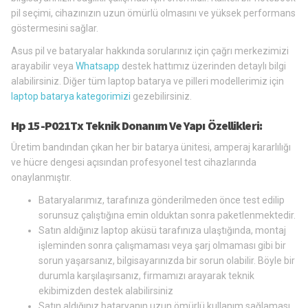
pil seçimi, cihazınızın uzun ömürlü olmasını ve yüksek performans
göstermesini sağlar.
Asus pil ve bataryalar hakkında sorularınız için çağrı merkezimizi
arayabilir veya
Whatsapp
destek hattımız üzerinden detaylı bilgi
alabilirsiniz. Diğer tüm laptop batarya ve pilleri modellerimiz için
laptop batarya kategorimizi
gezebilirsiniz.
Hp 15-P021Tx Teknik Donanım Ve Yapı Özellikleri:
Üretim bandından çıkan her bir batarya ünitesi, amperaj kararlılığı
ve hücre dengesi açısından profesyonel test cihazlarında
onaylanmıştır.
Bataryalarımız, tarafınıza gönderilmeden önce test edilip
sorunsuz çalıştığına emin olduktan sonra paketlenmektedir.
Satın aldığınız laptop aküsü tarafınıza ulaştığında, montaj
işleminden sonra çalışmaması veya şarj olmaması gibi bir
sorun yaşarsanız, bilgisayarınızda bir sorun olabilir. Böyle bir
durumla karşılaşırsanız, firmamızı arayarak teknik
ekibimizden destek alabilirsiniz
Satın aldığınız bataryanın uzun ömürlü kullanım sağlaması