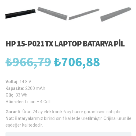
HP 15-P021TX LAPTOP BATARYA PIL
Orijinal
Şu
₺
966,79
₺
706,88
fiyat:
andak
Voltaj:
14.8 V
Kapasite:
2200 mAh
Güç:
33 Wh
₺966,79.
fiyat:
Hücreler:
Li-ion – 4 Cell
Garanti:
Ürün 24 ay elektronik 6 ay hücre garantisine sahiptir.
Not:
Bataryalarımız birinci sınıf kalitede üretilmiştir. Orijinal ürün ile
₺706,
eşdeğer kalitededir.