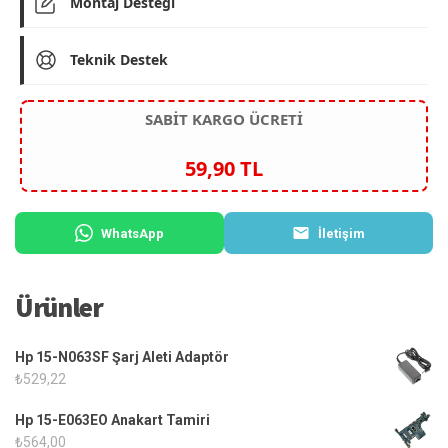
Montaj Desteği
Teknik Destek
SABİT KARGO ÜCRETİ
59,90 TL
WhatsApp
İletişim
Ürünler
Hp 15-N063SF Şarj Aleti Adaptör
₺
529,22
Hp 15-E063EO Anakart Tamiri
₺
564,00