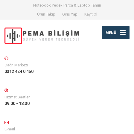
Notebook Yedek Parça & Laptop Tamiri
Ürün Takip
Giriş Yap
Kayıt Ol
MENÜ
Çağrı Merkezi
0312 424 0 450
Hizmet Saatleri
09:00 - 18:30
E-mail