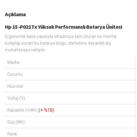
Açıklama
Hp 15-P021Tx Yüksek Performanslı Batarya Ünitesi
Ergonomik kasa yapısıyla cihazınıza tam oturan ve montaj
kolaylığı sunan bu batarya bloğu, darbelere dayanıklı dış
muhafazaya sahiptir.
Marka
Durumu
Hücreler
Voltaj (V)
Kapasite (mAh)
(+-%10)
Güç (Wh)
Renk