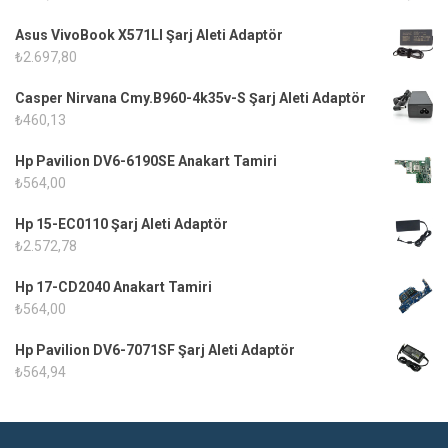
Asus VivoBook X571LI Şarj Aleti Adaptör
₺
2.697,80
Casper Nirvana Cmy.B960-4k35v-S Şarj Aleti Adaptör
₺
460,13
Hp Pavilion DV6-6190SE Anakart Tamiri
₺
564,00
Hp 15-EC0110 Şarj Aleti Adaptör
₺
2.572,78
Hp 17-CD2040 Anakart Tamiri
₺
564,00
Hp Pavilion DV6-7071SF Şarj Aleti Adaptör
₺
564,94