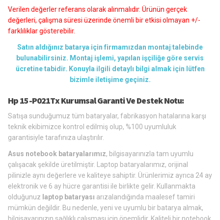
Verilen değerler referans olarak alınmalıdır. Ürünün gerçek
değerleri, çalışma süresi üzerinde önemli bir etkisi olmayan +/-
farklılıklar gösterebilir.
Satın aldığınız batarya için firmamızdan montaj talebinde
bulunabilirsiniz. Montaj işlemi, yapılan işçiliğe göre servis
ücretine tabidir. Konuyla ilgili detaylı bilgi almak için lütfen
bizimle iletişime geçiniz.
Hp 15-P021Tx Kurumsal Garanti Ve Destek Notu:
Satışa sunduğumuz tüm bataryalar, fabrikasyon hatalarına karşı
teknik ekibimizce kontrol edilmiş olup, %100 uyumluluk
garantisiyle tarafınıza ulaştırılır.
Asus notebook bataryalarımız
, bilgisayarınızla tam uyumlu
çalışacak şekilde üretilmiştir. Laptop bataryalarımız, orijinal
pilinizle aynı değerlere ve kaliteye sahiptir. Ürünlerimiz ayrıca 24 ay
elektronik ve 6 ay hücre garantisi ile birlikte gelir. Kullanmakta
olduğunuz
laptop bataryası
arızalandığında maalesef tamiri
mümkün değildir. Bu nedenle, yeni ve uyumlu bir batarya almak,
bilgisayarınızın sağlıklı çalışması için önemlidir. Kaliteli bir notebook