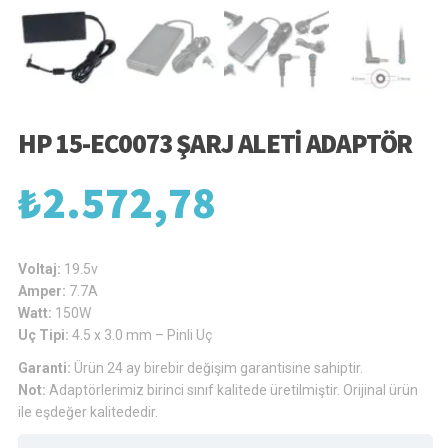
HP 15-EC0073 ŞARJ ALETI ADAPTÖR
₺
2.572,78
Voltaj:
19.5v
Amper:
7.7A
Watt:
150W
Uç Tipi:
4.5 x 3.0 mm – Pinli Uç
Garanti:
Ürün 24 ay birebir değişim garantisine sahiptir.
Not:
Adaptörlerimiz birinci sınıf kalitede üretilmiştir. Orijinal ürün
ile eşdeğer kalitededir.