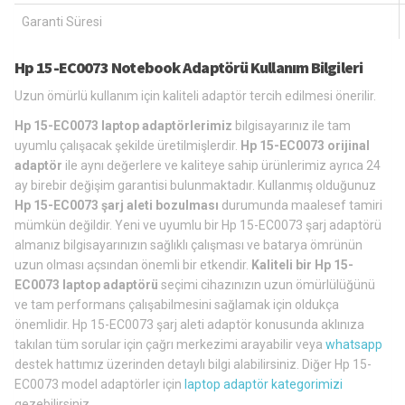
Garanti Süresi
Hp 15-EC0073 Notebook Adaptörü Kullanım Bilgileri
Uzun ömürlü kullanım için kaliteli adaptör tercih edilmesi önerilir.
Hp 15-EC0073 laptop adaptörlerimiz
bilgisayarınız ile tam
uyumlu çalışacak şekilde üretilmişlerdir.
Hp 15-EC0073 orijinal
adaptör
ile aynı değerlere ve kaliteye sahip ürünlerimiz ayrıca 24
ay birebir değişim garantisi bulunmaktadır. Kullanmış olduğunuz
Hp 15-EC0073 şarj aleti bozulması
durumunda maalesef tamiri
mümkün değildir. Yeni ve uyumlu bir Hp 15-EC0073 şarj adaptörü
almanız bilgisayarınızın sağlıklı çalışması ve batarya ömrünün
uzun olması açsından önemli bir etkendir.
Kaliteli bir Hp 15-
EC0073 laptop adaptörü
seçimi cihazınızın uzun ömürlülüğünü
ve tam performans çalışabilmesini sağlamak için oldukça
önemlidir. Hp 15-EC0073 şarj aleti adaptör konusunda aklınıza
takılan tüm sorular için çağrı merkezimi arayabilir veya
whatsapp
destek hattımız üzerinden detaylı bilgi alabilirsiniz. Diğer Hp 15-
EC0073 model adaptörler için
laptop adaptör kategorimizi
gezebilirsiniz.