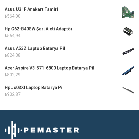
Asus U31F Anakart Tamiri
₺
564,00
Hp G62-B40SW Şarj Aleti Adaptör
₺
564,94
Asus A53Z Laptop Batarya Pil
₺
824,38
Acer Aspire V3-571-6800 Laptop Batarya Pil
₺
802,29
Hp Jc03Xl Laptop Batarya Pil
₺
902,87