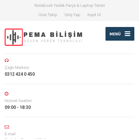
Notebook Yedek Parça & Laptop Tamiri
Ürün Takip
Giriş Yap
Kayıt Ol
MENÜ
Çağrı Merkezi
0312 424 0 450
Hizmet Saatleri
09:00 - 18:30
E-mail