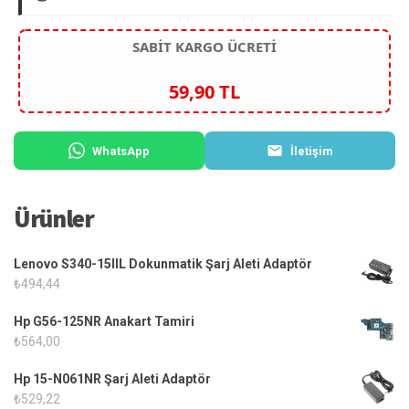
SABİT KARGO ÜCRETİ
59,90 TL
WhatsApp
İletişim
Ürünler
Lenovo S340-15IIL Dokunmatik Şarj Aleti Adaptör
₺
494,44
Hp G56-125NR Anakart Tamiri
₺
564,00
Hp 15-N061NR Şarj Aleti Adaptör
₺
529,22