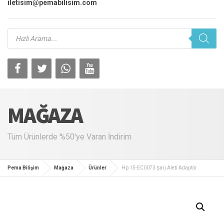
iletisim@pemabilisim.com
Products
search
MAĞAZA
Tüm Ürünlerde %50'ye Varan İndirim
Pema Bilişim
Mağaza
Ürünler
Hp 15-EC0073 Şarj Aleti Adaptör