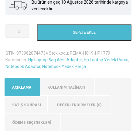
Bu ürün en geç 10 Ağustos 2026 tarihinde kargoya
verilecektir
Hp
SEPETE EKLE
15-
EC0073
Şarj
GTIN:
0739620744734
Stok kodu:
PEMA-HC19-HP1779
Aleti
Kategoriler:
Hp Laptop Şarj Aleti Adaptör
,
Hp Laptop Yedek Parça
,
Adaptör
Notebook Adaptör
,
Notebook Yedek Parça
adet
AÇIKLAMA
KULLANIM TALİMATI
SATIŞ SONRASI
DEĞERLENDIRMELER (0)
ÖDEME SEÇENEKLERİ