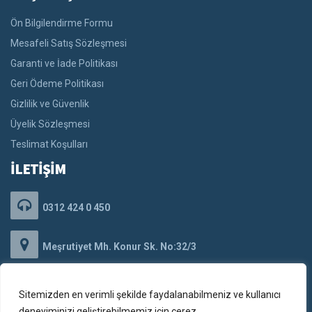
Ön Bilgilendirme Formu
Mesafeli Satış Sözleşmesi
Garanti ve İade Politikası
Geri Ödeme Politikası
Gizlilik ve Güvenlik
Üyelik Sözleşmesi
Teslimat Koşulları
İLETİŞİM
0312 424 0 450
Meşrutiyet Mh. Konur Sk. No:32/3
Kızılay/Çankaya/ANKARA
Sitemizden en verimli şekilde faydalanabilmeniz ve kullanıcı
iletisim@pemabilisim.com
deneyiminizi geliştirebilmemiz için çerez