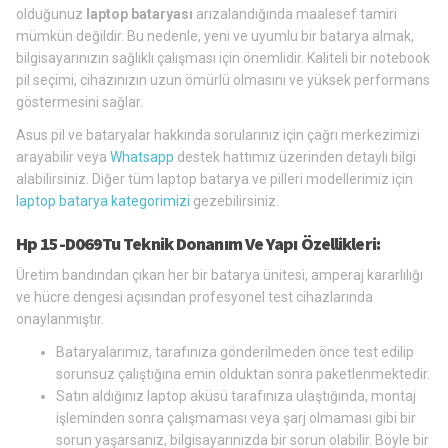
olduğunuz
laptop bataryası
arızalandığında maalesef tamiri
mümkün değildir. Bu nedenle, yeni ve uyumlu bir batarya almak,
bilgisayarınızın sağlıklı çalışması için önemlidir. Kaliteli bir notebook
pil seçimi, cihazınızın uzun ömürlü olmasını ve yüksek performans
göstermesini sağlar.
Asus pil ve bataryalar hakkında sorularınız için çağrı merkezimizi
arayabilir veya
Whatsapp
destek hattımız üzerinden detaylı bilgi
alabilirsiniz. Diğer tüm laptop batarya ve pilleri modellerimiz için
laptop batarya kategorimizi
gezebilirsiniz.
Hp 15-D069Tu Teknik Donanım Ve Yapı Özellikleri:
Üretim bandından çıkan her bir batarya ünitesi, amperaj kararlılığı
ve hücre dengesi açısından profesyonel test cihazlarında
onaylanmıştır.
Bataryalarımız, tarafınıza gönderilmeden önce test edilip
sorunsuz çalıştığına emin olduktan sonra paketlenmektedir.
Satın aldığınız laptop aküsü tarafınıza ulaştığında, montaj
işleminden sonra çalışmaması veya şarj olmaması gibi bir
sorun yaşarsanız, bilgisayarınızda bir sorun olabilir. Böyle bir