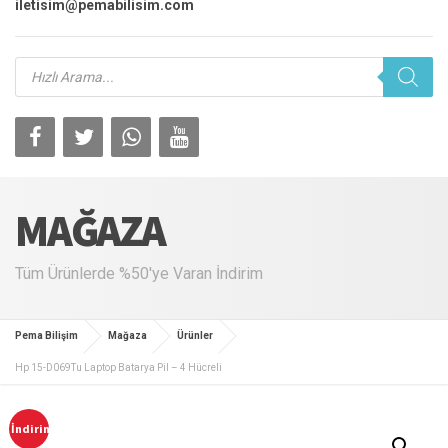
iletisim@pemabilisim.com
Products
search
MAĞAZA
Tüm Ürünlerde %50'ye Varan İndirim
Pema Bilişim
Mağaza
Ürünler
Hp 15-D069Tu Laptop Batarya Pil – 4 Hücreli
İndirim!