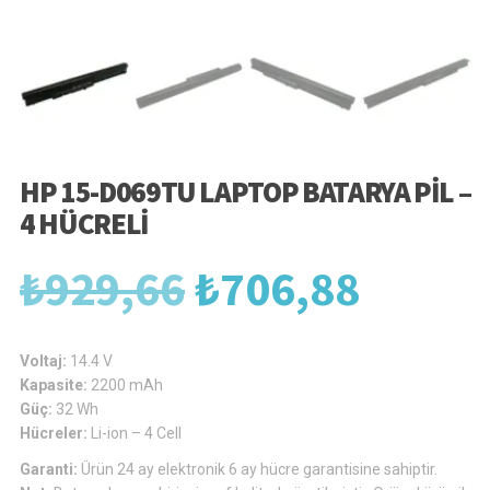
HP 15-D069TU LAPTOP BATARYA PIL –
4 HÜCRELI
Orijinal
Şu
₺
929,66
₺
706,88
fiyat:
andak
Voltaj:
14.4 V
Kapasite:
2200 mAh
Güç:
32 Wh
₺929,66.
fiyat:
Hücreler:
Li-ion – 4 Cell
Garanti:
Ürün 24 ay elektronik 6 ay hücre garantisine sahiptir.