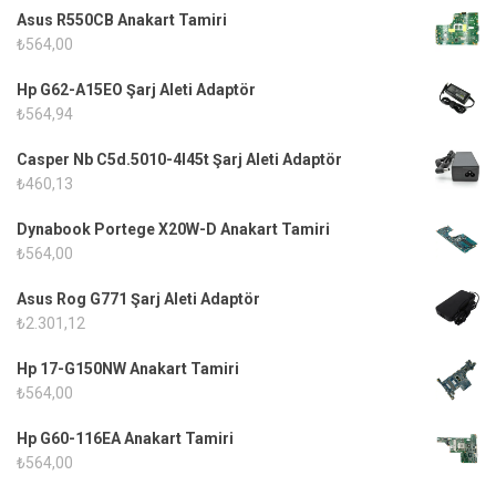
Asus R550CB Anakart Tamiri
₺
564,00
Hp G62-A15EO Şarj Aleti Adaptör
₺
564,94
Casper Nb C5d.5010-4l45t Şarj Aleti Adaptör
₺
460,13
Dynabook Portege X20W-D Anakart Tamiri
₺
564,00
Asus Rog G771 Şarj Aleti Adaptör
₺
2.301,12
Hp 17-G150NW Anakart Tamiri
₺
564,00
Hp G60-116EA Anakart Tamiri
₺
564,00