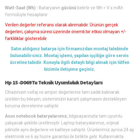
Watt-Saat (Wh) :
Bataryanın
gücünü
belirtir ve Wh = V x mAh
formülüyle hesaplanır
Verilen değerler referans olarak alınmalıdır. Ürünün gerçek
değerleri, çalışma süresi üzerinde önemli bir etkisi olmayan +/-
farklılıklar gösterebilir.
Satın aldığınız batarya için firmamızdan montaj talebinde
bulunabilirsiniz. Montaj işlemi, yapılan işçiliğe göre servis
ücretine tabidir. Konuyla ilgili detaylı bilgi almak için lütfen
bizimle iletişime geçiniz.
Hp 15-D069Tu Teknik Uyumluluk Detayları:
Cihazınızın voltaj ve amper değerlerine tam sadık kalınarak
üretilen bu bileşen, sisteminizin kararlı çalışmasını destekleyen
koruma devrelerine sahiptir.
Asus notebook bataryalarımız
, bilgisayarınızla tam uyumlu
çalışacak şekilde üretilmiştir. Laptop bataryalarımız, orijinal
pilinizle aynı değerlere ve kaliteye sahiptir. Ürünlerimiz ayrıca 24 ay
elektronik ve 6 ay hücre garantisi ile birlikte gelir. Kullanmakta