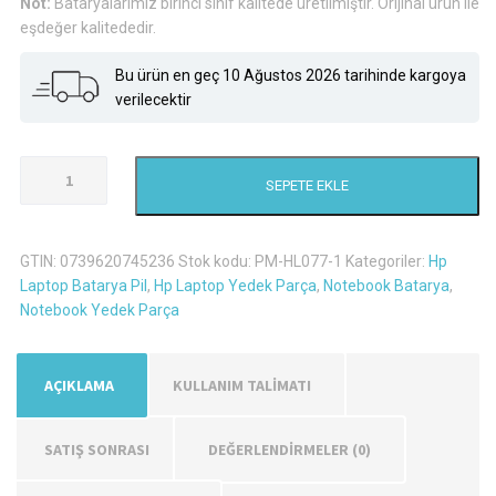
Not:
Bataryalarımız birinci sınıf kalitede üretilmiştir. Orijinal ürün ile
₺706,
eşdeğer kalitededir.
Bu ürün en geç 10 Ağustos 2026 tarihinde kargoya
verilecektir
Hp
SEPETE EKLE
15-
D069Tu
Laptop
GTIN:
0739620745236
Stok kodu:
PM-HL077-1
Kategoriler:
Hp
Batarya
Laptop Batarya Pil
,
Hp Laptop Yedek Parça
,
Notebook Batarya
,
Pil
Notebook Yedek Parça
-
4
Hücreli
AÇIKLAMA
KULLANIM TALİMATI
adet
SATIŞ SONRASI
DEĞERLENDIRMELER (0)