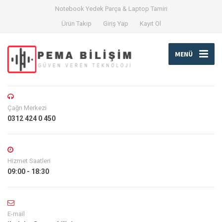
Notebook Yedek Parça & Laptop Tamiri
Ürün Takip
Giriş Yap
Kayıt Ol
MENÜ
Çağrı Merkezi
0312 424 0 450
Hizmet Saatleri
09:00 - 18:30
E-mail