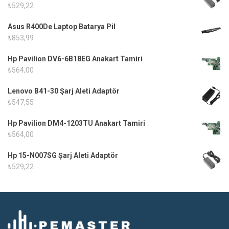
₺
529,22
Asus R400De Laptop Batarya Pil
₺
853,99
Hp Pavilion DV6-6B18EG Anakart Tamiri
₺
564,00
Lenovo B41-30 Şarj Aleti Adaptör
₺
547,55
Hp Pavilion DM4-1203TU Anakart Tamiri
₺
564,00
Hp 15-N007SG Şarj Aleti Adaptör
₺
529,22