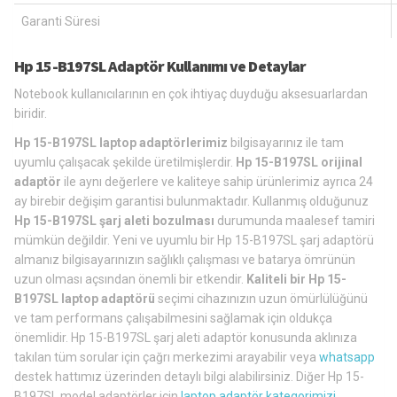
Garanti Süresi
Hp 15-B197SL Adaptör Kullanımı ve Detaylar
Notebook kullanıcılarının en çok ihtiyaç duyduğu aksesuarlardan
biridir.
Hp 15-B197SL laptop adaptörlerimiz
bilgisayarınız ile tam
uyumlu çalışacak şekilde üretilmişlerdir.
Hp 15-B197SL orijinal
adaptör
ile aynı değerlere ve kaliteye sahip ürünlerimiz ayrıca 24
ay birebir değişim garantisi bulunmaktadır. Kullanmış olduğunuz
Hp 15-B197SL şarj aleti bozulması
durumunda maalesef tamiri
mümkün değildir. Yeni ve uyumlu bir Hp 15-B197SL şarj adaptörü
almanız bilgisayarınızın sağlıklı çalışması ve batarya ömrünün
uzun olması açsından önemli bir etkendir.
Kaliteli bir Hp 15-
B197SL laptop adaptörü
seçimi cihazınızın uzun ömürlülüğünü
ve tam performans çalışabilmesini sağlamak için oldukça
önemlidir. Hp 15-B197SL şarj aleti adaptör konusunda aklınıza
takılan tüm sorular için çağrı merkezimi arayabilir veya
whatsapp
destek hattımız üzerinden detaylı bilgi alabilirsiniz. Diğer Hp 15-
B197SL model adaptörler için
laptop adaptör kategorimizi