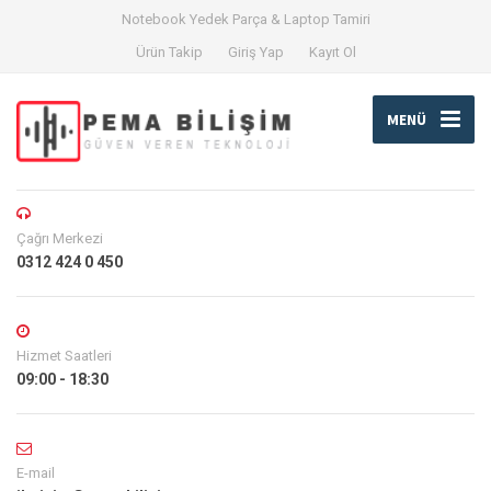
Notebook Yedek Parça & Laptop Tamiri
Ürün Takip
Giriş Yap
Kayıt Ol
MENÜ
Çağrı Merkezi
0312 424 0 450
Hizmet Saatleri
09:00 - 18:30
E-mail