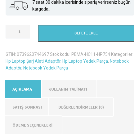
7 saat 30 dakika içerisinde sipariş verirseniz bugün
kargoda..
Hp
SEPETE EKLE
15-
B197SL
Şarj
GTIN:
0739620744697
Stok kodu:
PEMA-HC11-HP754
Kategoriler:
Aleti
Hp Laptop Şarj Aleti Adaptör
,
Hp Laptop Yedek Parça
,
Notebook
Adaptör
Adaptör
,
Notebook Yedek Parça
adet
AÇIKLAMA
KULLANIM TALİMATI
SATIŞ SONRASI
DEĞERLENDIRMELER (0)
ÖDEME SEÇENEKLERİ