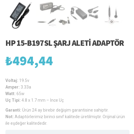
HP 15-B197SL ŞARJ ALETI ADAPTÖR
₺
494,44
Voltaj:
19.5v
Amper:
3.33a
Watt:
65w
Uç Tipi:
4.8 x 1.7 mm – İnce Uç
Garanti:
Ürün 24 ay birebir değişim garantisine sahiptir.
Not:
Adaptörlerimiz birinci sınıf kalitede üretilmiştir. Orijinal ürün
ile eşdeğer kalitededir.