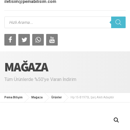
iletisim@pemabilisim.com
Products
search
MAĞAZA
Tüm Ürünlerde %50'ye Varan İndirim
Pema Bilişim
Mağaza
Ürünler
Hp 15-B197SL Şarj Aleti Adaptör