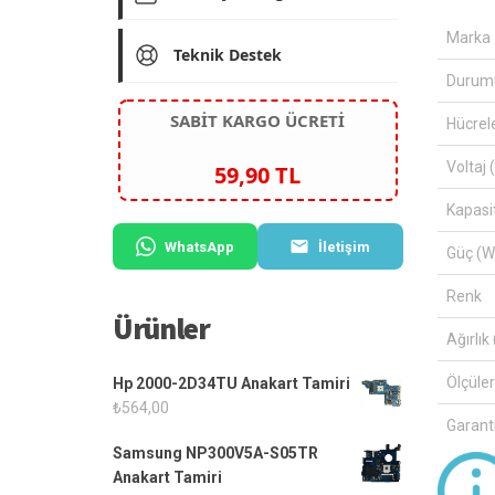
Marka
Teknik Destek
Durum
SABİT KARGO ÜCRETİ
Hücrel
Voltaj 
59,90 TL
Kapasi
WhatsApp
İletişim
Güç (W
Renk
Ürünler
Ağırlık 
Ölçüle
Hp 2000-2D34TU Anakart Tamiri
₺
564,00
Garanti
Samsung NP300V5A-S05TR
Anakart Tamiri