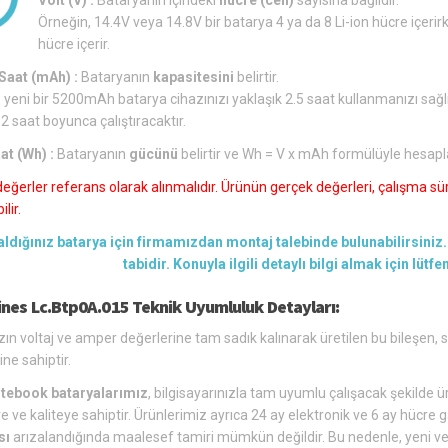
Örneğin, 14.4V veya 14.8V bir batarya 4 ya da 8 Li-ion hücre içerirk
hücre içerir.
aat (mAh) :
Bataryanın
kapasitesini
belirtir.
 yeni bir 5200mAh batarya cihazınızı yaklaşık 2.5 saat kullanmanızı sağl
 2 saat boyunca çalıştıracaktır.
at (Wh) :
Bataryanın
gücünü
belirtir ve Wh = V x mAh formülüyle hesapl
değerler referans olarak alınmalıdır. Ürünün gerçek değerleri, çalışma süre
lir.
aldığınız batarya için firmamızdan montaj talebinde bulunabilirsiniz. 
tabidir. Konuyla ilgili detaylı bilgi almak için lütf
nes Lc.Btp0A.015 Teknik Uyumluluk Detayları:
zın voltaj ve amper değerlerine tam sadık kalınarak üretilen bu bileşen,
ine sahiptir.
tebook bataryalarımız
, bilgisayarınızla tam uyumlu çalışacak şekilde üre
e ve kaliteye sahiptir. Ürünlerimiz ayrıca 24 ay elektronik ve 6 ay hücre g
sı
arızalandığında maalesef tamiri mümkün değildir. Bu nedenle, yeni ve u