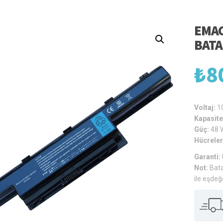
EMAC
BATA
₺
8
Voltaj:
1
Kapasite
Güç:
48 
Hücreler
Garanti:
Not:
Bata
ile eşdeğ