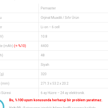
Pemaster
u
Orjinal Muadili / Sıfır Ürün
er
Li-on – 6 cell
(V)
10.8
te (mAh)
(+-%10)
4400
h)
48
Siyah
(g)
320
r (mm)
271.3 x 53.2 x 20.2
 Süresi
6 ay Hücre – 24 ay elektronik.
Bu, %100 uyum konusunda herhangi bir problem yaratmaz.
Volt (V) :
Bataryanın içindeki
hücre (cell)
sayısına bağlıdır.