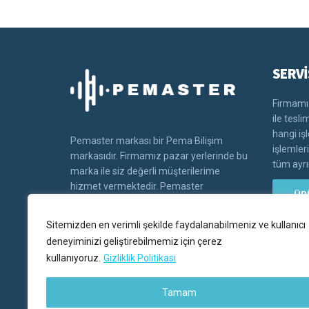
SERVİ
Firmamız
ile tesl
hangi iş
Pemaster markası bir Pema Bilişim
işlemler
markasıdır. Firmamız pazar yerlerinde bu
tüm ayrın
marka ile siz değerli müşterilerime
hizmet vermektedir. Pemaster
ÜR
markasının tüm hakları Pema bilişim'e
aittir.
Sitemizden en verimli şekilde faydalanabilmeniz ve kullanıcı
deneyiminizi geliştirebilmemiz için çerez
kullanıyoruz.
Gizliklik Politikası
Tamam