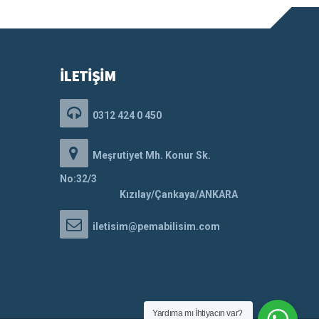
İLETİŞİM
0312 424 0 450
Meşrutiyet Mh. Konur Sk.
No:32/3
Kızılay/Çankaya/ANKARA
iletisim@pemabilisim.com
Yardıma mı İhtiyacın var?