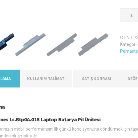
Emachin
Lc.Btp0A
Laptop
Batarya
GTIN:
07
Pil
Kategoril
adet
Pemaster
KLAMA
KULLANIM TALİMATI
SATIŞ SONRASI
DEĞE
ma
nes Lc.Btp0A.015 Laptop Batarya Pil Ünitesi
arınızın mobil performansını ilk günkü kondisyonuna döndürmek için tasa
inden oluşmaktadır.