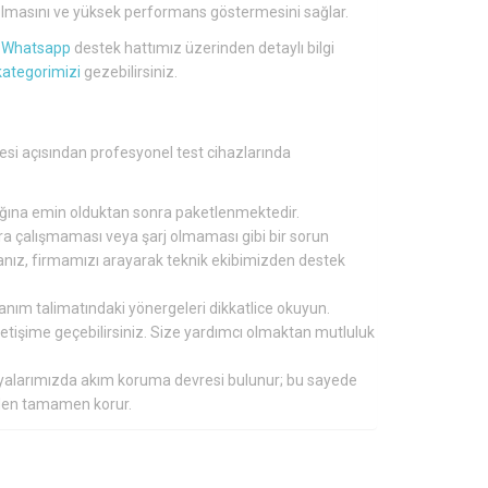
lü olmasını ve yüksek performans göstermesini sağlar.
a
Whatsapp
destek hattımız üzerinden detaylı bilgi
kategorimizi
gezebilirsiniz.
gesi açısından profesyonel test cihazlarında
tığına emin olduktan sonra paketlenmektedir.
nra çalışmaması veya şarj olmaması gibi bir sorun
ırsanız, firmamızı arayarak teknik ekibimizden destek
lanım talimatındaki yönergeleri dikkatlice okuyun.
 iletişime geçebilirsiniz. Size yardımcı olmaktan mutluluk
aryalarımızda akım koruma devresi bulunur; bu sayede
inden tamamen korur.