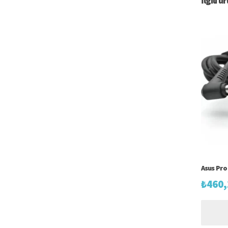
İlgili ü
Asus Pro 
₺
460,