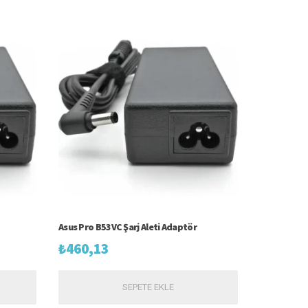
Asus Pro B53VC Şarj Aleti Adaptör
₺
460,13
SEPETE EKLE