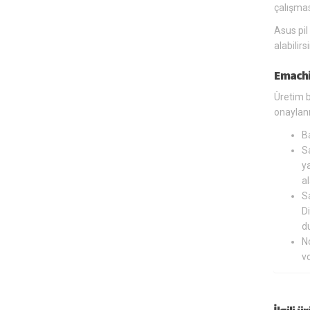
çalışmas
Asus pil
alabilir
Emachi
Üretim b
onaylanm
B
Sa
ya
al
Sa
Di
du
N
v