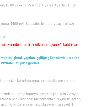
en, 10.8V veya 11.1V bir batarya ise 3 ya da 6 Li-ion
ıyorsa, 4400mAh kapasiteli bir batarya aynı cihazı
anır
si üzerinde önemli bir etkisi olmayan +/- farklılıklar
Montaj işlemi, yapılan işçiliğe göre servis ücretine
en bizimle iletişime geçiniz.
 sisteminizin kararlı çalışmasını destekleyen koruma
tilmiştir. Laptop bataryalarımız, orijinal pilinizle aynı
arantisi ile birlikte gelir. Kullanmakta olduğunuz
laptop
yumlu bir batarya almak, bilgisayarınızın sağlıklı