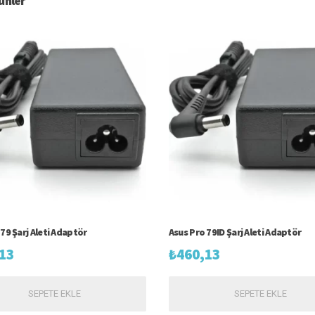
rünler
79 Şarj Aleti Adaptör
Asus Pro 79ID Şarj Aleti Adaptör
13
₺
460,13
SEPETE EKLE
SEPETE EKLE