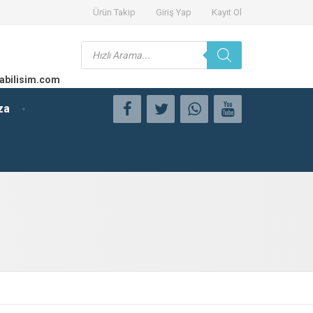
Ürün Takip
Giriş Yap
Kayıt Ol
Products
search
abilisim.com
za