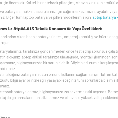
ı için önemlidir. Kaliteli bir notebook pil seçimi, cihazınızın uzun ömür
 ve bataryalar hakkında sorularınız için çağrı merkezimizi arayabilir vey
siniz. Diğer tüm laptop batarya ve pilleri modellerimiz için
laptop batarya 
nes Lc.Btp0A.015 Teknik Donanım Ve Yapı Özellikleri:
andından çıkan her bir batarya ünitesi, amperaj kararlılığı ve hücre den
ıştır.
ataryalarımız, tarafınıza gönderilmeden önce test edilip sorunsuz çalış
tın aldığınız laptop aküsü tarafınıza ulaştığında, montaj işleminden so
şarsanız, bilgisayarınızda bir sorun olabilir. Böyle bir durumla karşılaş
abilirsiniz
tın aldığınız bataryanın uzun ömürlü kullanım sağlaması için, lütfen kul
züstü bilgisayar pilinizle ilgili yaşayabileceğiniz tüm sorunlarda bizimle
yarız.
otebook bataryalarımız, bilgisayarınıza zarar verme riski taşımaz. Bat
oltaj dalgalanmalarından etkilenmez ve cihazınızı yüksek voltaj riskler