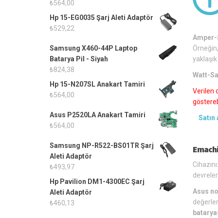
₺
564,00
Hp 15-EG0035 Şarj Aleti Adaptör
₺
529,22
Amper-S
Örneğin,
Samsung X460-44P Laptop
yaklaşık
Batarya Pil - Siyah
₺
824,38
Watt-Sa
Hp 15-N207SL Anakart Tamiri
Verilen 
₺
564,00
gösterebi
Asus P2520LA Anakart Tamiri
Satın 
₺
564,00
Samsung NP-R522-BS01TR Şarj
Emachi
Aleti Adaptör
Cihazını
₺
493,97
devreler
Hp Pavilion DM1-4300EC Şarj
Asus no
Aleti Adaptör
değerler
₺
460,13
batarya