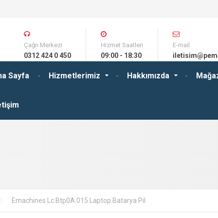
Çağrı Merkezi
Hizmet Saatleri
E-mail
0312 424 0 450
09:00 - 18:30
iletisim@pem
na Sayfa
Hizmetlerimiz
Hakkımızda
Mağa
etişim
Emachines Lc.Btp0A.015 Laptop Batarya Pil