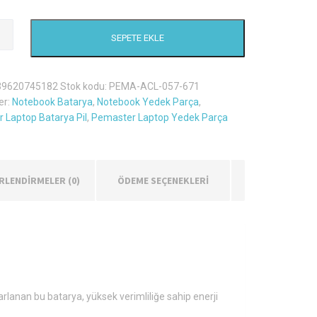
es
SEPETE EKLE
.015
39620745182
Stok kodu:
PEMA-ACL-057-671
er:
Notebook Batarya
,
Notebook Yedek Parça
,
 Laptop Batarya Pil
,
Pemaster Laptop Yedek Parça
RLENDIRMELER (0)
ÖDEME SEÇENEKLERİ
rlanan bu batarya, yüksek verimliliğe sahip enerji