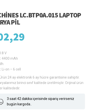
HINES LC.BTP0A.015 LAPTOP
RYA PIL
02,29
0.8 V
:
4400 mAh
Wh
:
Li-on – 6 cell
Ürün 24 ay elektronik 6 ay hücre garantisine sahiptir.
ryalarımız birinci sınıf kalitede üretilmiştir. Orijinal ürün
er kalitededir.
3 saat 42 dakika içerisinde sipariş verirseniz
bugün kargoda..