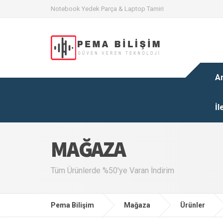
Notebook Yedek Parça & Laptop Tamiri
A
İl
MAĞAZA
Tüm Ürünlerde %50'ye Varan İndirim
Pema Bilişim
Mağaza
Ürünler