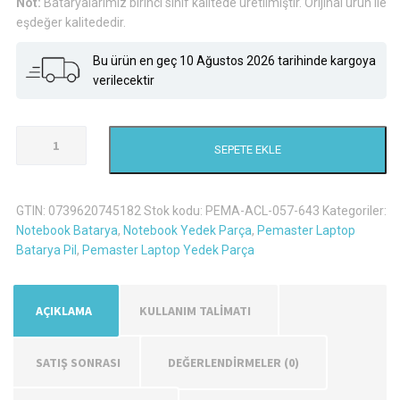
Not:
Bataryalarımız birinci sınıf kalitede üretilmiştir. Orijinal ürün ile
eşdeğer kalitededir.
Bu ürün en geç 10 Ağustos 2026 tarihinde kargoya
verilecektir
Emachines
SEPETE EKLE
Bt.00606.008
Laptop
Batarya
GTIN:
0739620745182
Stok kodu:
PEMA-ACL-057-643
Kategoriler:
Pil
Notebook Batarya
,
Notebook Yedek Parça
,
Pemaster Laptop
adet
Batarya Pil
,
Pemaster Laptop Yedek Parça
AÇIKLAMA
KULLANIM TALİMATI
SATIŞ SONRASI
DEĞERLENDIRMELER (0)