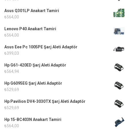
Asus Q301LP Anakart Tamiri
₺
564,00
Lenovo P40 Anakart Tamiri
₺
564,00
Asus Eee Pc 1005PE Şarj Aleti Adaptör
₺
399,03
Hp G61-420ED Şarj Aleti Adaptör
₺
564,94
Hp G6095EG Şarj Aleti Adaptör
₺
529,69
Hp Pavilion DV4-3030TX Şarj Aleti Adaptör
₺
529,69
Hp 15-BC403N Anakart Tamiri
₺
564,00