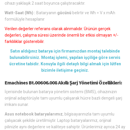
cihazı yaklaşık 2 saat boyunca çalıştıracaktır.
Watt-Saat (Wh) :
Bataryanın
gücünü
belirtir ve Wh = V x mAh
formülüyle hesaplanır
Verilen değerler referans olarak alınmalıdır. Ürünün gerçek
değerleri, çalışma süresi üzerinde önemli bir etkisi olmayan +/-
farklılıklar gösterebilir.
Satın aldığınız batarya için firmamızdan montaj talebinde
bulunabilirsiniz. Montaj işlemi, yapılan işçiliğe göre servis
ücretine tabidir. Konuyla ilgili detaylı bilgi almak için lütfen
bizimle iletişime geçiniz.
Emachines Bt.00606.008 Akıllı Şarj Yönetimi Özellikleri:
İçerisinde bulunan batarya yönetim sistemi (BMS), cihazınızın
orijinal adaptörüyle tam uyumlu çalışarak hücre bazlı dengeli şarj
imkanı sunar.
Asus notebook bataryalarımız
, bilgisayarınızla tam uyumlu
çalışacak şekilde üretilmiştir. Laptop bataryalarımız, orijinal
pilinizle aynı değerlere ve kaliteye sahiptir. Ürünlerimiz ayrıca 24 ay