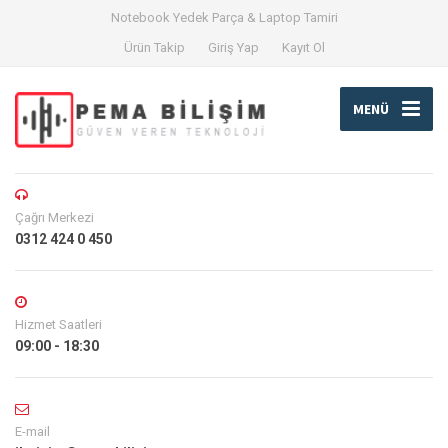
Notebook Yedek Parça & Laptop Tamiri
Ürün Takip
Giriş Yap
Kayıt Ol
MENÜ
Çağrı Merkezi
0312 424 0 450
Hizmet Saatleri
09:00 - 18:30
E-mail