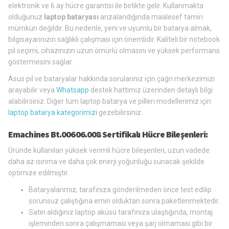
elektronik ve 6 ay hücre garantisi ile birlikte gelir. Kullanmakta
olduğunuz
laptop bataryası
arızalandığında maalesef tamiri
mümkün değildir. Bu nedenle, yeni ve uyumlu bir batarya almak,
bilgisayarınızın sağlıklı çalışması için önemlidir. Kaliteli bir notebook
pil seçimi, cihazınızın uzun ömürlü olmasını ve yüksek performans
göstermesini sağlar.
Asus pil ve bataryalar hakkında sorularınız için çağrı merkezimizi
arayabilir veya
Whatsapp
destek hattımız üzerinden detaylı bilgi
alabilirsiniz. Diğer tüm laptop batarya ve pilleri modellerimiz için
laptop batarya kategorimizi
gezebilirsiniz.
Emachines Bt.00606.008 Sertifikalı Hücre Bileşenleri:
Üründe kullanılan yüksek verimli hücre bileşenleri, uzun vadede
daha az ısınma ve daha çok enerji yoğunluğu sunacak şekilde
optimize edilmiştir.
Bataryalarımız, tarafınıza gönderilmeden önce test edilip
sorunsuz çalıştığına emin olduktan sonra paketlenmektedir.
Satın aldığınız laptop aküsü tarafınıza ulaştığında, montaj
işleminden sonra çalışmaması veya şarj olmaması gibi bir