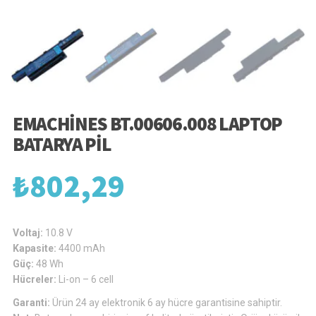
EMACHINES BT.00606.008 LAPTOP
BATARYA PIL
₺
802,29
Voltaj:
10.8 V
Kapasite:
4400 mAh
Güç:
48 Wh
Hücreler:
Li-on – 6 cell
Garanti:
Ürün 24 ay elektronik 6 ay hücre garantisine sahiptir.